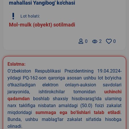
mahallasi Yangibog' ko'chasi
priority_high
Lot holati:
Mol-mulk (obyekt) sotilmadi
0
remove_red_eye
2
0
Eslatma:
O‘zbekiston Respublikasi Prezidentining 19.04.2024-
yildagi PQ-162-son qaroriga asosan ushbu lot bo‘yicha
o‘tkaziladigan elektron onlayn-auksion savdolari
jarayonida, ishtirokchilar tomonidan
uchinchi
qadamdan
boshlab shaxsiy hisobvarag‘ida ularning
narx taklifiga nisbatan amaldagi (50.0) foizi zakalat
miqdoridagi
summaga ega bo‘lishlari talab etiladi
.
Bunda, ushbu mablag‘lar zakalat sifatida hisobga
olinadi.