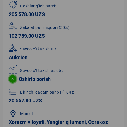
Boshlang‘ich narxi:
205 578.00 UZS
Zakalat puli miqdori
(50%)
:
102 789.00 UZS
Savdo o‘tkazish turi:
Auksion
Savdo o‘tkazish uslubi:
Oshirib borish
format_list_numbered
Birinchi qadam bahosi(10%):
20 557.80 UZS
location_on
Manzil:
Xorazm viloyati, Yangiariq tumani, Qorako'z