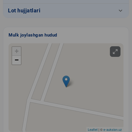
keyboard_arrow_down
Lot hujjatlari
Mulk joylashgan hudud
+
−
Leaflet
| ©
e-auksion.uz