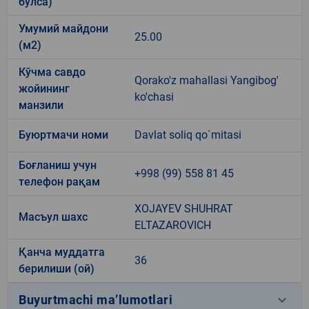
бўлса)
Умумий майдони
25.00
(м2)
Кўчма савдо
Qorako'z mahallasi Yangibog'
жойининг
ko'chasi
манзили
Буюртмачи номи
Davlat soliq qo`mitasi
Боғланиш учун
+998 (99) 558 81 45
телефон рақам
XOJAYEV SHUHRAT
Масъул шахс
ELTAZAROVICH
Қанча муддатга
36
берилиши (ой)
keyboard_arrow_down
Buyurtmachi ma’lumotlari