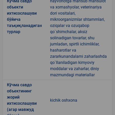
Кўчма савдо
hayvonotga mansub mahsulot
объекти
va xomashyolar, veterinariya
ихтисослашуви
dori vositalari,
бўйича
mikroorganizmlar shtammlari,
таъқиқланадиган
oziqalar va ozuqabop
турлар
qo`shimchalar, aksiz
solinadigan tovarlar, shu
jumladan, spirtli ichimliklar,
hasharotlar va
zararkunandalarni zaharlashda
qo`llaniladigan kimyoviy
moddalar va zaharlar, diniy
mazmundagi materiallar
Кўчма савдо
объектининг
жорий
kichik oshxona
ихтисослашуви
(агар мавжуд