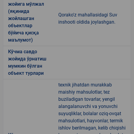
жойига мўлжал
(яқинида
Qorako'z mahallasidagi Suv
жойлашган
inshooti oldida joylashgan.
объектлар
бўйича қисқа
маълумот)
Кўчма савдо
жойида ўрнатиш
мумкин бўлган
объект турлари
texnik jihatdan murakkab
maishiy mahsulotlar, tez
buziladigan tovarlar, yengil
alangalanuvchi va yonuvchi
suyuqliklar, bolalar oziq-ovqat
mahsulotlari, hayvonlar, termik
ishlov berilmagan, kelib chiqishi