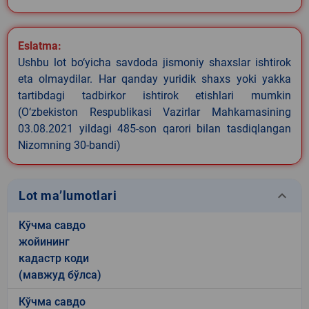
Eslatma:
Ushbu lot bo‘yicha savdoda jismoniy shaxslar ishtirok
eta olmaydilar. Har qanday yuridik shaxs yoki yakka
tartibdagi tadbirkor ishtirok etishlari mumkin
(O‘zbekiston Respublikasi Vazirlar Mahkamasining
03.08.2021 yildagi 485-son qarori bilan tasdiqlangan
Nizomning 30-bandi)
keyboard_arrow_down
Lot ma’lumotlari
Кўчма савдо
жойининг
кадастр коди
(мавжуд бўлса)
Кўчма савдо