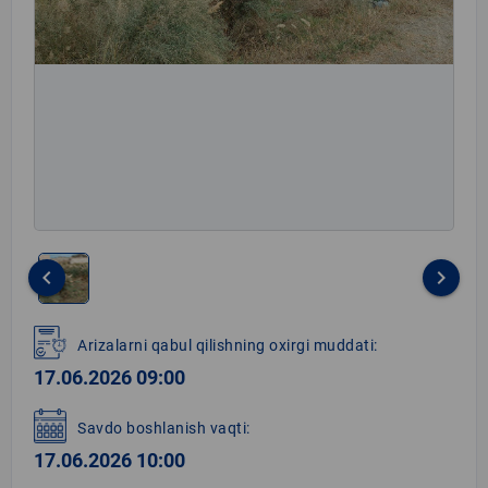
keyboard_arrow_left
keyboard_arrow_right
Item
1
Arizalarni qabul qilishning oxirgi muddati:
of
17.06.2026 09:00
1
Savdo boshlanish vaqti:
17.06.2026 10:00