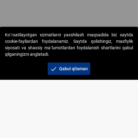
Copyright © 2017-2026. "Elektron onlayn-auksionlarni tashkil etish"
Ko`rsatilayotgan xizmatlarni yaxshilash maqsadida biz saytda
AJ. Barcha huquqlar himoyalangan
cookie-fayllardan foydalanamiz. Saytda qolishingiz, maxfiylik
siyosati va shaxsiy ma`lumotlardan foydalanish shartlarini qabul
qilganingizni anglatadi.
check
Qabul qilaman
+998 71 202-21-11
Veb-saytdagi axborot materiallaridan boshqa
shaxslar foydalanganda jamiyatning korporativ veb-
saytiga majburiy havolalar ko‘rsatilishi kerak