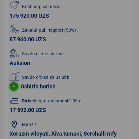
Boshlang‘ich narxi:
175 920.00 UZS
Zakalat puli miqdori
(50%)
:
87 960.00 UZS
Savdo o‘tkazish turi:
Auksion
Savdo o‘tkazish uslubi:
Oshirib borish
format_list_numbered
Birinchi qadam bahosi(10%):
17 592.00 UZS
location_on
Manzil:
Xorazm viloyati, Xiva tumani, Serchalli mfy