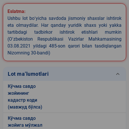
Eslatma:
Ushbu lot boʻyicha savdoda jismoniy shaxslar ishtirok
eta olmaydilar. Har qanday yuridik shaxs yoki yakka
tartibdagi tadbirkor ishtirok etishlari mumkin
(Oʻzbekiston Respublikasi Vazirlar Mahkamasining
03.08.2021 yildagi 485-son qarori bilan tasdiqlangan
Nizomning 30-bandi)
keyboard_arrow_down
Lot ma’lumotlari
Кўчма савдо
жойининг
кадастр коди
(мавжуд бўлса)
Кўчма савдо
жойига мўлжал