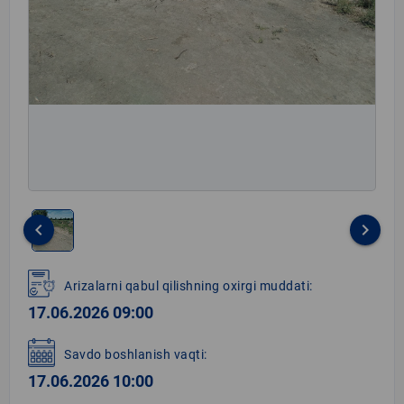
keyboard_arrow_left
keyboard_arrow_right
Item
1
Arizalarni qabul qilishning oxirgi muddati:
of
17.06.2026 09:00
1
Savdo boshlanish vaqti:
17.06.2026 10:00