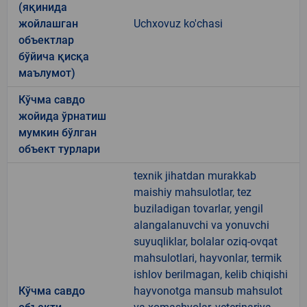
(яқинида
жойлашган
Uchxovuz ko'chasi
объектлар
бўйича қисқа
маълумот)
Кўчма савдо
жойида ўрнатиш
мумкин бўлган
объект турлари
texnik jihatdan murakkab
maishiy mahsulotlar, tez
buziladigan tovarlar, yengil
alangalanuvchi va yonuvchi
suyuqliklar, bolalar oziq-ovqat
mahsulotlari, hayvonlar, termik
ishlov berilmagan, kelib chiqishi
Кўчма савдо
hayvonotga mansub mahsulot