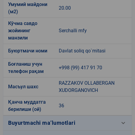
Умумий майдони
20.00
(м2)
Кўчма савдо
жойининг
Serchalli mfy
манзили
Буюртмачи номи
Davlat soliq qo`mitasi
Боғланиш учун
+998 (99) 417 91 70
телефон рақам
RAZZAKOV OLLABERGAN
Масъул шахс
XUDORGANOVICH
Қанча муддатга
36
берилиши (ой)
keyboard_arrow_down
Buyurtmachi ma’lumotlari