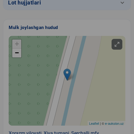
keyboard_arrow_down
Lot hujjatlari
Mulk joylashgan hudud
+
−
Leaflet
| ©
e-auksion.uz
Xorazm viloyati, Xiva tumani, Serchalli mfy