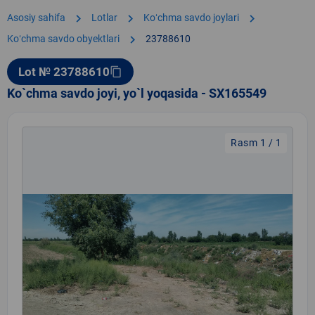
chevron_right
chevron_right
chevron_right
Asosiy sahifa
Lotlar
Koʻchma savdo joylari
chevron_right
Koʻchma savdo obyektlari
23788610
Lot № 23788610
content_copy
Ko`chma savdo joyi, yo`l yoqasida - SX165549
Rasm 1 / 1