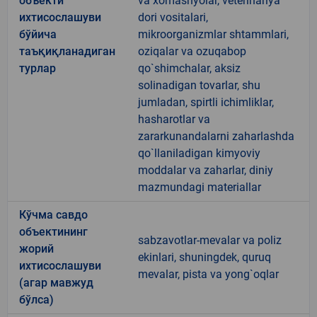
объекти
va xomashyolar, veterinariya
ихтисослашуви
dori vositalari,
бўйича
mikroorganizmlar shtammlari,
таъқиқланадиган
oziqalar va ozuqabop
турлар
qo`shimchalar, aksiz
solinadigan tovarlar, shu
jumladan, spirtli ichimliklar,
hasharotlar va
zararkunandalarni zaharlashda
qo`llaniladigan kimyoviy
moddalar va zaharlar, diniy
mazmundagi materiallar
Кўчма савдо
объектининг
sabzavotlar-mevalar va poliz
жорий
ekinlari, shuningdek, quruq
ихтисослашуви
mevalar, pista va yong`oqlar
(агар мавжуд
бўлса)