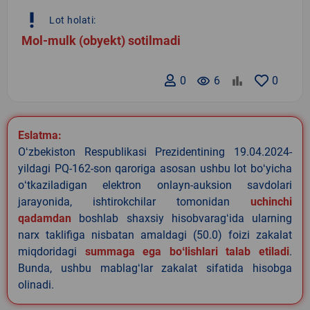
priority_high
Lot holati:
Mol-mulk (obyekt) sotilmadi
0
remove_red_eye
6
0
Eslatma:
Oʻzbekiston Respublikasi Prezidentining 19.04.2024-
yildagi PQ-162-son qaroriga asosan ushbu lot boʻyicha
oʻtkaziladigan elektron onlayn-auksion savdolari
jarayonida, ishtirokchilar tomonidan
uchinchi
qadamdan
boshlab shaxsiy hisobvaragʻida ularning
narx taklifiga nisbatan amaldagi (50.0) foizi zakalat
miqdoridagi
summaga ega boʻlishlari talab etiladi
.
Bunda, ushbu mablagʻlar zakalat sifatida hisobga
olinadi.