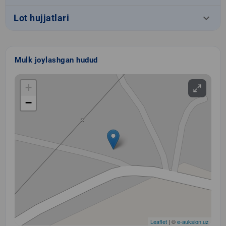
keyboard_arrow_down
Lot hujjatlari
Mulk joylashgan hudud
+
−
Leaflet
| ©
e-auksion.uz