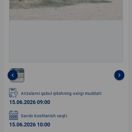
keyboard_arrow_left
keyboard_arrow_right
Item
1
Arizalarni qabul qilishning oxirgi muddati:
of
15.06.2026 09:00
1
Savdo boshlanish vaqti:
15.06.2026 10:00