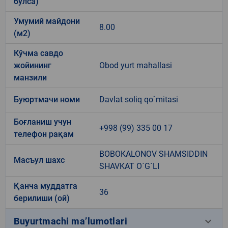
бўлса)
Умумий майдони
8.00
(м2)
Кўчма савдо
жойининг
Obod yurt mahallasi
манзили
Буюртмачи номи
Davlat soliq qo`mitasi
Боғланиш учун
+998 (99) 335 00 17
телефон рақам
BOBOKALONOV SHAMSIDDIN
Масъул шахс
SHAVKAT O`G`LI
Қанча муддатга
36
берилиши (ой)
keyboard_arrow_down
Buyurtmachi ma’lumotlari