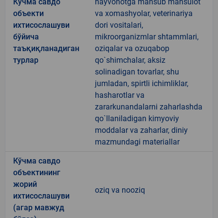
Кўчма савдо
hayvonotga mansub mahsulot
объекти
va xomashyolar, veterinariya
ихтисослашуви
dori vositalari,
бўйича
mikroorganizmlar shtammlari,
таъқиқланадиган
oziqalar va ozuqabop
турлар
qo`shimchalar, aksiz
solinadigan tovarlar, shu
jumladan, spirtli ichimliklar,
hasharotlar va
zararkunandalarni zaharlashda
qo`llaniladigan kimyoviy
moddalar va zaharlar, diniy
mazmundagi materiallar
Кўчма савдо
объектининг
жорий
oziq va nooziq
ихтисослашуви
(агар мавжуд