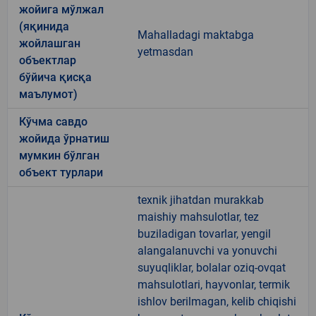
жойига мўлжал
(яқинида
Mahalladagi maktabga
жойлашган
yetmasdan
объектлар
бўйича қисқа
маълумот)
Кўчма савдо
жойида ўрнатиш
мумкин бўлган
объект турлари
texnik jihatdan murakkab
maishiy mahsulotlar, tez
buziladigan tovarlar, yengil
alangalanuvchi va yonuvchi
suyuqliklar, bolalar oziq-ovqat
mahsulotlari, hayvonlar, termik
ishlov berilmagan, kelib chiqishi