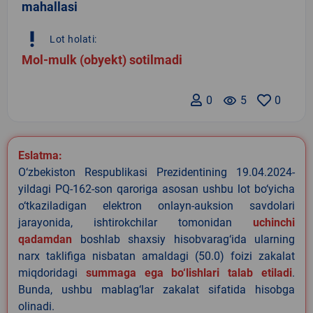
mahallasi
priority_high
Lot holati:
Mol-mulk (obyekt) sotilmadi
0
remove_red_eye
5
0
Eslatma:
O‘zbekiston Respublikasi Prezidentining 19.04.2024-
yildagi PQ-162-son qaroriga asosan ushbu lot bo‘yicha
o‘tkaziladigan elektron onlayn-auksion savdolari
jarayonida, ishtirokchilar tomonidan
uchinchi
qadamdan
boshlab shaxsiy hisobvarag‘ida ularning
narx taklifiga nisbatan amaldagi (50.0) foizi zakalat
miqdoridagi
summaga ega bo‘lishlari talab etiladi
.
Bunda, ushbu mablag‘lar zakalat sifatida hisobga
olinadi.