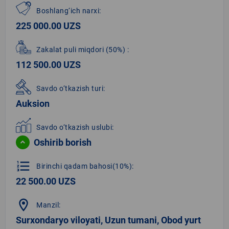
Boshlang‘ich narxi:
225 000.00 UZS
Zakalat puli miqdori
(50%)
:
112 500.00 UZS
Savdo o‘tkazish turi:
Auksion
Savdo o‘tkazish uslubi:
Oshirib borish
format_list_numbered
Birinchi qadam bahosi(10%):
22 500.00 UZS
location_on
Manzil:
Surxondaryo viloyati, Uzun tumani, Obod yurt