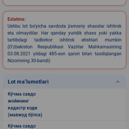
Eslatma:
Ushbu lot bo‘yicha savdoda jismoniy shaxslar ishtirok
eta olmaydilar. Har qanday yuridik shaxs yoki yakka
tartibdagi tadbirkor ishtirok etishlari mumkin
(O‘zbekiston Respublikasi Vazirlar Mahkamasining
03.08.2021 yildagi 485-son qarori bilan tasdiqlangan
Nizomning 30-bandi)
keyboard_arrow_down
Lot ma’lumotlari
Кўчма савдо
жойининг
кадастр коди
(мавжуд бўлса)
Кўчма савдо