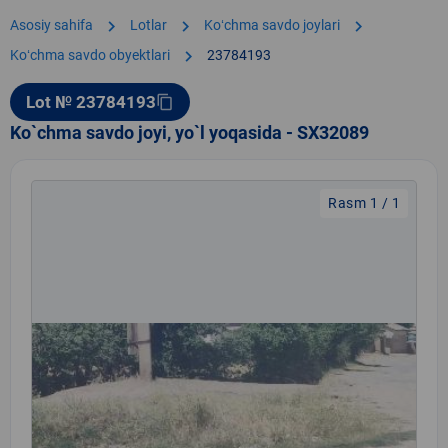
chevron_right
chevron_right
chevron_right
Asosiy sahifa
Lotlar
Koʻchma savdo joylari
chevron_right
Koʻchma savdo obyektlari
23784193
Lot № 23784193
content_copy
Ko`chma savdo joyi, yo`l yoqasida - SX32089
Rasm 1 / 1