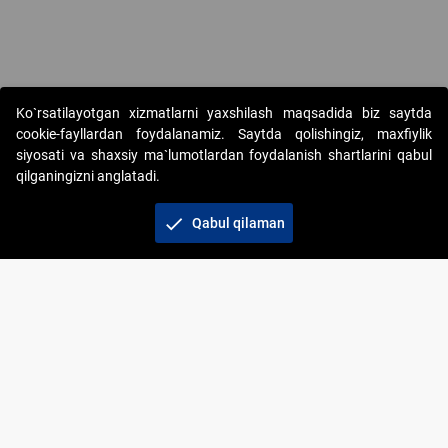
Copyright © 2017-2026. "Elektron onlayn-auksionlarni tashkil etish"
Ko`rsatilayotgan xizmatlarni yaxshilash maqsadida biz saytda
AJ. Barcha huquqlar himoyalangan
cookie-fayllardan foydalanamiz. Saytda qolishingiz, maxfiylik
siyosati va shaxsiy ma`lumotlardan foydalanish shartlarini qabul
qilganingizni anglatadi.
check
Qabul qilaman
+998 71 202-21-11
Veb-saytdagi axborot materiallaridan boshqa
shaxslar foydalanganda jamiyatning korporativ veb-
saytiga majburiy havolalar ko‘rsatilishi kerak