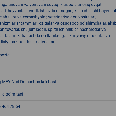
angalanuvchi va yonuvchi suyuqliklar, bolalar oziq-ovqat
ari, hayvonlar, termik ishlov berilmagan, kelib chiqishi hayvono
hsulot va xomashyolar, veterinariya dori vositalari,
anizmlar shtammlari, oziqalar va ozuqabop qo`shimchalar, aksi
an tovarlar, shu jumladan, spirtli ichimliklar, hasharotlar va
andalarni zaharlashda qo`llaniladigan kimyoviy moddalar va
 diniy mazmundagi materiallar
nooziq
oq MFY Nuri Duraxshon ko'chasi
liq qo`mitasi
) 464 78 54