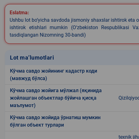
Eslatma:
Ushbu lot bo‘yicha savdoda jismoniy shaxslar ishtirok eta o
ishtirok etishlari mumkin (O‘zbekiston Respublikasi V
tasdiqlangan Nizomning 30-bandi)
Lot ma’lumotlari
Кўчма савдо жойининг кадастр коди
(мавжуд бўлса)
Кўчма савдо жойига мўлжал (яқинида
жойлашган объектлар бўйича қисқа
Qizilqiyo
маълумот)
Кўчма савдо жойида ўрнатиш мумкин
бўлган объект турлари
texnik ji