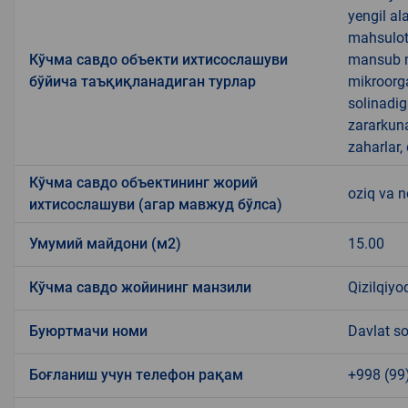
yengil al
mahsulotl
Кўчма савдо объекти ихтисослашуви
mansub ma
бўйича таъқиқланадиган турлар
mikroorg
solinadig
zararkun
zaharlar,
Кўчма савдо объектининг жорий
oziq va 
ихтисослашуви (агар мавжуд бўлса)
Умумий майдони (м2)
15.00
Кўчма савдо жойининг манзили
Qizilqiy
Буюртмачи номи
Davlat so
Боғланиш учун телефон рақам
+998 (99