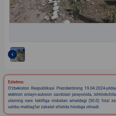
keyboard_arrow_left
Item
1
of
1
Eslatma:
O‘zbekiston Respublikasi Prezidentining 19.04.2024-yild
elektron onlayn-auksion savdolari jarayonida, ishtirokchi
ularning narx taklifiga nisbatan amaldagi (50.0) foizi z
ushbu mablag‘lar zakalat sifatida hisobga olinadi.