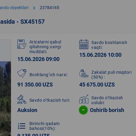
chevron_right
avdo obyektlari
23784165
qasida - SX45157
Arizalarni qabul
Savdo boshlanish
qilishning oxirgi
vaqti:
muddati:
15.06.2026 10:00
15.06.2026 09:00
Zakalat puli miqdori
Boshlang‘ich narxi:
(50%)
:
91 350.00 UZS
45 675.00 UZS
Savdo o‘tkazish
Savdo o‘tkazish turi:
uslubi:
Auksion
Oshirib borish
Birinchi qadam
format_list_numbered
bahosi(10%):
9 135.00 UZS