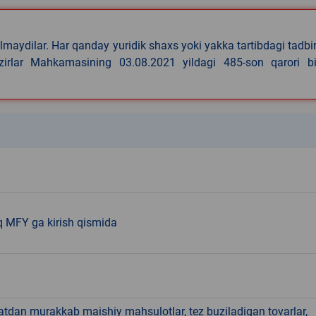
lmaydilar. Har qanday yuridik shaxs yoki yakka tartibdagi tadbi
azirlar Mahkamasining 03.08.2021 yildagi 485-son qarori bi
k
q MFY ga kirish qismida
hatdan murakkab maishiy mahsulotlar, tez buziladigan tovarlar,