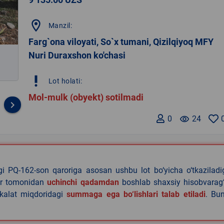
location_on
Manzil:
Farg`ona viloyati, So`x tumani, Qizilqiyoq MFY
Nuri Duraxshon ko'chasi
priority_high
Lot holati:
Mol-mulk (obyekt) sotilmadi
keyboard_arrow_right
0
remove_red_eye
24
agi PQ-162-son qaroriga asosan ushbu lot bo‘yicha o‘tkazilad
lar tomonidan
uchinchi qadamdan
boshlab shaxsiy hisobvarag‘
akalat miqdoridagi
summaga ega bo‘lishlari talab etiladi
. Bu