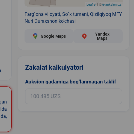
Leaflet
| ©
e-auksion.uz
Farg`ona viloyati, So`x tumani, Qizilqiyoq MFY
Nuri Duraxshon ko'chasi
Yandex
Google Maps
Maps
Zakalat kalkulyatori
0
Auksion qadamiga bog‘lanmagan taklif
igan
ida
nda,