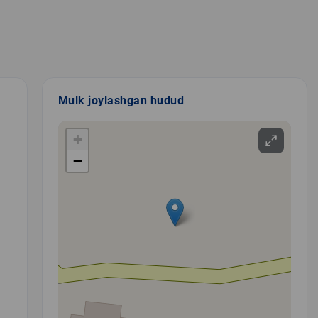
Mulk joylashgan hudud
+
−