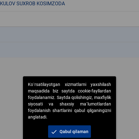
KULOV SUXROB KOSIMZODA
k
k
Ko`rsatilayotgan xizmatlarni yaxshilash
maqsadida biz saytda cookie-fayllardan
foydalanamiz. Saytda qolishingiz, maxfiylik
siyosati va shaxsiy ma`lumotlardan
foydalanish shartlarini qabul qilganingizni
anglatadi.
check
Qabul qilaman