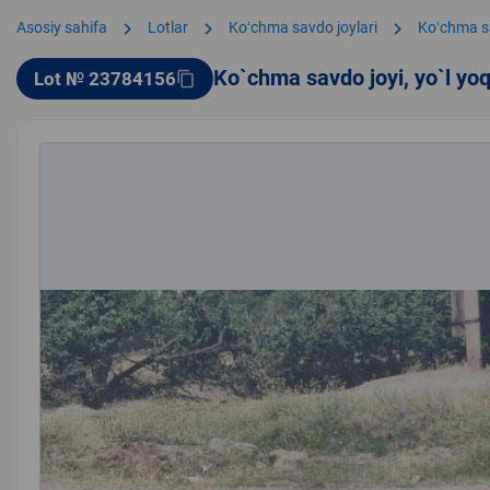
chevron_right
chevron_right
chevron_right
Asosiy sahifa
Lotlar
Koʻchma savdo joylari
Koʻchma s
Ko`chma savdo joyi, yo`l yo
Lot № 23784156
content_copy