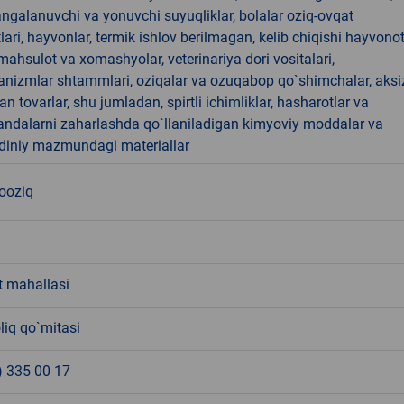
angalanuvchi va yonuvchi suyuqliklar, bolalar oziq-ovqat
ari, hayvonlar, termik ishlov berilmagan, kelib chiqishi hayvono
hsulot va xomashyolar, veterinariya dori vositalari,
anizmlar shtammlari, oziqalar va ozuqabop qo`shimchalar, aksi
an tovarlar, shu jumladan, spirtli ichimliklar, hasharotlar va
andalarni zaharlashda qo`llaniladigan kimyoviy moddalar va
 diniy mazmundagi materiallar
nooziq
t mahallasi
liq qo`mitasi
) 335 00 17