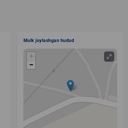
Mulk joylashgan hudud
+
−