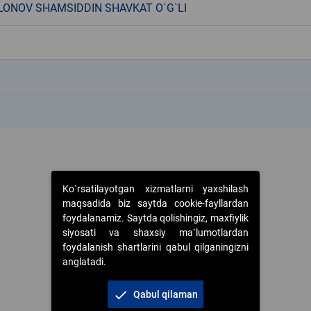
ONOV SHAMSIDDIN SHAVKAT O`G`LI
k
k
Ko`rsatilayotgan xizmatlarni yaxshilash
maqsadida biz saytda cookie-fayllardan
foydalanamiz. Saytda qolishingiz, maxfiylik
siyosati va shaxsiy ma`lumotlardan
foydalanish shartlarini qabul qilganingizni
anglatadi.
check
Qabul qilaman