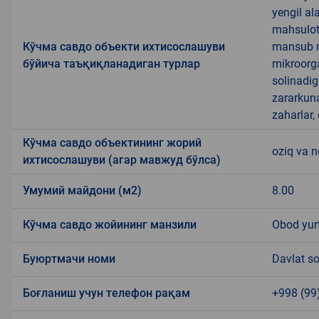
yengil al
mahsulotl
Кўчма савдо объекти ихтисослашуви
mansub ma
бўйича таъқиқланадиган турлар
mikroorg
solinadig
zararkun
zaharlar,
Кўчма савдо объектининг жорий
oziq va 
ихтисослашуви (агар мавжуд бўлса)
Умумий майдони (м2)
8.00
Кўчма савдо жойининг манзили
Obod yur
Буюртмачи номи
Davlat so
Боғланиш учун телефон рақам
+998 (99