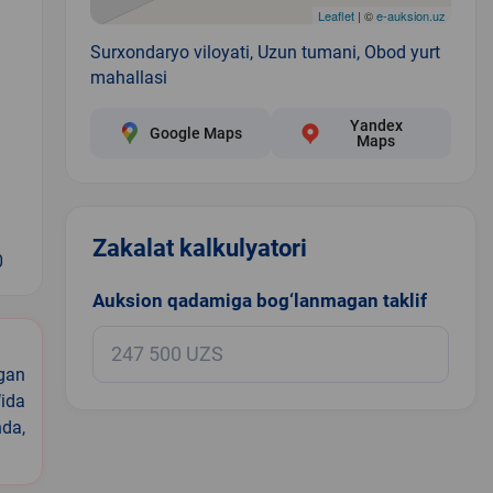
Leaflet
| ©
e-auksion.uz
Surxondaryo viloyati, Uzun tumani, Obod yurt
mahallasi
Yandex
Google Maps
Maps
Zakalat kalkulyatori
0
Auksion qadamiga bog‘lanmagan taklif
igan
ida
nda,