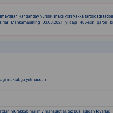
lmaydilar. Har qanday yuridik shaxs yoki yakka tartibdagi tadbi
azirlar Mahkamasining 03.08.2021 yildagi 485-son qarori bi
k
dagi maktabga yetmasdan
hatdan murakkab maishiy mahsulotlar, tez buziladigan tovarlar,