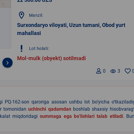
location_on
Manzil:
Surxondaryo viloyati, Uzun tumani, Obod yurt
mahallasi
priority_high
Lot holati:
Mol-mulk (obyekt) sotilmadi
keyboard_arrow_right
0
remove_red_eye
3
agi PQ-162-son qaroriga asosan ushbu lot bo‘yicha o‘tkazilad
lar tomonidan
uchinchi qadamdan
boshlab shaxsiy hisobvarag‘
akalat miqdoridagi
summaga ega bo‘lishlari talab etiladi
. Bu