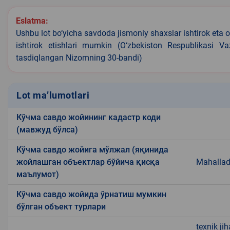
Eslatma:
Ushbu lot bo‘yicha savdoda jismoniy shaxslar ishtirok eta o
ishtirok etishlari mumkin (O‘zbekiston Respublikasi V
tasdiqlangan Nizomning 30-bandi)
Lot ma’lumotlari
Кўчма савдо жойининг кадастр коди
(мавжуд бўлса)
Кўчма савдо жойига мўлжал (яқинида
жойлашган объектлар бўйича қисқа
Mahalla
маълумот)
Кўчма савдо жойида ўрнатиш мумкин
бўлган объект турлари
texnik ji