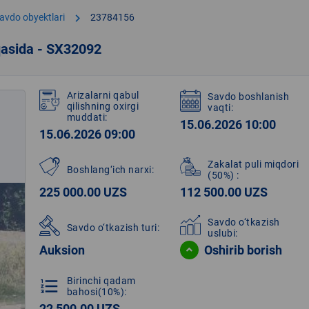
chevron_right
avdo obyektlari
23784156
qasida - SX32092
Arizalarni qabul
Savdo boshlanish
qilishning oxirgi
vaqti:
muddati:
15.06.2026 10:00
15.06.2026 09:00
Zakalat puli miqdori
Boshlang‘ich narxi:
(50%)
:
225 000.00 UZS
112 500.00 UZS
Savdo o‘tkazish
Savdo o‘tkazish turi:
uslubi:
Auksion
Oshirib borish
Birinchi qadam
format_list_numbered
bahosi(10%):
22 500.00 UZS