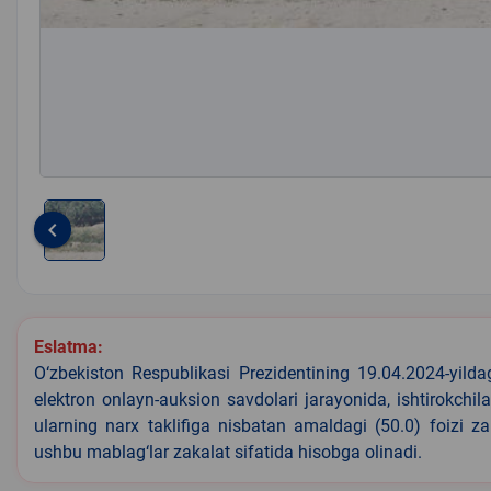
keyboard_arrow_left
Item
1
of
1
Eslatma:
O‘zbekiston Respublikasi Prezidentining 19.04.2024-yild
elektron onlayn-auksion savdolari jarayonida, ishtirokchi
ularning narx taklifiga nisbatan amaldagi (50.0) foizi z
ushbu mablag‘lar zakalat sifatida hisobga olinadi.