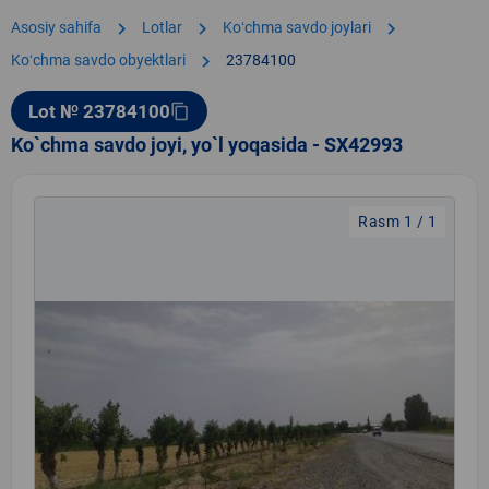
chevron_right
chevron_right
chevron_right
Asosiy sahifa
Lotlar
Koʻchma savdo joylari
chevron_right
Koʻchma savdo obyektlari
23784100
Lot № 23784100
content_copy
Ko`chma savdo joyi, yo`l yoqasida - SX42993
Rasm 1 / 1