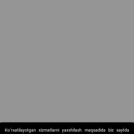
Ko`rsatilayotgan xizmatlarni yaxshilash maqsadida biz saytda