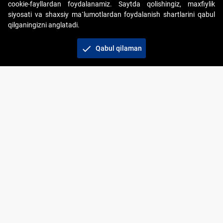
cookie-fayllardan foydalanamiz. Saytda qolishingiz, maxfiylik
siyosati va shaxsiy ma`lumotlardan foydalanish shartlarini qabul
qilganingizni anglatadi.
Copyright © 2017-2026. "Elektron onlayn-auksionlarni
tashkil etish" AJ. Barcha huquqlar himoyalangan
check
Qabul qilaman
To‘lov usullari
Bog‘lanish
+998 71 202-21-11