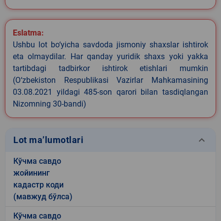
Eslatma:
Ushbu lot bo‘yicha savdoda jismoniy shaxslar ishtirok
eta olmaydilar. Har qanday yuridik shaxs yoki yakka
tartibdagi tadbirkor ishtirok etishlari mumkin
(O‘zbekiston Respublikasi Vazirlar Mahkamasining
03.08.2021 yildagi 485-son qarori bilan tasdiqlangan
Nizomning 30-bandi)
keyboard_arrow_down
Lot ma’lumotlari
Кўчма савдо
жойининг
кадастр коди
(мавжуд бўлса)
Кўчма савдо