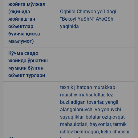
жойига мўлжал
(яқинида
Oqbilol-Chimyon yo`lidagi
жойлашган
“Bekoyl YuShN” AYoQSh
объектлар
yaqinida
бўйича қисқа
маълумот)
Кўчма савдо
жойида ўрнатиш
мумкин бўлган
объект турлари
texnik jihatdan murakkab
maishiy mahsulotlar, tez
buziladigan tovarlar, yengil
alangalanuvchi va yonuvchi
suyuqliklar, bolalar oziq-ovqat
mahsulotlari, hayvonlar, termik
ishlov berilmagan, kelib chiqishi