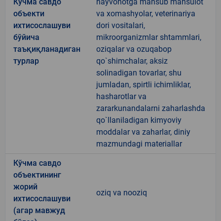
Кўчма савдо
hayvonotga mansub mahsulot
объекти
va xomashyolar, veterinariya
ихтисослашуви
dori vositalari,
бўйича
mikroorganizmlar shtammlari,
таъқиқланадиган
oziqalar va ozuqabop
турлар
qo`shimchalar, aksiz
solinadigan tovarlar, shu
jumladan, spirtli ichimliklar,
hasharotlar va
zararkunandalarni zaharlashda
qo`llaniladigan kimyoviy
moddalar va zaharlar, diniy
mazmundagi materiallar
Кўчма савдо
объектининг
жорий
oziq va nooziq
ихтисослашуви
(агар мавжуд