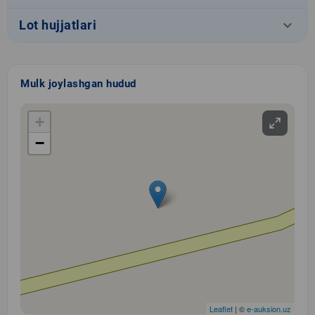
keyboard_arrow_down
Lot hujjatlari
Mulk joylashgan hudud
+
−
Leaflet
| ©
e-auksion.uz