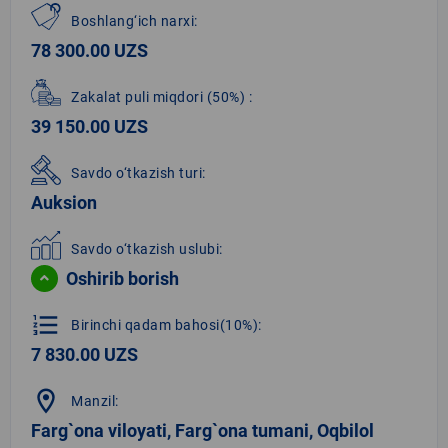
Boshlang‘ich narxi:
78 300.00 UZS
Zakalat puli miqdori
(50%)
:
39 150.00 UZS
Savdo o‘tkazish turi:
Auksion
Savdo o‘tkazish uslubi:
Oshirib borish
format_list_numbered
Birinchi qadam bahosi(10%):
7 830.00 UZS
location_on
Manzil:
Farg`ona viloyati, Farg`ona tumani, Oqbilol