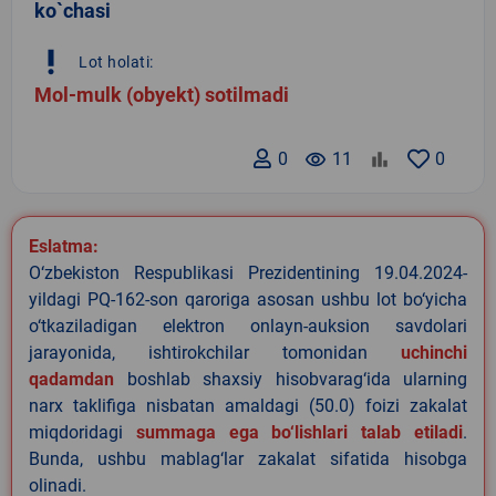
ko`chasi
priority_high
Lot holati:
Mol-mulk (obyekt) sotilmadi
0
remove_red_eye
11
0
Eslatma:
O‘zbekiston Respublikasi Prezidentining 19.04.2024-
yildagi PQ-162-son qaroriga asosan ushbu lot bo‘yicha
o‘tkaziladigan elektron onlayn-auksion savdolari
jarayonida, ishtirokchilar tomonidan
uchinchi
qadamdan
boshlab shaxsiy hisobvarag‘ida ularning
narx taklifiga nisbatan amaldagi (50.0) foizi zakalat
miqdoridagi
summaga ega bo‘lishlari talab etiladi
.
Bunda, ushbu mablag‘lar zakalat sifatida hisobga
olinadi.