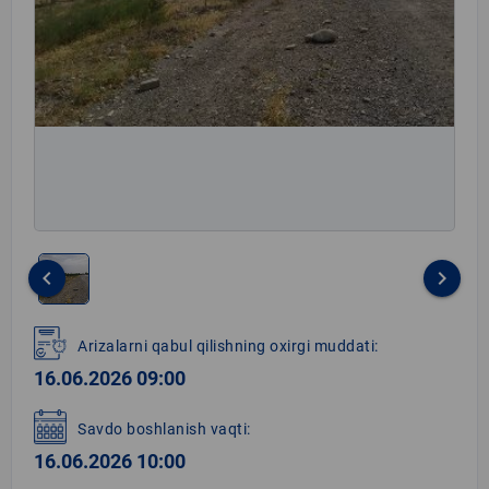
keyboard_arrow_left
keyboard_arrow_right
Item
1
Arizalarni qabul qilishning oxirgi muddati:
of
16.06.2026 09:00
1
Savdo boshlanish vaqti:
16.06.2026 10:00