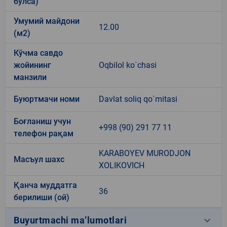
бўлса)
Умумий майдони
12.00
(м2)
Кўчма савдо
жойининг
Oqbilol ko`chasi
манзили
Буюртмачи номи
Davlat soliq qo`mitasi
Боғланиш учун
+998 (90) 291 77 11
телефон рақам
KARABOYEV MURODJON
Масъул шахс
XOLIKOVICH
Қанча муддатга
36
берилиши (ой)
keyboard_arrow_down
Buyurtmachi ma’lumotlari