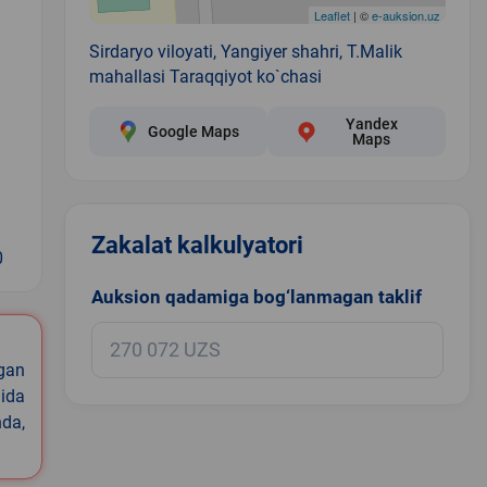
Leaflet
| ©
e-auksion.uz
Sirdaryo viloyati, Yangiyer shahri, T.Malik
mahallasi Taraqqiyot ko`chasi
Yandex
Google Maps
Maps
Zakalat kalkulyatori
0
Auksion qadamiga bog‘lanmagan taklif
igan
ida
nda,