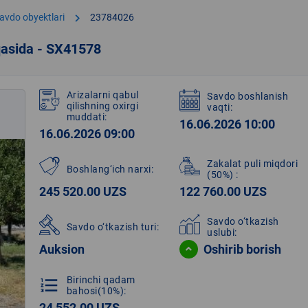
chevron_right
avdo obyektlari
23784026
qasida - SX41578
Arizalarni qabul
Savdo boshlanish
qilishning oxirgi
vaqti:
muddati:
16.06.2026 10:00
16.06.2026 09:00
Zakalat puli miqdori
Boshlang‘ich narxi:
(50%)
:
245 520.00 UZS
122 760.00 UZS
Savdo o‘tkazish
Savdo o‘tkazish turi:
uslubi:
Auksion
Oshirib borish
Birinchi qadam
format_list_numbered
bahosi(10%):
24 552.00 UZS