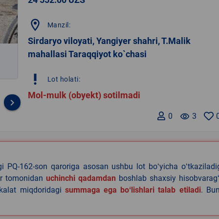
location_on
Manzil:
Sirdaryo viloyati, Yangiyer shahri, T.Malik
mahallasi Taraqqiyot ko`chasi
priority_high
Lot holati:
Mol-mulk (obyekt) sotilmadi
keyboard_arrow_right
0
remove_red_eye
3
agi PQ-162-son qaroriga asosan ushbu lot boʻyicha oʻtkazilad
lar tomonidan
uchinchi qadamdan
boshlab shaxsiy hisobvaragʻ
akalat miqdoridagi
summaga ega boʻlishlari talab etiladi
. Bu