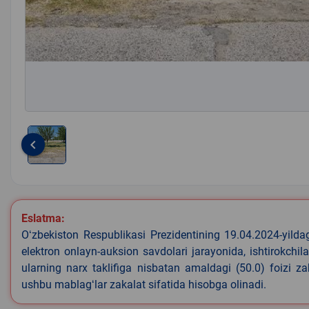
keyboard_arrow_left
Item
1
of
1
Eslatma:
Oʻzbekiston Respublikasi Prezidentining 19.04.2024-yild
elektron onlayn-auksion savdolari jarayonida, ishtirokchi
ularning narx taklifiga nisbatan amaldagi (50.0) foizi z
ushbu mablagʻlar zakalat sifatida hisobga olinadi.