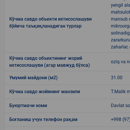
yengil al
mahsulotl
Кўчма савдо объекти ихтисослашуви
mansub ma
бўйича таъқиқланадиган турлар
mikroorg
solinadig
zararkun
zaharlar,
Кўчма савдо объектининг жорий
oziq va 
ихтисослашуви (агар мавжуд бўлса)
Умумий майдони (м2)
31.00
Кўчма савдо жойининг манзили
T.Malik m
Буюртмачи номи
Davlat so
Боғланиш учун телефон рақам
+998 (97