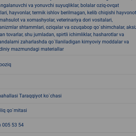
angalanuvchi va yonuvchi suyuqliklar, bolalar oziq-ovqat
ari, hayvonlar, termik ishlov berilmagan, kelib chiqishi hayvono
hsulot va xomashyolar, veterinariya dori vositalari,
anizmlar shtammlari, oziqalar va ozuqabop qo`shimchalar, aksi
an tovarlar, shu jumladan, spirtli ichimliklar, hasharotlar va
andalarni zaharlashda qo`llaniladigan kimyoviy moddalar va
 diniy mazmundagi materiallar
nooziq
ahallasi Taraqqiyot ko`chasi
liq qo`mitasi
) 005 53 54