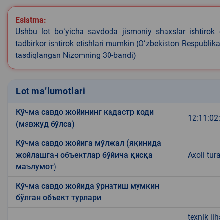
Eslatma:
Ushbu lot boʻyicha savdoda jismoniy shaxslar ishtirok 
tadbirkor ishtirok etishlari mumkin (Oʻzbekiston Respublik
tasdiqlangan Nizomning 30-bandi)
Lot ma’lumotlari
Кўчма савдо жойининг кадастр коди
12:11:02
(мавжуд бўлса)
Кўчма савдо жойига мўлжал (яқинида
жойлашган объектлар бўйича қисқа
Axoli tura
маълумот)
Кўчма савдо жойида ўрнатиш мумкин
бўлган объект турлари
texnik ji