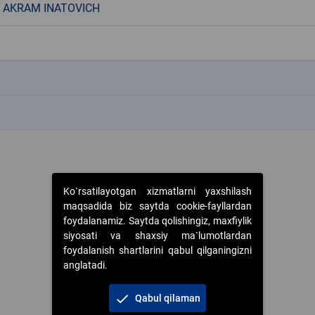
 AKRAM INATOVICH
k
k
Ko`rsatilayotgan xizmatlarni yaxshilash
maqsadida biz saytda cookie-fayllardan
foydalanamiz. Saytda qolishingiz, maxfiylik
siyosati va shaxsiy ma`lumotlardan
foydalanish shartlarini qabul qilganingizni
anglatadi.
check
Qabul qilaman