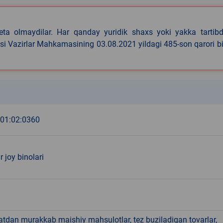
eta olmaydilar. Har qanday yuridik shaxs yoki yakka tartibd
asi Vazirlar Mahkamasining 03.08.2021 yildagi 485-son qarori b
k
:01:02:0360
r joy binolari
hatdan murakkab maishiy mahsulotlar, tez buziladigan tovarlar,