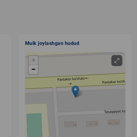
Mulk joylashgan hudud
+
−