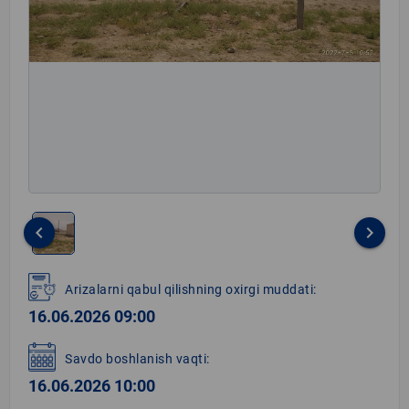
keyboard_arrow_left
keyboard_arrow_right
Item
1
Arizalarni qabul qilishning oxirgi muddati:
of
16.06.2026 09:00
1
Savdo boshlanish vaqti:
16.06.2026 10:00