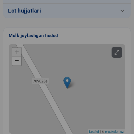
keyboard_arrow_down
Lot hujjatlari
Mulk joylashgan hudud
+
−
Leaflet
| ©
e-auksion.uz