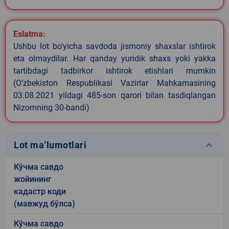
Eslatma:
Ushbu lot bo‘yicha savdoda jismoniy shaxslar ishtirok
eta olmaydilar. Har qanday yuridik shaxs yoki yakka
tartibdagi tadbirkor ishtirok etishlari mumkin
(O‘zbekiston Respublikasi Vazirlar Mahkamasining
03.08.2021 yildagi 485-son qarori bilan tasdiqlangan
Nizomning 30-bandi)
keyboard_arrow_down
Lot ma’lumotlari
Кўчма савдо
жойининг
кадастр коди
(мавжуд бўлса)
Кўчма савдо