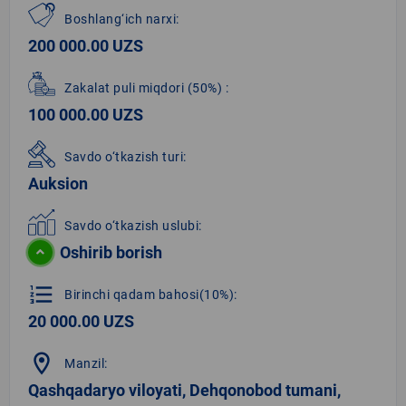
Boshlang‘ich narxi:
200 000.00 UZS
Zakalat puli miqdori
(50%)
:
100 000.00 UZS
Savdo o‘tkazish turi:
Auksion
Savdo o‘tkazish uslubi:
Oshirib borish
format_list_numbered
Birinchi qadam bahosi(10%):
20 000.00 UZS
location_on
Manzil:
Qashqadaryo viloyati, Dehqonobod tumani,