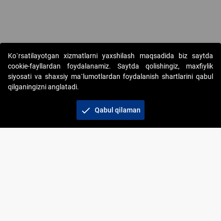
Copyright © 2017-2026. "Elektron onlayn-auksionlarni tashkil etish"
Ko`rsatilayotgan xizmatlarni yaxshilash maqsadida biz saytda
AJ. Barcha huquqlar himoyalangan
cookie-fayllardan foydalanamiz. Saytda qolishingiz, maxfiylik
siyosati va shaxsiy ma`lumotlardan foydalanish shartlarini qabul
qilganingizni anglatadi.
check
Qabul qilaman
+998 71 202-21-11
Veb-saytdagi axborot materiallaridan boshqa
shaxslar foydalanganda jamiyatning korporativ veb-
saytiga majburiy havolalar ko‘rsatilishi kerak