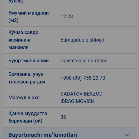
бўлса)
Умумий майдони
12.23
(м2)
Кўчма савдо
жойининг
Etimquduq qishlog'i
манзили
Буюртмачи номи
Davlat soliq qo`mitasi
Боғланиш учун
+998 (99) 755 20 70
телефон рақам
SADATOV BEXZOD
Масъул шахс
IBRAGIMOVICH
Қанча муддатга
36
берилиши (ой)
keyboard_arrow_down
Buyurtmachi ma’lumotlari