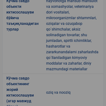
Кўчма савдо
hayvonotga mansub mahsulot
объекти
va xomashyolar, veterinariya
ихтисослашуви
dori vositalari,
бўйича
mikroorganizmlar shtammlari,
таъқиқланадиган
oziqalar va ozuqabop
турлар
qo`shimchalar, aksiz
solinadigan tovarlar, shu
jumladan, spirtli ichimliklar,
hasharotlar va
zararkunandalarni zaharlashda
qo`llaniladigan kimyoviy
moddalar va zaharlar, diniy
mazmundagi materiallar
Кўчма савдо
объектининг
жорий
oziq va nooziq
ихтисослашуви
(агар мавжуд