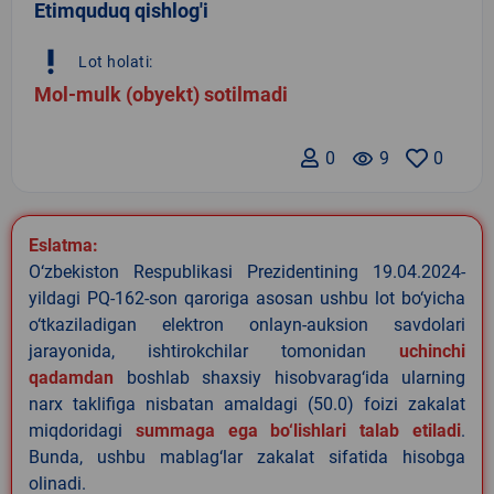
Etimquduq qishlog'i
priority_high
Lot holati:
Mol-mulk (obyekt) sotilmadi
0
remove_red_eye
9
0
Eslatma:
O‘zbekiston Respublikasi Prezidentining 19.04.2024-
yildagi PQ-162-son qaroriga asosan ushbu lot bo‘yicha
o‘tkaziladigan elektron onlayn-auksion savdolari
jarayonida, ishtirokchilar tomonidan
uchinchi
qadamdan
boshlab shaxsiy hisobvarag‘ida ularning
narx taklifiga nisbatan amaldagi (50.0) foizi zakalat
miqdoridagi
summaga ega bo‘lishlari talab etiladi
.
Bunda, ushbu mablag‘lar zakalat sifatida hisobga
olinadi.