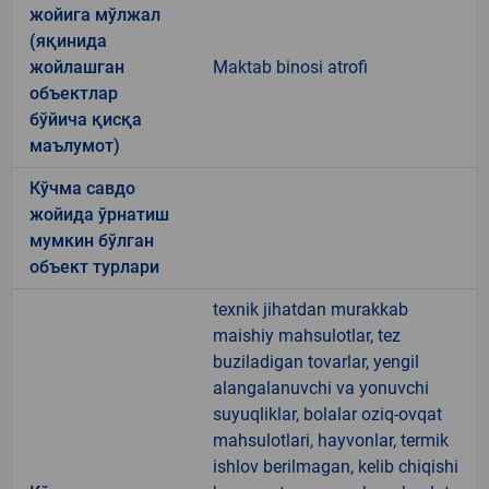
жойига мўлжал
(яқинида
жойлашган
Maktab binosi atrofi
объектлар
бўйича қисқа
маълумот)
Кўчма савдо
жойида ўрнатиш
мумкин бўлган
объект турлари
texnik jihatdan murakkab
maishiy mahsulotlar, tez
buziladigan tovarlar, yengil
alangalanuvchi va yonuvchi
suyuqliklar, bolalar oziq-ovqat
mahsulotlari, hayvonlar, termik
ishlov berilmagan, kelib chiqishi