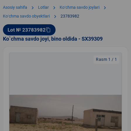
chevron_right
chevron_right
chevron_right
Asosiy sahifa
Lotlar
Koʻchma savdo joylari
chevron_right
Koʻchma savdo obyektlari
23783982
Lot № 23783982
content_copy
Ko`chma savdo joyi, bino oldida - SX39309
Rasm 1 / 1