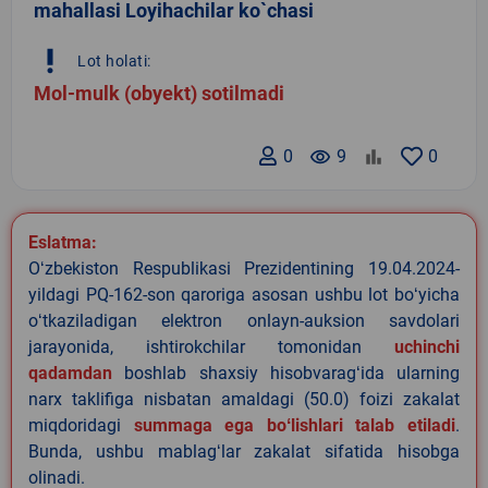
mahallasi Loyihachilar ko`chasi
priority_high
Lot holati:
Mol-mulk (obyekt) sotilmadi
0
remove_red_eye
9
0
Eslatma:
Oʻzbekiston Respublikasi Prezidentining 19.04.2024-
yildagi PQ-162-son qaroriga asosan ushbu lot boʻyicha
oʻtkaziladigan elektron onlayn-auksion savdolari
jarayonida, ishtirokchilar tomonidan
uchinchi
qadamdan
boshlab shaxsiy hisobvaragʻida ularning
narx taklifiga nisbatan amaldagi (50.0) foizi zakalat
miqdoridagi
summaga ega boʻlishlari talab etiladi
.
Bunda, ushbu mablagʻlar zakalat sifatida hisobga
olinadi.