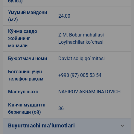
бўлса)
Умумий майдони
24.00
(м2)
Кўчма савдо
Z.M. Bobur mahallasi
жойининг
Loyihachilar ko`chasi
манзили
Буюртмачи номи
Davlat soliq qo`mitasi
Боғланиш учун
+998 (97) 005 53 54
телефон рақам
Масъул шахс
NASIROV AKRAM INATOVICH
Қанча муддатга
36
берилиши (ой)
keyboard_arrow_down
Buyurtmachi ma’lumotlari