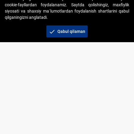
cookie-fayllardan foydalanamiz. Saytda qolishingiz, maxfiylik
siyosati va shaxsiy ma`lumotlardan foydalanish shartlarini qabul
qilganingizni anglatadi.
Copyright © 2017-2026. "Elektron onlayn-auksionlarni
tashkil etish" AJ. Barcha huquqlar himoyalangan
check
Qabul qilaman
To‘lov usullari
Bog‘lanish
+998 71 202-21-11