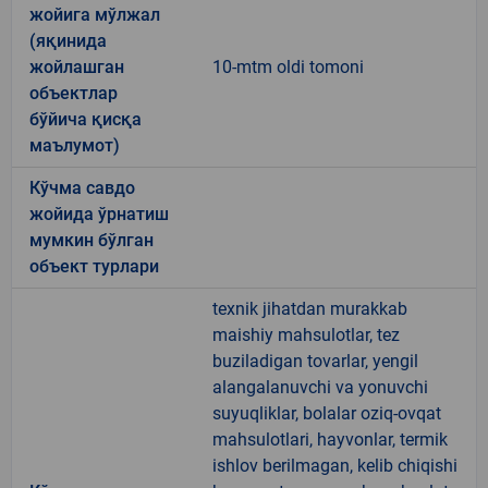
жойига мўлжал
(яқинида
жойлашган
10-mtm oldi tomoni
объектлар
бўйича қисқа
маълумот)
Кўчма савдо
жойида ўрнатиш
мумкин бўлган
объект турлари
texnik jihatdan murakkab
maishiy mahsulotlar, tez
buziladigan tovarlar, yengil
alangalanuvchi va yonuvchi
suyuqliklar, bolalar oziq-ovqat
mahsulotlari, hayvonlar, termik
ishlov berilmagan, kelib chiqishi