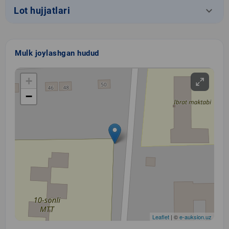
keyboard_arrow_down
Lot hujjatlari
Mulk joylashgan hudud
+
−
Leaflet
| ©
e-auksion.uz