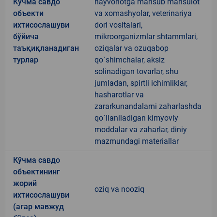
Кўчма савдо
hayvonotga mansub mahsulot
объекти
va xomashyolar, veterinariya
ихтисослашуви
dori vositalari,
бўйича
mikroorganizmlar shtammlari,
таъқиқланадиган
oziqalar va ozuqabop
турлар
qo`shimchalar, aksiz
solinadigan tovarlar, shu
jumladan, spirtli ichimliklar,
hasharotlar va
zararkunandalarni zaharlashda
qo`llaniladigan kimyoviy
moddalar va zaharlar, diniy
mazmundagi materiallar
Кўчма савдо
объектининг
жорий
oziq va nooziq
ихтисослашуви
(агар мавжуд