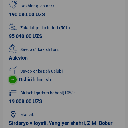
Boshlang‘ich narxi:
190 080.00 UZS
Zakalat puli miqdori
(50%)
:
95 040.00 UZS
Savdo o‘tkazish turi:
Auksion
Savdo o‘tkazish uslubi:
Oshirib borish
format_list_numbered
Birinchi qadam bahosi(10%):
19 008.00 UZS
location_on
Manzil:
Sirdaryo viloyati, Yangiyer shahri, Z.M. Bobur