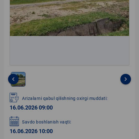
keyboard_arrow_left
keyboard_arrow_right
Item
1
Arizalarni qabul qilishning oxirgi muddati:
of
16.06.2026 09:00
1
Savdo boshlanish vaqti:
16.06.2026 10:00