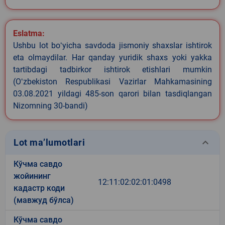
Eslatma:
Ushbu lot boʻyicha savdoda jismoniy shaxslar ishtirok
eta olmaydilar. Har qanday yuridik shaxs yoki yakka
tartibdagi tadbirkor ishtirok etishlari mumkin
(Oʻzbekiston Respublikasi Vazirlar Mahkamasining
03.08.2021 yildagi 485-son qarori bilan tasdiqlangan
Nizomning 30-bandi)
keyboard_arrow_down
Lot ma’lumotlari
Кўчма савдо
жойининг
12:11:02:02:01:0498
кадастр коди
(мавжуд бўлса)
Кўчма савдо