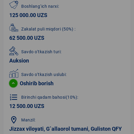
Boshlang‘ich narxi:
125 000.00 UZS
Zakalat puli miqdori
(50%)
:
62 500.00 UZS
Savdo o‘tkazish turi:
Auksion
Savdo o‘tkazish uslubi:
Oshirib borish
format_list_numbered
Birinchi qadam bahosi(10%):
12 500.00 UZS
location_on
Manzil:
Jizzax viloyati, G`allaorol tumani, Guliston QFY