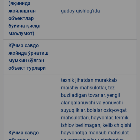
(яқинида
жойлашган
gadoy qishlog'ida
объектлар
бўйича қисқа
маълумот)
Кўчма савдо
жойида ўрнатиш
мумкин бўлган
объект турлари
texnik jihatdan murakkab
maishiy mahsulotlar, tez
buziladigan tovarlar, yengil
alangalanuvchi va yonuvchi
suyuqliklar, bolalar oziq-ovqat
mahsulotlari, hayvonlar, termik
ishlov berilmagan, kelib chiqishi
Кўчма савдо
hayvonotga mansub mahsulot