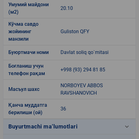
Умумий майдони
20.10
(м2)
Кўчма савдо
жойининг
Guliston QFY
манзили
Буюртмачи номи
Davlat soliq qo`mitasi
Боғланиш учун
+998 (93) 294 81 85
телефон рақам
NORBOYEV ABBOS
Масъул шахс
RAVSHANOVICH
Қанча муддатга
36
берилиши (ой)
keyboard_arrow_down
Buyurtmachi ma’lumotlari