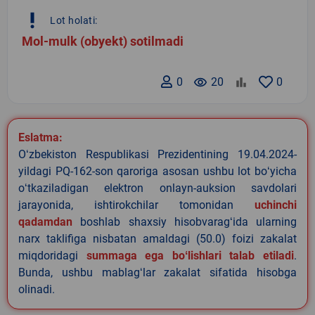
priority_high
Lot holati:
Mol-mulk (obyekt) sotilmadi
0
remove_red_eye
20
0
Eslatma:
Oʻzbekiston Respublikasi Prezidentining 19.04.2024-
yildagi PQ-162-son qaroriga asosan ushbu lot boʻyicha
oʻtkaziladigan elektron onlayn-auksion savdolari
jarayonida, ishtirokchilar tomonidan
uchinchi
qadamdan
boshlab shaxsiy hisobvaragʻida ularning
narx taklifiga nisbatan amaldagi (50.0) foizi zakalat
miqdoridagi
summaga ega boʻlishlari talab etiladi
.
Bunda, ushbu mablagʻlar zakalat sifatida hisobga
olinadi.