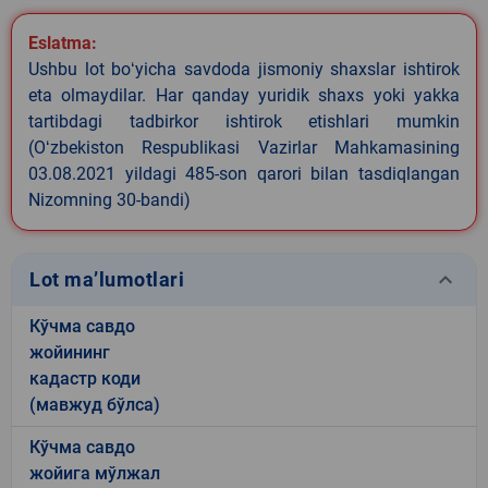
Eslatma:
Ushbu lot boʻyicha savdoda jismoniy shaxslar ishtirok
eta olmaydilar. Har qanday yuridik shaxs yoki yakka
tartibdagi tadbirkor ishtirok etishlari mumkin
(Oʻzbekiston Respublikasi Vazirlar Mahkamasining
03.08.2021 yildagi 485-son qarori bilan tasdiqlangan
Nizomning 30-bandi)
keyboard_arrow_down
Lot ma’lumotlari
Кўчма савдо
жойининг
кадастр коди
(мавжуд бўлса)
Кўчма савдо
жойига мўлжал