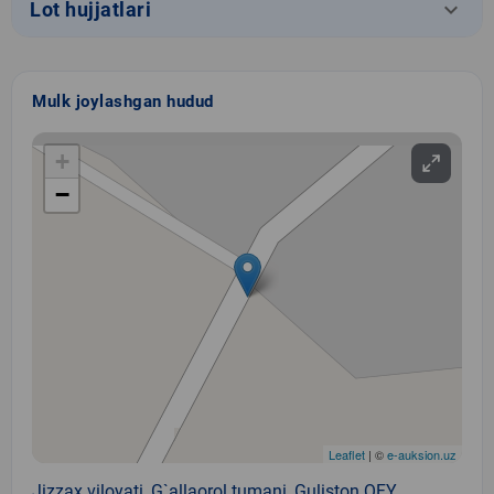
keyboard_arrow_down
Lot hujjatlari
Mulk joylashgan hudud
+
−
Leaflet
| ©
e-auksion.uz
Jizzax viloyati, G`allaorol tumani, Guliston QFY