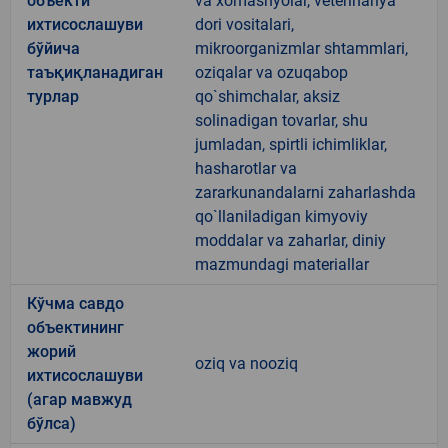
объекти
va xomashyolar, veterinariya
ихтисослашуви
dori vositalari,
бўйича
mikroorganizmlar shtammlari,
таъқиқланадиган
oziqalar va ozuqabop
турлар
qo`shimchalar, aksiz
solinadigan tovarlar, shu
jumladan, spirtli ichimliklar,
hasharotlar va
zararkunandalarni zaharlashda
qo`llaniladigan kimyoviy
moddalar va zaharlar, diniy
mazmundagi materiallar
Кўчма савдо
объектининг
жорий
oziq va nooziq
ихтисослашуви
(агар мавжуд
бўлса)