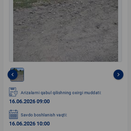
keyboard_arrow_left
keyboard_arrow_right
Item
1
Arizalarni qabul qilishning oxirgi muddati:
of
16.06.2026 09:00
1
Savdo boshlanish vaqti:
16.06.2026 10:00