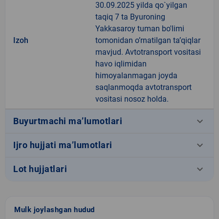
30.09.2025 yilda qo`yilgan
taqiq 7 ta Byuroning
Yakkasaroy tuman bo'limi
Izoh
tomonidan o’rnatilgan ta’qiqlar
mavjud. Avtotransport vositasi
havo iqlimidan
himoyalanmagan joyda
saqlanmoqda avtotransport
vositasi nosoz holda.
keyboard_arrow_down
Buyurtmachi ma’lumotlari
keyboard_arrow_down
Ijro hujjati ma’lumotlari
keyboard_arrow_down
Lot hujjatlari
Mulk joylashgan hudud