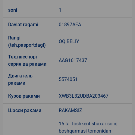
soni
1
Davlat raqami
01897AEA
Rangi
OQ BELIY
(teh.pasportdagi)
Тех.пасспорт
AAG1617437
серия ва раками
Двигатель
5574051
раками
Кузов раками
XWB3L32UDBA203467
Шасси раками
RAKAMSIZ
16 ta Toshkent shaxar soliq
boshqarmasi tomonidan