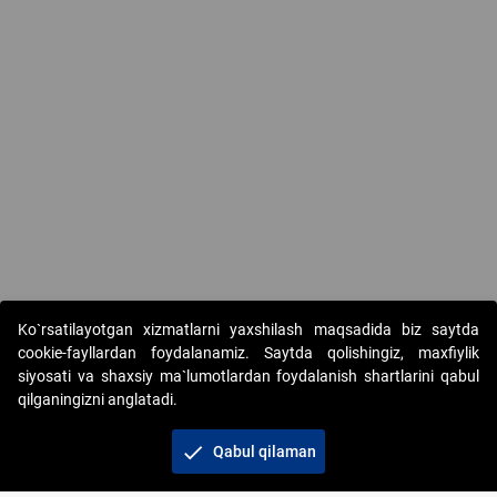
Ko`rsatilayotgan xizmatlarni yaxshilash maqsadida biz saytda
cookie-fayllardan foydalanamiz. Saytda qolishingiz, maxfiylik
siyosati va shaxsiy ma`lumotlardan foydalanish shartlarini qabul
qilganingizni anglatadi.
Copyright © 2017-2026. "Elektron onlayn-auksionlarni
tashkil etish" AJ. Barcha huquqlar himoyalangan
check
Qabul qilaman