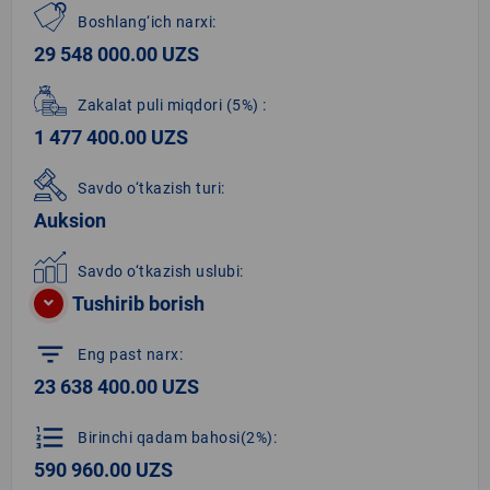
Boshlang‘ich narxi:
29 548 000.00 UZS
Zakalat puli miqdori
(5%)
:
1 477 400.00 UZS
Savdo o‘tkazish turi:
Auksion
Savdo o‘tkazish uslubi:
Tushirib borish
filter_list
Eng past narx:
23 638 400.00 UZS
format_list_numbered
Birinchi qadam bahosi(2%):
590 960.00 UZS