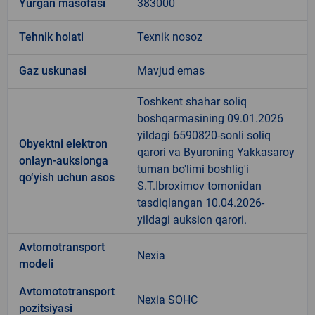
Yurgan masofasi
383000
Tehnik holati
Texnik nosoz
Gaz uskunasi
Mavjud emas
Toshkent shahar soliq
boshqarmasining 09.01.2026
yildagi 6590820-sonli soliq
Obyektni elektron
qarori va Byuroning Yakkasaroy
onlayn-auksionga
tuman bo'limi boshlig'i
qo‘yish uchun asos
S.T.Ibroximov tomonidan
tasdiqlangan 10.04.2026-
yildagi auksion qarori.
Avtomotransport
Nexia
modeli
Avtomototransport
Nexia SOHC
pozitsiyasi