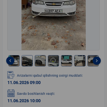
keyboard_arrow_left
keyboard_arrow_right
Item
1
Arizalarni qabul qilishning oxirgi muddati:
of
11.06.2026 09:00
12
Savdo boshlanish vaqti:
11.06.2026 10:00