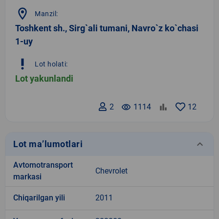
location_on
Manzil:
Toshkent sh., Sirg`ali tumani, Navro`z ko`chasi
1-uy
priority_high
Lot holati:
Lot yakunlandi
2
remove_red_eye
1114
12
keyboard_arrow_down
Lot ma’lumotlari
Avtomotransport
Chevrolet
markasi
Chiqarilgan yili
2011