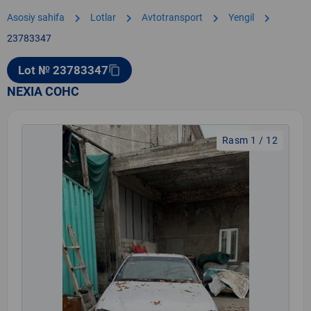
chevron_right
chevron_right
chevron_right
chevron_right
Asosiy sahifa
Lotlar
Avtotransport
Yengil
23783347
Lot № 23783347
content_copy
NEXIA COHC
Rasm 1 / 12