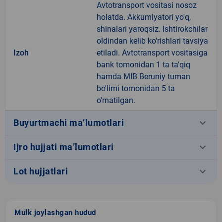
Avtotransport vositasi nosoz
holatda. Akkumlyatori yo'q,
shinalari yaroqsiz. Ishtirokchilar
oldindan kelib ko'rishlari tavsiya
Izoh
etiladi. Avtotransport vositasiga
bank tomonidan 1 ta ta'qiq
hamda MIB Beruniy tuman
bo'limi tomonidan 5 ta
o'rnatilgan.
keyboard_arrow_down
Buyurtmachi ma’lumotlari
keyboard_arrow_down
Ijro hujjati ma’lumotlari
keyboard_arrow_down
Lot hujjatlari
Mulk joylashgan hudud