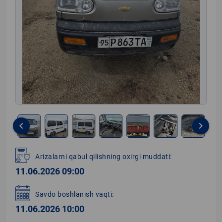
keyboard_arrow_left
keyboard_arrow_right
Item
1
Arizalarni qabul qilishning oxirgi muddati:
of
11.06.2026 09:00
12
Savdo boshlanish vaqti:
11.06.2026 10:00