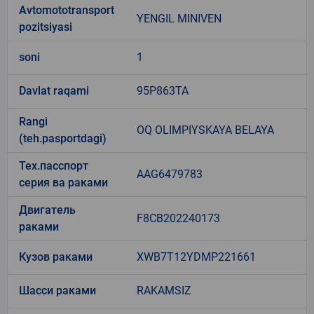
Avtomototransport
YENGIL MINIVEN
pozitsiyasi
soni
1
Davlat raqami
95P863TA
Rangi
OQ OLIMPIYSKAYA BELAYA
(teh.pasportdagi)
Тех.пасспорт
AAG6479783
серия ва раками
Двигатель
F8CB202240173
раками
Кузов раками
XWB7T12YDMP221661
Шасси раками
RAKAMSIZ