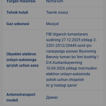
Yurgan masofasi
Noma'lum
Tehnik holati
Texnik nosoz
Gaz uskunasi
Mavjud
FIB Urganch tumanlararo
sudining 27.12.2025 yildagi 2-
2201-2512/20449 sonli ijro
varaqasiga asosan Byuroning
Obyektni elektron
Beruniy tuman bo`limi boshlig`i
onlayn-auksionga
D.K.Kurbanbayevning
qo‘yish uchun asos
10.04.2026 yildagi mol-mulkni
elektron onlayn-auksionda
sotish uchun chiqarish
to`g`risidagi qarori
Avtomotransport
Дамас
modeli