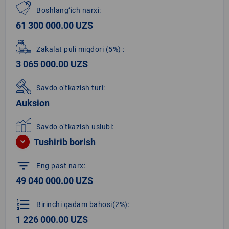
Boshlang‘ich narxi:
61 300 000.00 UZS
Zakalat puli miqdori
(5%)
:
3 065 000.00 UZS
Savdo o‘tkazish turi:
Auksion
Savdo o‘tkazish uslubi:
Tushirib borish
filter_list
Eng past narx:
49 040 000.00 UZS
format_list_numbered
Birinchi qadam bahosi(2%):
1 226 000.00 UZS