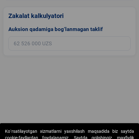
Zakalat kalkulyatori
Auksion qadamiga bog‘lanmagan taklif
Copyright © 2017-2026. "Elektron onlayn-auksionlarni tashkil etish"
Ko`rsatilayotgan xizmatlarni yaxshilash maqsadida biz saytda
AJ. Barcha huquqlar himoyalangan
cookie-fayllardan foydalanamiz. Saytda qolishingiz, maxfiylik