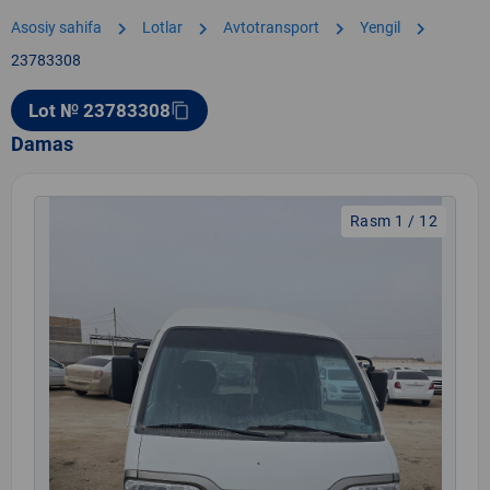
chevron_right
chevron_right
chevron_right
chevron_right
Asosiy sahifa
Lotlar
Avtotransport
Yengil
23783308
Lot № 23783308
content_copy
Damas
Rasm 1 / 12