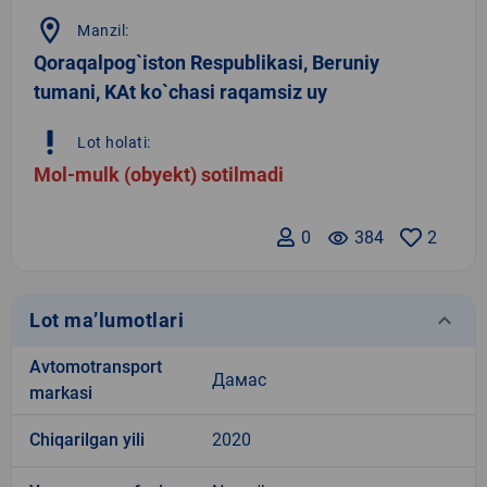
location_on
Manzil:
Qoraqalpog`iston Respublikasi, Beruniy
tumani, KAt ko`chasi raqamsiz uy
priority_high
Lot holati:
Mol-mulk (obyekt) sotilmadi
0
remove_red_eye
384
2
keyboard_arrow_down
Lot ma’lumotlari
Avtomotransport
Дамас
markasi
Chiqarilgan yili
2020