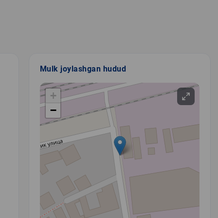
Mulk joylashgan hudud
+
−