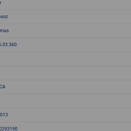
m
osoz
emas
-33.360
NCA
013
0293190