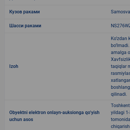
Кузов раками
Samosva
Шасси раками
NS276W
Ko’zdan k
bo’lmadi.
amalga o
Xavfsizli
Izoh
taqiqlar 
rasmiyla
xatlanga
boshlangu
qilinadi.
Toshkent 
Obyektni elektron onlayn-auksionga qo‘yish
yildagi 1
uchun asos
tomonidan
chiqarish