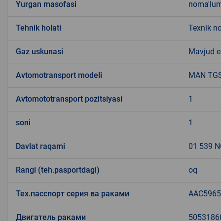
Yurgan masofasi
noma'lu
Tehnik holati
Texnik n
Gaz uskunasi
Mavjud 
Avtomotransport modeli
MAN TGS
Avtomototransport pozitsiyasi
1
soni
1
Davlat raqami
01 539 
Rangi (teh.pasportdagi)
oq
Тех.пасспорт серия ва раками
AAC5965
Двигатель раками
5053186