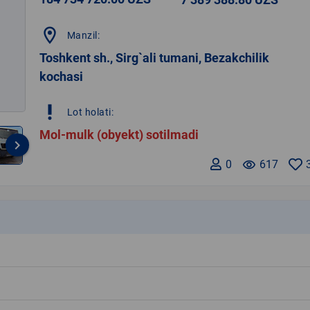
location_on
Manzil:
Toshkent sh., Sirg`ali tumani, Bezakchilik
kochasi
priority_high
Lot holati:
Mol-mulk (obyekt) sotilmadi
keyboard_arrow_right
0
remove_red_eye
617
k