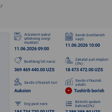
67
Arizalarni qabul
Savdo boshlanish
qilishning oxirgi
vaqti:
muddati:
11.06.2026 10:00
11.06.2026 09:00
Zakalat puli miqdori
Boshlang‘ich narxi:
(5%)
:
369 469 440.00 UZS
18 473 472.00 UZS
Savdo o‘tkazish
Savdo o‘tkazish turi:
uslubi:
Auksion
Tushirib borish
Birinchi qadam
filter_list
format_list_numbered
Eng past narx:
bahosi(2%):
184 734 720.00 UZS
7 389 388.80 UZS