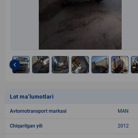
keyboard_arrow_left
Item
1
of
8
Lot ma’lumotlari
Avtomotransport markasi
MAN
Chiqarilgan yili
2012