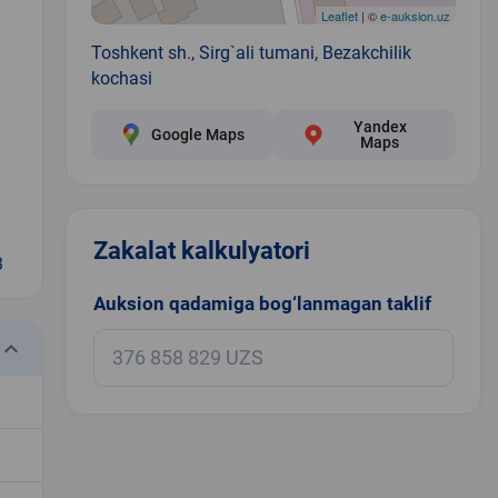
Leaflet
| ©
e-auksion.uz
Toshkent sh., Sirg`ali tumani, Bezakchilik
kochasi
Yandex
Google Maps
Maps
Zakalat kalkulyatori
3
Auksion qadamiga bog‘lanmagan taklif
eyboard_arrow_down