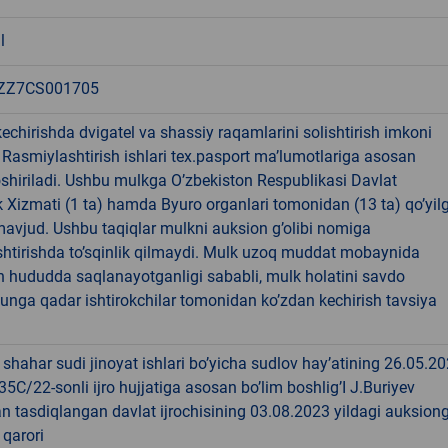
l
ZZ7CS001705
echirishda dvigatel va shassiy raqamlarini solishtirish imkoni
 Rasmiylashtirish ishlari tex.pasport ma’lumotlariga asosan
shiriladi. Ushbu mulkga O’zbekiston Respublikasi Davlat
k Xizmati (1 ta) hamda Byuro organlari tomonidan (13 ta) qo’yil
mavjud. Ushbu taqiqlar mulkni auksion g’olibi nomiga
shtirishda to’sqinlik qilmaydi. Mulk uzoq muddat mobaynida
n hududda saqlanayotganligi sababli, mulk holatini savdo
nga qadar ishtirokchilar tomonidan ko’zdan kechirish tavsiya
shahar sudi jinoyat ishlari bo’yicha sudlov hay’atining 26.05.2
-35C/22-sonli ijro hujjatiga asosan bo’lim boshlig’I J.Buriyev
 tasdiqlangan davlat ijrochisining 03.08.2023 yildagi auksion
 qarori