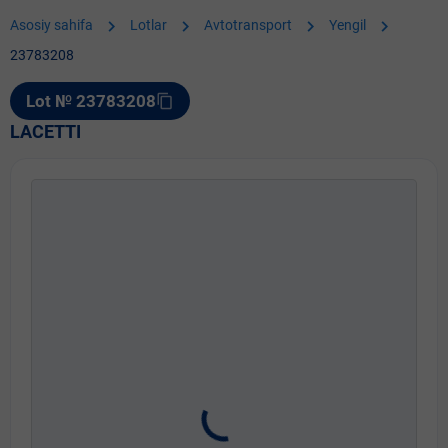
chevron_right
chevron_right
chevron_right
chevron_right
Asosiy sahifa
Lotlar
Avtotransport
Yengil
23783208
Lot № 23783208
content_copy
LACETTI