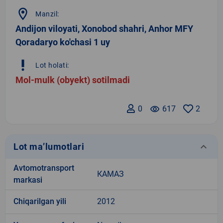
location_on
Manzil:
Andijon viloyati, Xonоbod shahri, Anhor MFY
Qoradaryo ko'chasi 1 uy
priority_high
Lot holati:
Mol-mulk (obyekt) sotilmadi
0
remove_red_eye
617
2
keyboard_arrow_down
Lot ma’lumotlari
Avtomotransport
КАМАЗ
markasi
Chiqarilgan yili
2012