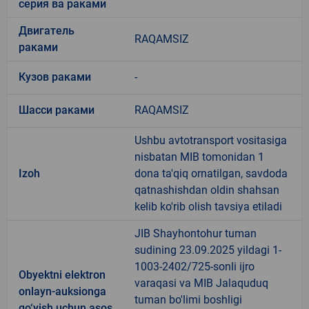
серия ва раками
Двигатель
RAQAMSIZ
раками
Кузов раками
-
Шасси раками
RAQAMSIZ
Ushbu avtotransport vositasiga
nisbatan MIB tomonidan 1
Izoh
dona ta'qiq ornatilgan, savdoda
qatnashishdan oldin shahsan
kelib ko'rib olish tavsiya etiladi
JIB Shayhontohur tuman
sudining 23.09.2025 yildagi 1-
1003-2402/725-sonli ijro
Obyektni elektron
varaqasi va MIB Jalaquduq
onlayn-auksionga
tuman bo'limi boshligi
qo‘yish uchun asos