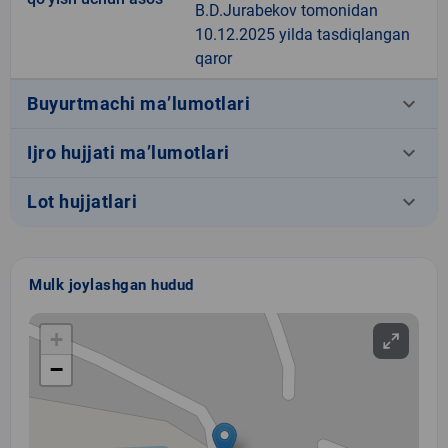
B.D.Jurabekov tomonidan
10.12.2025 yilda tasdiqlangan
qaror
keyboard_arrow_down
Buyurtmachi ma’lumotlari
keyboard_arrow_down
Ijro hujjati ma’lumotlari
keyboard_arrow_down
Lot hujjatlari
Mulk joylashgan hudud
+
−