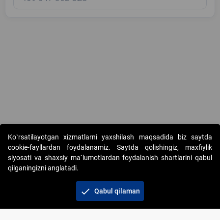
Copyright © 2017-2026. "Elektron onlayn-auksionlarni tashkil etish"
Ko`rsatilayotgan xizmatlarni yaxshilash maqsadida biz saytda
AJ. Barcha huquqlar himoyalangan
cookie-fayllardan foydalanamiz. Saytda qolishingiz, maxfiylik
siyosati va shaxsiy ma`lumotlardan foydalanish shartlarini qabul
qilganingizni anglatadi.
check
Qabul qilaman
+998 71 202-21-11