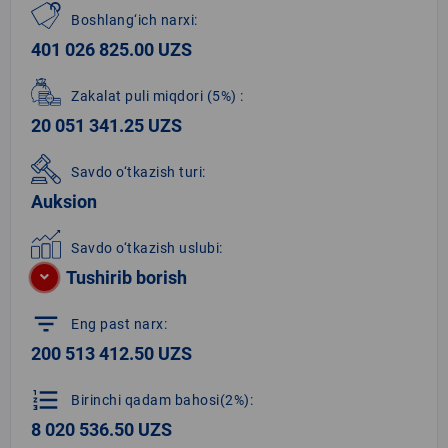
Boshlang‘ich narxi:
401 026 825.00 UZS
Zakalat puli miqdori
(5%)
:
20 051 341.25 UZS
Savdo o‘tkazish turi:
Auksion
Savdo o‘tkazish uslubi:
Tushirib borish
filter_list
Eng past narx:
200 513 412.50 UZS
format_list_numbered
Birinchi qadam bahosi(2%):
8 020 536.50 UZS