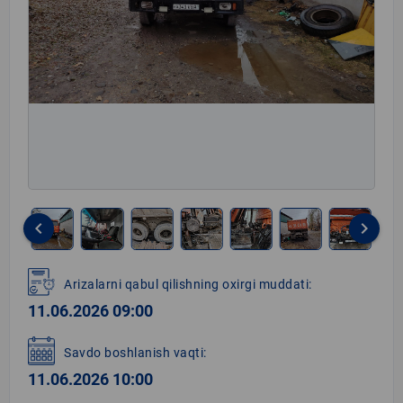
keyboard_arrow_left
keyboard_arrow_right
Item
1
Arizalarni qabul qilishning oxirgi muddati:
of
11.06.2026 09:00
16
Savdo boshlanish vaqti:
11.06.2026 10:00