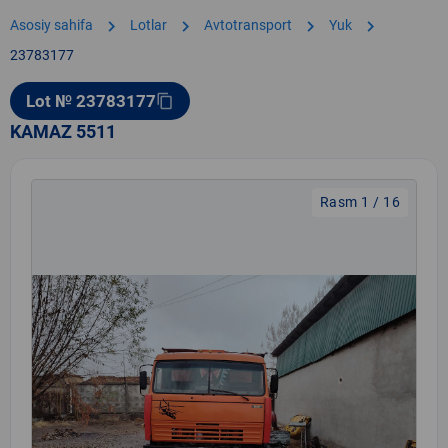
chevron_right
chevron_right
chevron_right
chevron_right
Asosiy sahifa
Lotlar
Avtotransport
Yuk
23783177
Lot № 23783177
content_copy
KAMAZ 5511
Rasm 1 / 16