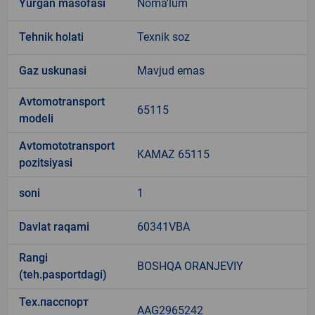
Yurgan masofasi
Noma'lum
Tehnik holati
Texnik soz
Gaz uskunasi
Mavjud emas
Avtomotransport
65115
modeli
Avtomototransport
KAMAZ 65115
pozitsiyasi
soni
1
Davlat raqami
60341VBA
Rangi
BOSHQA ORANJEVIY
(teh.pasportdagi)
Тех.пасспорт
AAG2965242