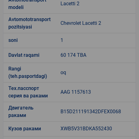
Lacetti 2
modeli
Avtomototransport
Chevrolet Lacetti 2
pozitsiyasi
soni
1
Davlat raqami
60 174 TBA
Rangi
oq
(teh.pasportdagi)
Тех.пасспорт
AAG 1157613
серия ва раками
Двигатель
B15D211191342DFEX0068
раками
Кузов раками
XWB5V31BDKA552430