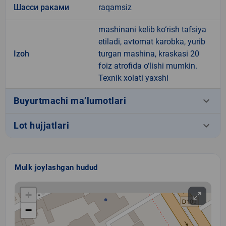
Шасси раками
raqamsiz
mashinani kelib ko‘rish tafsiya
etiladi, avtomat karobka, yurib
Izoh
turgan mashina, kraskasi 20
foiz atrofida o‘lishi mumkin.
Texnik xolati yaxshi
keyboard_arrow_down
Buyurtmachi ma’lumotlari
keyboard_arrow_down
Lot hujjatlari
Mulk joylashgan hudud
+
−