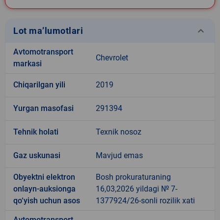
keyboard_arrow_down
Lot ma’lumotlari
Avtomotransport
Chevrolet
markasi
Chiqarilgan yili
2019
Yurgan masofasi
291394
Tehnik holati
Texnik nosoz
Gaz uskunasi
Mavjud emas
Obyektni elektron
Bosh prokuraturaning
onlayn-auksionga
16,03,2026 yildagi № 7-
qo‘yish uchun asos
1377924/26-sonli rozilik xati
Avtomotransport