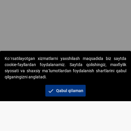
Ko`rsatilayotgan xizmatlarni yaxshilash maqsadida biz saytda
cookie-fayllardan foydalanamiz. Saytda qolishingiz, maxfiylik
siyosati va shaxsiy ma`lumotlardan foydalanish shartlarini qabul
qilganingizni anglatadi.
Copyright © 2017-2026. "Elektron onlayn-auksionlarni
tashkil etish" AJ. Barcha huquqlar himoyalangan
check
Qabul qilaman
To‘lov usullari