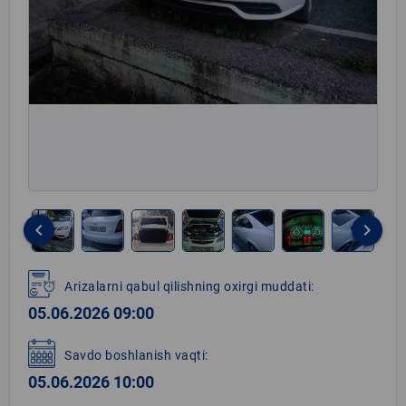
keyboard_arrow_left
keyboard_arrow_right
Item
1
Arizalarni qabul qilishning oxirgi muddati:
of
05.06.2026 09:00
8
Savdo boshlanish vaqti:
05.06.2026 10:00