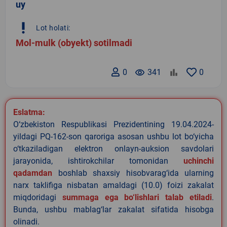
uy
priority_high
Lot holati:
Mol-mulk (obyekt) sotilmadi
0
remove_red_eye
341
0
Eslatma:
O‘zbekiston Respublikasi Prezidentining 19.04.2024-
yildagi PQ-162-son qaroriga asosan ushbu lot bo‘yicha
o‘tkaziladigan elektron onlayn-auksion savdolari
jarayonida, ishtirokchilar tomonidan
uchinchi
qadamdan
boshlab shaxsiy hisobvarag‘ida ularning
narx taklifiga nisbatan amaldagi (10.0) foizi zakalat
miqdoridagi
summaga ega bo‘lishlari talab etiladi
.
Bunda, ushbu mablag‘lar zakalat sifatida hisobga
olinadi.