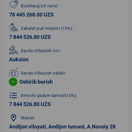
Boshlang‘ich narxi:
78 445 268.00 UZS
Zakalat puli miqdori
(10%)
:
7 844 526.80 UZS
Savdo o‘tkazish turi:
Auksion
Savdo o‘tkazish uslubi:
Oshirib borish
format_list_numbered
Birinchi qadam bahosi(10%):
7 844 526.80 UZS
location_on
Manzil:
Andijon viloyati, Andijon tumani, A.Navoiy 28