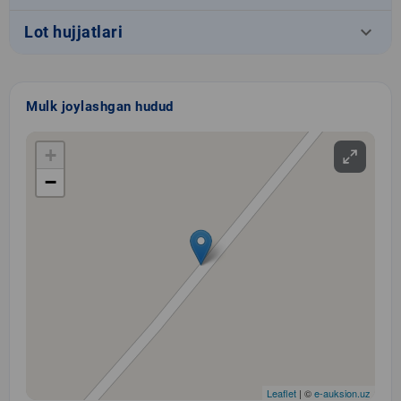
keyboard_arrow_down
Lot hujjatlari
Mulk joylashgan hudud
+
−
Leaflet
| ©
e-auksion.uz