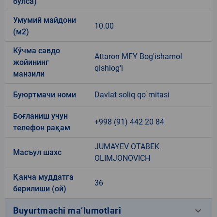
бўлса)
Умумий майдони
10.00
(м2)
Кўчма савдо
Attaron MFY Bog'ishamol
жойининг
qishlog'i
манзили
Буюртмачи номи
Davlat soliq qo`mitasi
Боғланиш учун
+998 (91) 442 20 84
телефон рақам
JUMAYEV OTABEK
Масъул шахс
OLIMJONOVICH
Қанча муддатга
36
берилиши (ой)
keyboard_arrow_down
Buyurtmachi ma’lumotlari