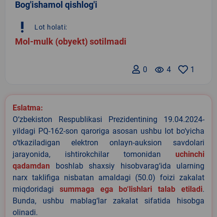
Bog'ishamol qishlog'i
priority_high
Lot holati:
Mol-mulk (obyekt) sotilmadi
0
remove_red_eye
4
1
Eslatma:
O‘zbekiston Respublikasi Prezidentining 19.04.2024-
yildagi PQ-162-son qaroriga asosan ushbu lot bo‘yicha
o‘tkaziladigan elektron onlayn-auksion savdolari
jarayonida, ishtirokchilar tomonidan
uchinchi
qadamdan
boshlab shaxsiy hisobvarag‘ida ularning
narx taklifiga nisbatan amaldagi (50.0) foizi zakalat
miqdoridagi
summaga ega bo‘lishlari talab etiladi
.
Bunda, ushbu mablag‘lar zakalat sifatida hisobga
olinadi.