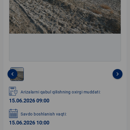
keyboard_arrow_left
keyboard_arrow_right
Item
1
Arizalarni qabul qilishning oxirgi muddati:
of
15.06.2026 09:00
1
Savdo boshlanish vaqti:
15.06.2026 10:00