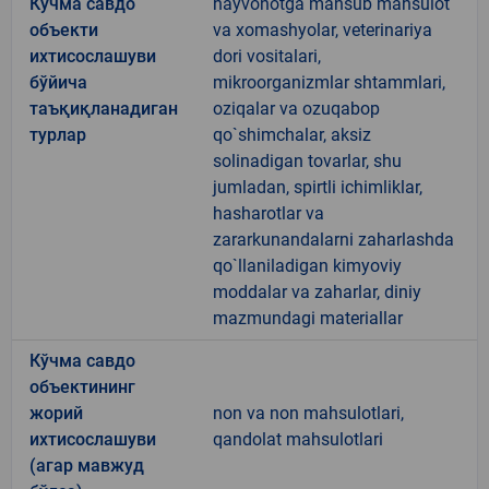
Кўчма савдо
hayvonotga mansub mahsulot
объекти
va xomashyolar, veterinariya
ихтисослашуви
dori vositalari,
бўйича
mikroorganizmlar shtammlari,
таъқиқланадиган
oziqalar va ozuqabop
турлар
qo`shimchalar, aksiz
solinadigan tovarlar, shu
jumladan, spirtli ichimliklar,
hasharotlar va
zararkunandalarni zaharlashda
qo`llaniladigan kimyoviy
moddalar va zaharlar, diniy
mazmundagi materiallar
Кўчма савдо
объектининг
жорий
non va non mahsulotlari,
ихтисослашуви
qandolat mahsulotlari
(агар мавжуд