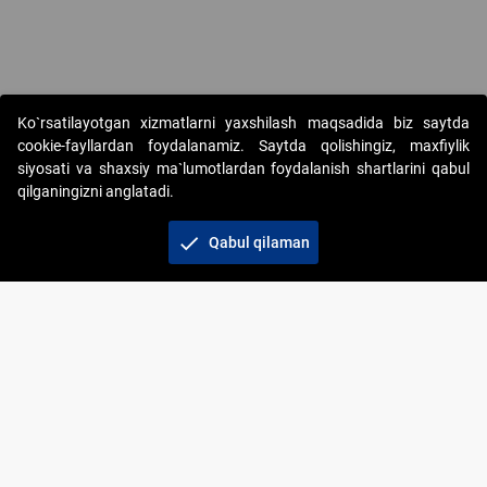
Copyright © 2017-2026. "Elektron onlayn-auksionlarni tashkil etish"
Ko`rsatilayotgan xizmatlarni yaxshilash maqsadida biz saytda
AJ. Barcha huquqlar himoyalangan
cookie-fayllardan foydalanamiz. Saytda qolishingiz, maxfiylik
siyosati va shaxsiy ma`lumotlardan foydalanish shartlarini qabul
qilganingizni anglatadi.
check
Qabul qilaman
+998 71 202-21-11
Veb-saytdagi axborot materiallaridan boshqa
shaxslar foydalanganda jamiyatning korporativ veb-
saytiga majburiy havolalar ko‘rsatilishi kerak