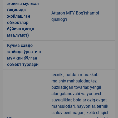
жойига мўлжал
(яқинида
Attaron MFY Bog'ishamol
жойлашган
qishlog'i
объектлар
бўйича қисқа
маълумот)
Кўчма савдо
жойида ўрнатиш
мумкин бўлган
объект турлари
texnik jihatdan murakkab
maishiy mahsulotlar, tez
buziladigan tovarlar, yengil
alangalanuvchi va yonuvchi
suyuqliklar, bolalar oziq-ovqat
mahsulotlari, hayvonlar, termik
ishlov berilmagan, kelib chiqishi