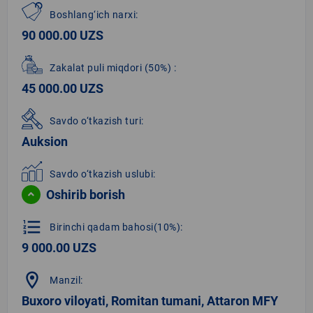
Boshlang‘ich narxi:
90 000.00 UZS
Zakalat puli miqdori
(50%)
:
45 000.00 UZS
Savdo o‘tkazish turi:
Auksion
Savdo o‘tkazish uslubi:
Oshirib borish
format_list_numbered
Birinchi qadam bahosi(10%):
9 000.00 UZS
location_on
Manzil:
Buxoro viloyati, Romitan tumani, Attaron MFY