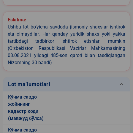
Eslatma:
Ushbu lot bo‘yicha savdoda jismoniy shaxslar ishtirok
eta olmaydilar. Har qanday yuridik shaxs yoki yakka
tartibdagi tadbirkor ishtirok etishlari mumkin
(O‘zbekiston Respublikasi Vazirlar Mahkamasining
03.08.2021 yildagi 485-son qarori bilan tasdiqlangan
Nizomning 30-bandi)
keyboard_arrow_down
Lot ma’lumotlari
Кўчма савдо
жойининг
кадастр коди
(мавжуд бўлса)
Кўчма савдо