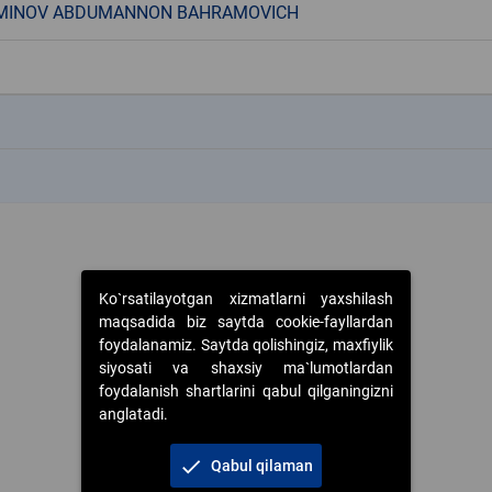
MINOV ABDUMANNON BAHRAMOVICH
k
k
Ko`rsatilayotgan xizmatlarni yaxshilash
maqsadida biz saytda cookie-fayllardan
foydalanamiz. Saytda qolishingiz, maxfiylik
siyosati va shaxsiy ma`lumotlardan
foydalanish shartlarini qabul qilganingizni
anglatadi.
check
Qabul qilaman