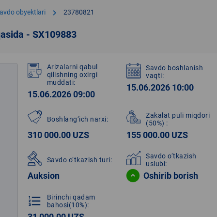
chevron_right
avdo obyektlari
23780821
qasida - SX109883
Arizalarni qabul
Savdo boshlanish
qilishning oxirgi
vaqti:
muddati:
15.06.2026 10:00
15.06.2026 09:00
Zakalat puli miqdori
Boshlang‘ich narxi:
(50%)
:
310 000.00 UZS
155 000.00 UZS
Savdo o‘tkazish
Savdo o‘tkazish turi:
uslubi:
Auksion
Oshirib borish
Birinchi qadam
format_list_numbered
bahosi(10%):
31 000.00 UZS