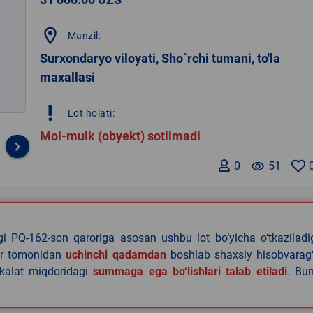
location_on
Manzil:
Surxondaryo viloyati, Sho`rchi tumani, to'la
maxallasi
priority_high
Lot holati:
Mol-mulk (obyekt) sotilmadi
keyboard_arrow_right
0
remove_red_eye
51
agi PQ-162-son qaroriga asosan ushbu lot bo‘yicha o‘tkazilad
lar tomonidan
uchinchi qadamdan
boshlab shaxsiy hisobvarag‘
akalat miqdoridagi
summaga ega bo‘lishlari talab etiladi
. Bu