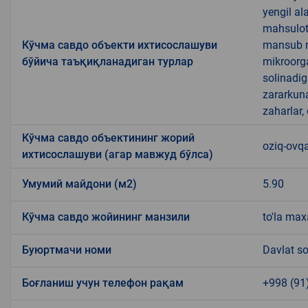
yengil al
mahsulotl
Кўчма савдо объекти ихтисослашуви
mansub ma
бўйича таъқиқланадиган турлар
mikroorg
solinadig
zararkun
zaharlar,
Кўчма савдо объектининг жорий
oziq-ovqa
ихтисослашуви (агар мавжуд бўлса)
Умумий майдони (м2)
5.90
Кўчма савдо жойининг манзили
to'la max
Буюртмачи номи
Davlat so
Боғланиш учун телефон рақам
+998 (91