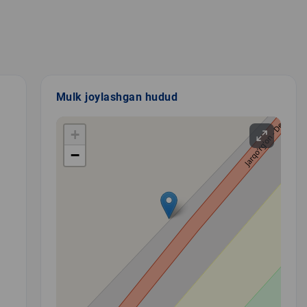
Mulk joylashgan hudud
+
−