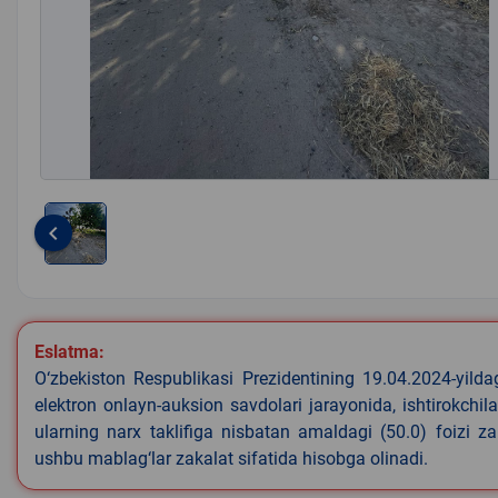
keyboard_arrow_left
Item
1
of
1
Eslatma:
O‘zbekiston Respublikasi Prezidentining 19.04.2024-yild
elektron onlayn-auksion savdolari jarayonida, ishtirokchi
ularning narx taklifiga nisbatan amaldagi (50.0) foizi z
ushbu mablag‘lar zakalat sifatida hisobga olinadi.