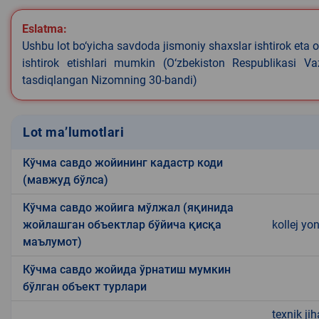
Eslatma:
Ushbu lot bo‘yicha savdoda jismoniy shaxslar ishtirok eta o
ishtirok etishlari mumkin (O‘zbekiston Respublikasi V
tasdiqlangan Nizomning 30-bandi)
Lot ma’lumotlari
Кўчма савдо жойининг кадастр коди
(мавжуд бўлса)
Кўчма савдо жойига мўлжал (яқинида
жойлашган объектлар бўйича қисқа
kollej yon
маълумот)
Кўчма савдо жойида ўрнатиш мумкин
бўлган объект турлари
texnik ji