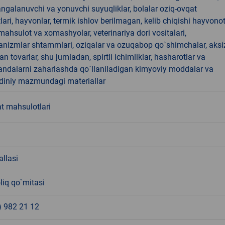
angalanuvchi va yonuvchi suyuqliklar, bolalar oziq-ovqat
ari, hayvonlar, termik ishlov berilmagan, kelib chiqishi hayvono
hsulot va xomashyolar, veterinariya dori vositalari,
anizmlar shtammlari, oziqalar va ozuqabop qo`shimchalar, aksi
an tovarlar, shu jumladan, spirtli ichimliklar, hasharotlar va
andalarni zaharlashda qo`llaniladigan kimyoviy moddalar va
 diniy mazmundagi materiallar
t mahsulotlari
allasi
liq qo`mitasi
) 982 21 12