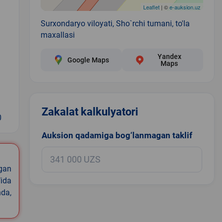
Leaflet
| ©
e-auksion.uz
Surxondaryo viloyati, Sho`rchi tumani, to'la
maxallasi
Yandex
Google Maps
Maps
Zakalat kalkulyatori
0
Auksion qadamiga bog‘lanmagan taklif
igan
ida
nda,