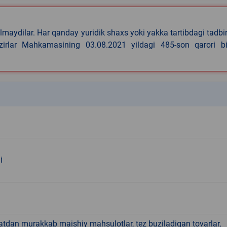
lmaydilar. Har qanday yuridik shaxs yoki yakka tartibdagi tadbi
azirlar Mahkamasining 03.08.2021 yildagi 485-son qarori bi
k
i
hatdan murakkab maishiy mahsulotlar, tez buziladigan tovarlar,