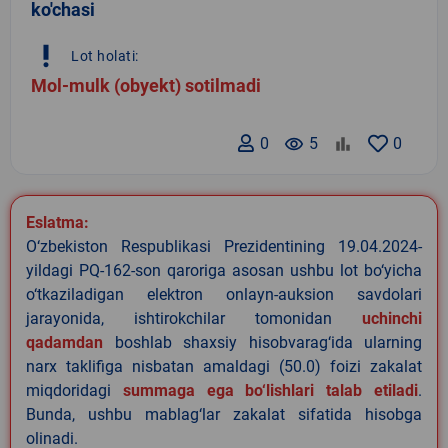
ko'chasi
priority_high
Lot holati:
Mol-mulk (obyekt) sotilmadi
0
remove_red_eye
5
0
Eslatma:
O‘zbekiston Respublikasi Prezidentining 19.04.2024-
yildagi PQ-162-son qaroriga asosan ushbu lot bo‘yicha
o‘tkaziladigan elektron onlayn-auksion savdolari
jarayonida, ishtirokchilar tomonidan
uchinchi
qadamdan
boshlab shaxsiy hisobvarag‘ida ularning
narx taklifiga nisbatan amaldagi (50.0) foizi zakalat
miqdoridagi
summaga ega bo‘lishlari talab etiladi
.
Bunda, ushbu mablag‘lar zakalat sifatida hisobga
olinadi.