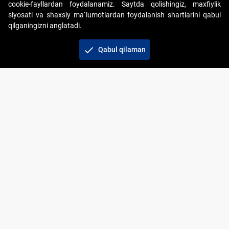
cookie-fayllardan foydalanamiz. Saytda qolishingiz, maxfiylik
siyosati va shaxsiy ma`lumotlardan foydalanish shartlarini qabul
qilganingizni anglatadi.
Copyright © 2017-2026. "Elektron onlayn-auksionlarni
tashkil etish" AJ. Barcha huquqlar himoyalangan
check
Qabul qilaman
To‘lov usullari
Bog‘lanish
+998 71 202-21-11