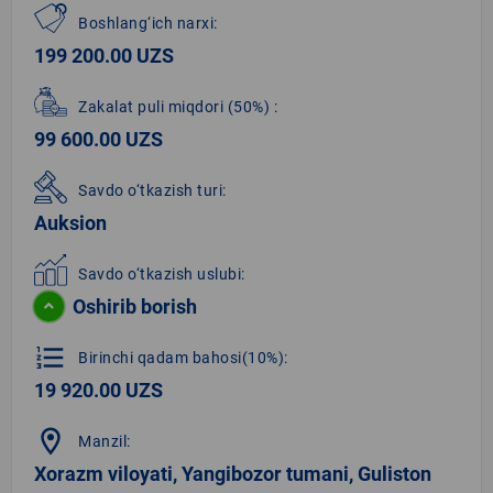
Boshlang‘ich narxi:
199 200.00 UZS
Zakalat puli miqdori
(50%)
:
99 600.00 UZS
Savdo o‘tkazish turi:
Auksion
Savdo o‘tkazish uslubi:
Oshirib borish
format_list_numbered
Birinchi qadam bahosi(10%):
19 920.00 UZS
location_on
Manzil:
Xorazm viloyati, Yangibozor tumani, Guliston