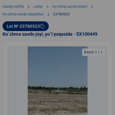
chevron_right
chevron_right
chevron_right
Asosiy sahifa
Lotlar
Koʻchma savdo joylari
chevron_right
Koʻchma savdo obyektlari
23780523
Lot № 23780523
content_copy
Ko`chma savdo joyi, yo`l yoqasida - SX100449
Rasm 1 / 1