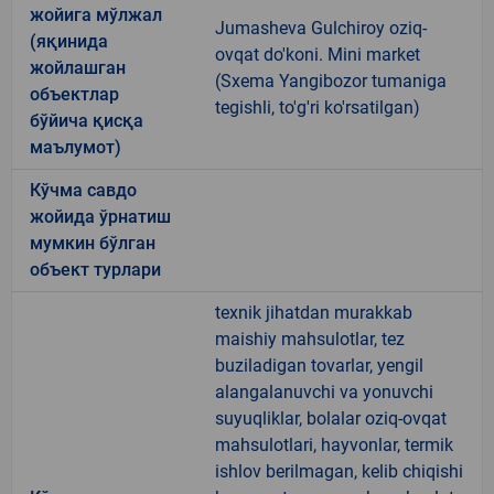
жойига мўлжал
Jumasheva Gulchiroy oziq-
(яқинида
ovqat do'koni. Mini market
жойлашган
(Sxema Yangibozor tumaniga
объектлар
tegishli, to'g'ri ko'rsatilgan)
бўйича қисқа
маълумот)
Кўчма савдо
жойида ўрнатиш
мумкин бўлган
объект турлари
texnik jihatdan murakkab
maishiy mahsulotlar, tez
buziladigan tovarlar, yengil
alangalanuvchi va yonuvchi
suyuqliklar, bolalar oziq-ovqat
mahsulotlari, hayvonlar, termik
ishlov berilmagan, kelib chiqishi