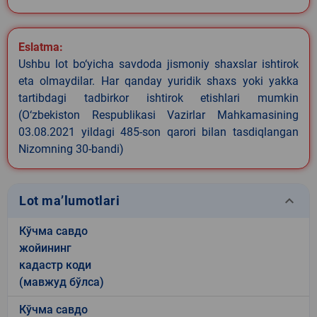
Eslatma:
Ushbu lot bo‘yicha savdoda jismoniy shaxslar ishtirok
eta olmaydilar. Har qanday yuridik shaxs yoki yakka
tartibdagi tadbirkor ishtirok etishlari mumkin
(O‘zbekiston Respublikasi Vazirlar Mahkamasining
03.08.2021 yildagi 485-son qarori bilan tasdiqlangan
Nizomning 30-bandi)
keyboard_arrow_down
Lot ma’lumotlari
Кўчма савдо
жойининг
кадастр коди
(мавжуд бўлса)
Кўчма савдо