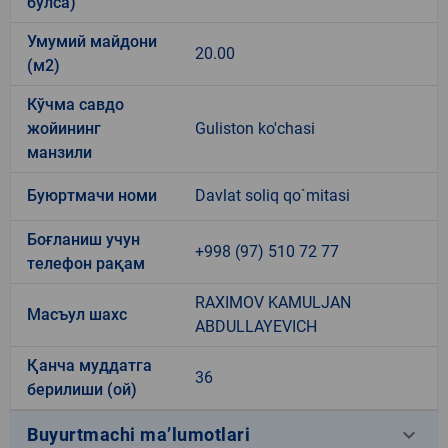
бўлса)
Умумий майдони
20.00
(м2)
Кўчма савдо
жойининг
Guliston ko'chasi
манзили
Буюртмачи номи
Davlat soliq qo`mitasi
Боғланиш учун
+998 (97) 510 72 77
телефон рақам
RAXIMOV KAMULJAN
Масъул шахс
ABDULLAYEVICH
Қанча муддатга
36
берилиши (ой)
keyboard_arrow_down
Buyurtmachi ma’lumotlari