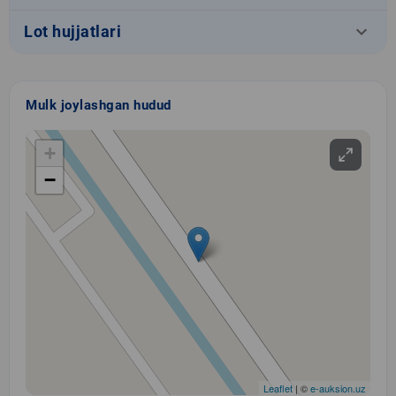
keyboard_arrow_down
Lot hujjatlari
Mulk joylashgan hudud
+
−
Leaflet
| ©
e-auksion.uz