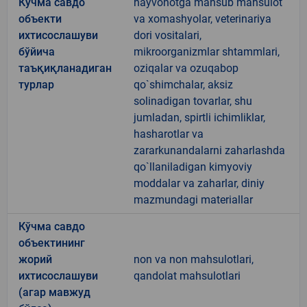
Кўчма савдо
hayvonotga mansub mahsulot
объекти
va xomashyolar, veterinariya
ихтисослашуви
dori vositalari,
бўйича
mikroorganizmlar shtammlari,
таъқиқланадиган
oziqalar va ozuqabop
турлар
qo`shimchalar, aksiz
solinadigan tovarlar, shu
jumladan, spirtli ichimliklar,
hasharotlar va
zararkunandalarni zaharlashda
qo`llaniladigan kimyoviy
moddalar va zaharlar, diniy
mazmundagi materiallar
Кўчма савдо
объектининг
жорий
non va non mahsulotlari,
ихтисослашуви
qandolat mahsulotlari
(агар мавжуд