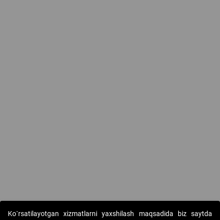
Ko`rsatilayotgan xizmatlarni yaxshilash maqsadida biz saytda