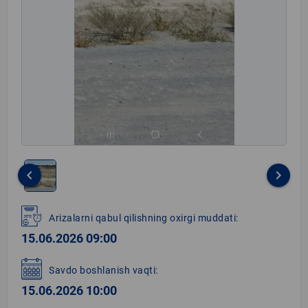
keyboard_arrow_left
keyboard_arrow_right
Item
1
Arizalarni qabul qilishning oxirgi muddati:
of
15.06.2026 09:00
1
Savdo boshlanish vaqti:
15.06.2026 10:00