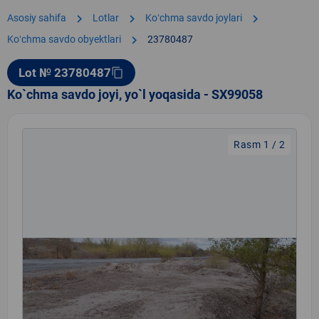
chevron_right
chevron_right
chevron_right
Asosiy sahifa
Lotlar
Koʻchma savdo joylari
chevron_right
Koʻchma savdo obyektlari
23780487
Lot № 23780487
content_copy
Ko`chma savdo joyi, yo`l yoqasida - SX99058
Rasm 1 / 2