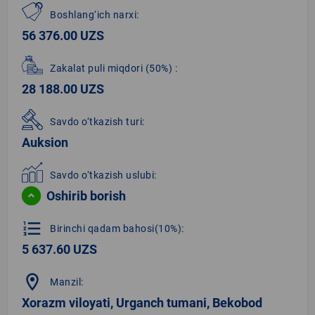
Boshlang‘ich narxi:
56 376.00 UZS
Zakalat puli miqdori
(50%)
:
28 188.00 UZS
Savdo o‘tkazish turi:
Auksion
Savdo o‘tkazish uslubi:
Oshirib borish
format_list_numbered
Birinchi qadam bahosi(10%):
5 637.60 UZS
location_on
Manzil:
Xorazm viloyati, Urganch tumani, Bekobod