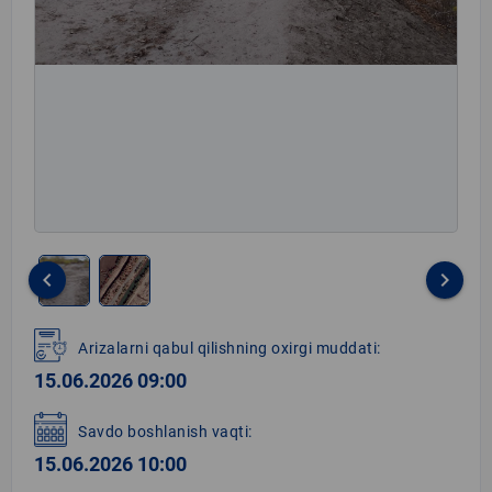
keyboard_arrow_left
keyboard_arrow_right
Item
1
Arizalarni qabul qilishning oxirgi muddati:
of
15.06.2026 09:00
2
Savdo boshlanish vaqti:
15.06.2026 10:00