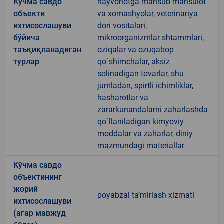
Кўчма савдо
hayvonotga mansub mahsulot
объекти
va xomashyolar, veterinariya
ихтисослашуви
dori vositalari,
бўйича
mikroorganizmlar shtammlari,
таъқиқланадиган
oziqalar va ozuqabop
турлар
qo`shimchalar, aksiz
solinadigan tovarlar, shu
jumladan, spirtli ichimliklar,
hasharotlar va
zararkunandalarni zaharlashda
qo`llaniladigan kimyoviy
moddalar va zaharlar, diniy
mazmundagi materiallar
Кўчма савдо
объектининг
жорий
poyabzal taʼmirlash xizmati
ихтисослашуви
(агар мавжуд