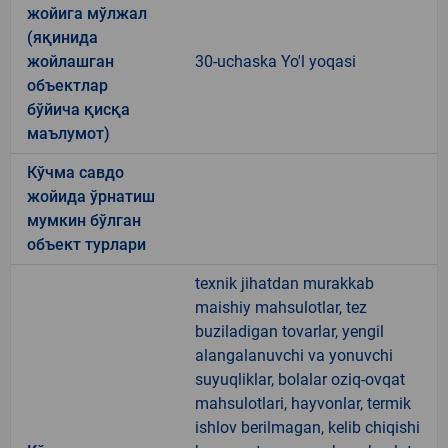
жойига мўлжал
(яқинида
жойлашган
30-uchaska Yo'l yoqasi
объектлар
бўйича қисқа
маълумот)
Кўчма савдо
жойида ўрнатиш
мумкин бўлган
объект турлари
texnik jihatdan murakkab
maishiy mahsulotlar, tez
buziladigan tovarlar, yengil
alangalanuvchi va yonuvchi
suyuqliklar, bolalar oziq-ovqat
mahsulotlari, hayvonlar, termik
ishlov berilmagan, kelib chiqishi