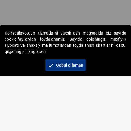
Copyright © 2017-2026. "Elektron onlayn-auksionlarni tashkil etish"
Ko`rsatilayotgan xizmatlarni yaxshilash maqsadida biz saytda
AJ. Barcha huquqlar himoyalangan
cookie-fayllardan foydalanamiz. Saytda qolishingiz, maxfiylik
siyosati va shaxsiy ma`lumotlardan foydalanish shartlarini qabul
qilganingizni anglatadi.
check
Qabul qilaman
+998 71 202-21-11
Veb-saytdagi axborot materiallaridan boshqa
shaxslar foydalanganda jamiyatning korporativ veb-
saytiga majburiy havolalar ko‘rsatilishi kerak