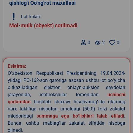
qishlog'i Qo'ng'rot maxallasi
priority_high
Lot holati:
Mol-mulk (obyekt) sotilmadi
0
remove_red_eye
2
0
Eslatma:
Oʻzbekiston Respublikasi Prezidentining 19.04.2024-
yildagi PQ-162-son qaroriga asosan ushbu lot boʻyicha
oʻtkaziladigan elektron onlayn-auksion savdolari
jarayonida, ishtirokchilar tomonidan
uchinchi
qadamdan
boshlab shaxsiy hisobvaragʻida ularning
narx taklifiga nisbatan amaldagi (50.0) foizi zakalat
miqdoridagi
summaga ega boʻlishlari talab etiladi
.
Bunda, ushbu mablagʻlar zakalat sifatida hisobga
olinadi.