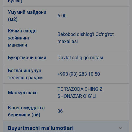
бўлса)
Умумий майдони
6.00
(м2)
Кўчма савдо
Bekobod qishlog'i Qo'ng'rot
жойининг
maxallasi
манзили
Буюртмачи номи
Davlat soliq qo`mitasi
Боғланиш учун
+998 (93) 283 10 50
телефон рақам
TO`RAZODA CHINGIZ
Масъул шахс
SHONAZAR O`G`LI
Қанча муддатга
36
берилиши (ой)
keyboard_arrow_down
Buyurtmachi ma’lumotlari