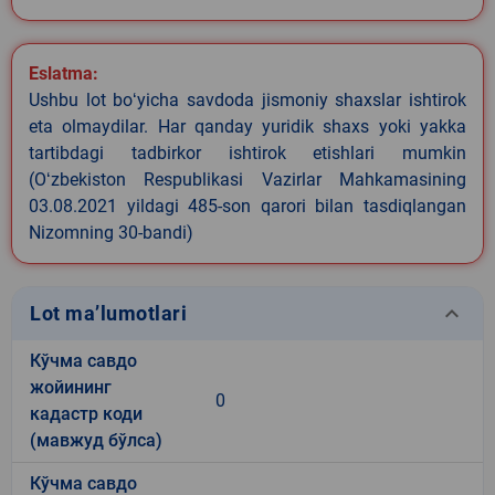
Eslatma:
Ushbu lot boʻyicha savdoda jismoniy shaxslar ishtirok
eta olmaydilar. Har qanday yuridik shaxs yoki yakka
tartibdagi tadbirkor ishtirok etishlari mumkin
(Oʻzbekiston Respublikasi Vazirlar Mahkamasining
03.08.2021 yildagi 485-son qarori bilan tasdiqlangan
Nizomning 30-bandi)
keyboard_arrow_down
Lot ma’lumotlari
Кўчма савдо
жойининг
0
кадастр коди
(мавжуд бўлса)
Кўчма савдо