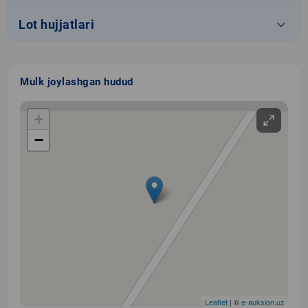
keyboard_arrow_down
Lot hujjatlari
Mulk joylashgan hudud
+
−
Leaflet
| ©
e-auksion.uz