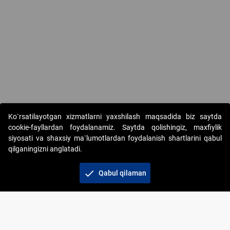
Ko`rsatilayotgan xizmatlarni yaxshilash maqsadida biz saytda
cookie-fayllardan foydalanamiz. Saytda qolishingiz, maxfiylik
siyosati va shaxsiy ma`lumotlardan foydalanish shartlarini qabul
qilganingizni anglatadi.
Copyright © 2017-2026. "Elektron onlayn-auksionlarni
tashkil etish" AJ. Barcha huquqlar himoyalangan
check
Qabul qilaman