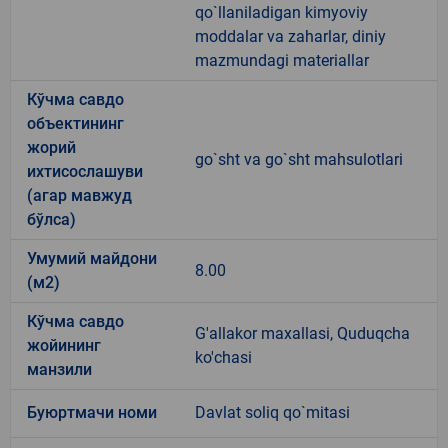
qo`llaniladigan kimyoviy
moddalar va zaharlar, diniy
mazmundagi materiallar
Кўчма савдо
объектининг
жорий
go`sht va go`sht mahsulotlari
ихтисослашуви
(агар мавжуд
бўлса)
Умумий майдони
8.00
(м2)
Кўчма савдо
G'allakor maxallasi, Quduqcha
жойининг
ko'chasi
манзили
Буюртмачи номи
Davlat soliq qo`mitasi