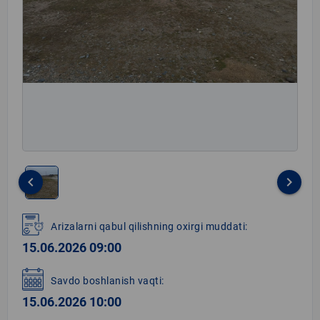
keyboard_arrow_left
keyboard_arrow_right
Item
1
Arizalarni qabul qilishning oxirgi muddati:
of
15.06.2026 09:00
1
Savdo boshlanish vaqti:
15.06.2026 10:00