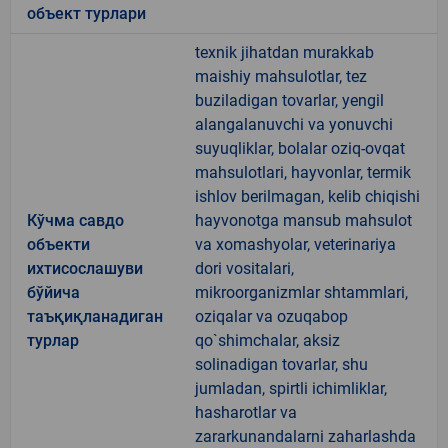
объект турлари
texnik jihatdan murakkab
maishiy mahsulotlar, tez
buziladigan tovarlar, yengil
alangalanuvchi va yonuvchi
suyuqliklar, bolalar oziq-ovqat
mahsulotlari, hayvonlar, termik
ishlov berilmagan, kelib chiqishi
Кўчма савдо
hayvonotga mansub mahsulot
объекти
va xomashyolar, veterinariya
ихтисослашуви
dori vositalari,
бўйича
mikroorganizmlar shtammlari,
таъқиқланадиган
oziqalar va ozuqabop
турлар
qo`shimchalar, aksiz
solinadigan tovarlar, shu
jumladan, spirtli ichimliklar,
hasharotlar va
zararkunandalarni zaharlashda