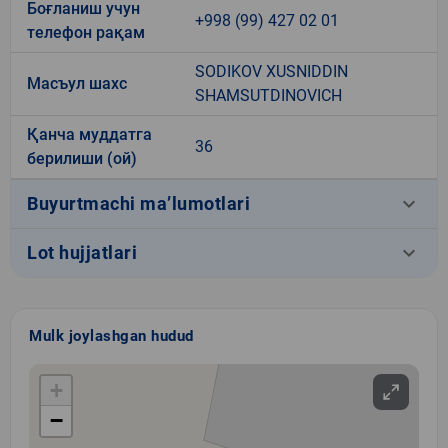
Боғланиш учун
+998 (99) 427 02 01
телефон рақам
SODIKOV XUSNIDDIN
Масъул шахс
SHAMSUTDINOVICH
Қанча муддатга
36
берилиши (ой)
keyboard_arrow_down
Buyurtmachi ma’lumotlari
keyboard_arrow_down
Lot hujjatlari
Mulk joylashgan hudud
+
−