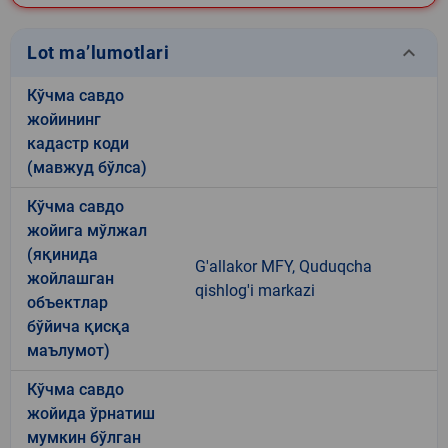
keyboard_arrow_down
Lot ma’lumotlari
Кўчма савдо
жойининг
кадастр коди
(мавжуд бўлса)
Кўчма савдо
жойига мўлжал
(яқинида
G'allakor MFY, Quduqcha
жойлашган
qishlog'i markazi
объектлар
бўйича қисқа
маълумот)
Кўчма савдо
жойида ўрнатиш
мумкин бўлган