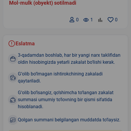
Mol-mulk (obyekt) sotilmadi
0
remove_red_eye
1
0
Eslatma
3-qadamdan boshlab, har bir yangi narx taklifidan
oldin hisobingizda yetarli zakalat bo‘lishi kerak.
G‘olib bo‘lmagan ishtirokchining zakaladi
qaytariladi.
G‘olib bo‘lsangiz, qo‘shimcha to‘langan zakalat
summasi umumiy to‘lovning bir qismi sifatida
hisoblanadi.
Qolgan summani belgilangan muddatda to‘laysiz.