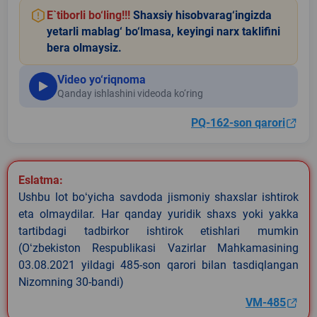
E`tiborli bo‘ling!!!
Shaxsiy hisobvarag‘ingizda
yetarli mablag‘ bo‘lmasa, keyingi narx taklifini
bera olmaysiz.
Video yo‘riqnoma
Qanday ishlashini videoda ko‘ring
PQ-162-son qarori
Eslatma:
Ushbu lot boʻyicha savdoda jismoniy shaxslar ishtirok
eta olmaydilar. Har qanday yuridik shaxs yoki yakka
tartibdagi tadbirkor ishtirok etishlari mumkin
(Oʻzbekiston Respublikasi Vazirlar Mahkamasining
03.08.2021 yildagi 485-son qarori bilan tasdiqlangan
Nizomning 30-bandi)
VM-485