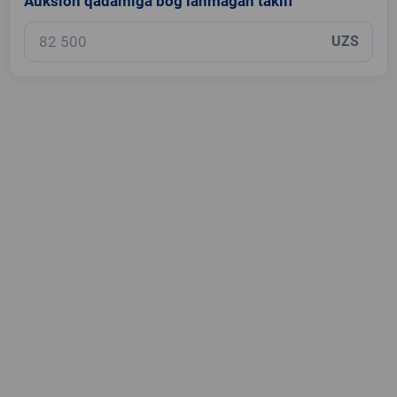
Auksion qadamiga bog‘lanmagan taklif
UZS