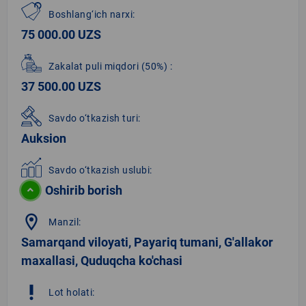
Boshlang‘ich narxi:
75 000.00 UZS
Zakalat puli miqdori
(50%)
:
37 500.00 UZS
Savdo o‘tkazish turi:
Auksion
Savdo o‘tkazish uslubi:
Oshirib borish
location_on
Manzil:
Samarqand viloyati, Payariq tumani, G'allakor
maxallasi, Quduqcha ko'chasi
priority_high
Lot holati: