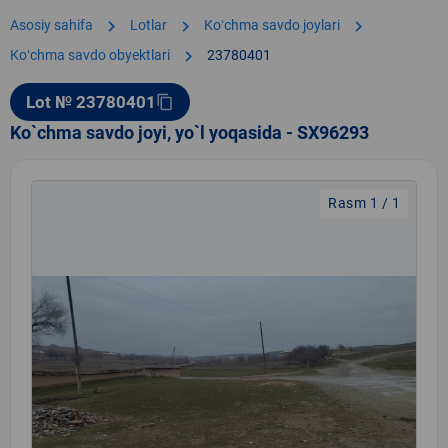
chevron_right
chevron_right
chevron_right
Asosiy sahifa
Lotlar
Koʻchma savdo joylari
chevron_right
Koʻchma savdo obyektlari
23780401
Lot № 23780401
content_copy
Ko`chma savdo joyi, yo`l yoqasida - SX96293
Rasm 1 / 1