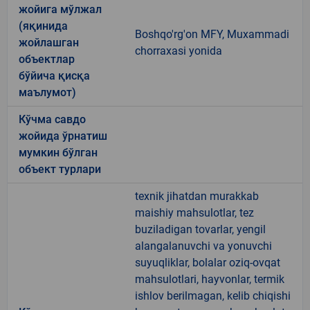
жойига мўлжал
(яқинида
Boshqo'rg'on MFY, Muxammadi
жойлашган
chorraxasi yonida
объектлар
бўйича қисқа
маълумот)
Кўчма савдо
жойида ўрнатиш
мумкин бўлган
объект турлари
texnik jihatdan murakkab
maishiy mahsulotlar, tez
buziladigan tovarlar, yengil
alangalanuvchi va yonuvchi
suyuqliklar, bolalar oziq-ovqat
mahsulotlari, hayvonlar, termik
ishlov berilmagan, kelib chiqishi