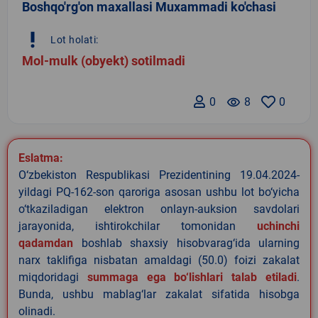
Boshqo'rg'on maxallasi Muxammadi ko'chasi
priority_high
Lot holati:
Mol-mulk (obyekt) sotilmadi
0
remove_red_eye
8
0
Eslatma:
O‘zbekiston Respublikasi Prezidentining 19.04.2024-
yildagi PQ-162-son qaroriga asosan ushbu lot bo‘yicha
o‘tkaziladigan elektron onlayn-auksion savdolari
jarayonida, ishtirokchilar tomonidan
uchinchi
qadamdan
boshlab shaxsiy hisobvarag‘ida ularning
narx taklifiga nisbatan amaldagi (50.0) foizi zakalat
miqdoridagi
summaga ega bo‘lishlari talab etiladi
.
Bunda, ushbu mablag‘lar zakalat sifatida hisobga
olinadi.