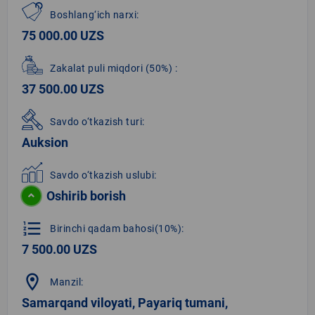
Boshlang‘ich narxi:
75 000.00 UZS
Zakalat puli miqdori
(50%)
:
37 500.00 UZS
Savdo o‘tkazish turi:
Auksion
Savdo o‘tkazish uslubi:
Oshirib borish
format_list_numbered
Birinchi qadam bahosi(10%):
7 500.00 UZS
location_on
Manzil:
Samarqand viloyati, Payariq tumani,