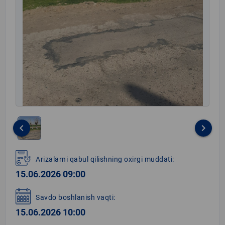
keyboard_arrow_left
keyboard_arrow_right
Item
1
Arizalarni qabul qilishning oxirgi muddati:
of
15.06.2026 09:00
1
Savdo boshlanish vaqti:
15.06.2026 10:00