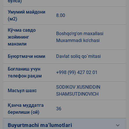
бўлса)
Умумий майдони
8.00
(м2)
Кўчма савдо
Boshqo'rg'on maxallasi
жойининг
Muxammadi ko'chasi
манзили
Буюртмачи номи
Davlat soliq qo`mitasi
Боғланиш учун
+998 (99) 427 02 01
телефон рақам
SODIKOV XUSNIDDIN
Масъул шахс
SHAMSUTDINOVICH
Қанча муддатга
36
берилиши (ой)
keyboard_arrow_down
Buyurtmachi ma’lumotlari