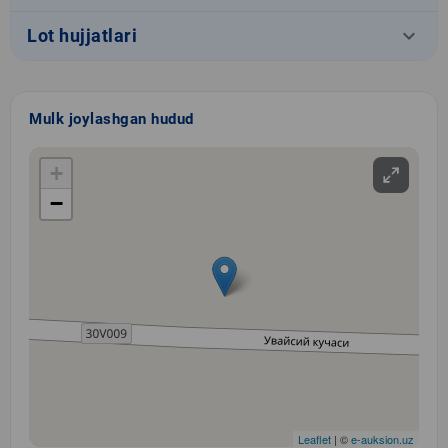
keyboard_arrow_down
Lot hujjatlari
Mulk joylashgan hudud
+
−
Leaflet
| ©
e-auksion.uz