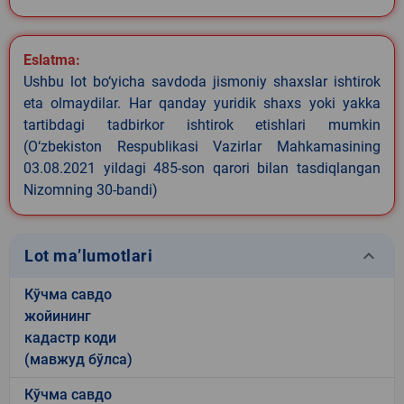
Eslatma:
Ushbu lot bo‘yicha savdoda jismoniy shaxslar ishtirok
eta olmaydilar. Har qanday yuridik shaxs yoki yakka
tartibdagi tadbirkor ishtirok etishlari mumkin
(O‘zbekiston Respublikasi Vazirlar Mahkamasining
03.08.2021 yildagi 485-son qarori bilan tasdiqlangan
Nizomning 30-bandi)
keyboard_arrow_down
Lot ma’lumotlari
Кўчма савдо
жойининг
кадастр коди
(мавжуд бўлса)
Кўчма савдо