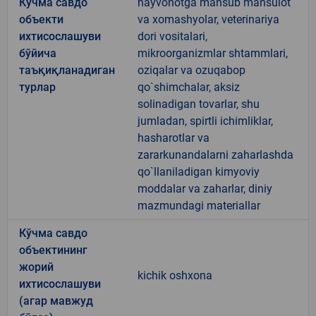
Кўчма савдо
hayvonotga mansub mahsulot
объекти
va xomashyolar, veterinariya
ихтисослашуви
dori vositalari,
бўйича
mikroorganizmlar shtammlari,
таъқиқланадиган
oziqalar va ozuqabop
турлар
qo`shimchalar, aksiz
solinadigan tovarlar, shu
jumladan, spirtli ichimliklar,
hasharotlar va
zararkunandalarni zaharlashda
qo`llaniladigan kimyoviy
moddalar va zaharlar, diniy
mazmundagi materiallar
Кўчма савдо
объектининг
жорий
kichik oshxona
ихтисослашуви
(агар мавжуд