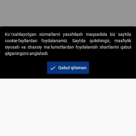
Copyright © 2017-2026. "Elektron onlayn-auksionlarni tashkil etish"
Ko`rsatilayotgan xizmatlarni yaxshilash maqsadida biz saytda
AJ. Barcha huquqlar himoyalangan
cookie-fayllardan foydalanamiz. Saytda qolishingiz, maxfiylik
siyosati va shaxsiy ma`lumotlardan foydalanish shartlarini qabul
qilganingizni anglatadi.
check
Qabul qilaman
+998 71 202-21-11
Veb-saytdagi axborot materiallaridan boshqa
shaxslar foydalanganda jamiyatning korporativ veb-
saytiga majburiy havolalar ko‘rsatilishi kerak