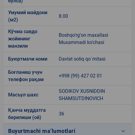
бўлса)
Умумий майдони
8.00
(м2)
Кўчма савдо
Boshqo'rg'on maxallasi
жойининг
Muxammadi ko'chasi
манзили
Буюртмачи номи
Davlat soliq qo`mitasi
Боғланиш учун
+998 (99) 427 02 01
телефон рақам
SODIKOV XUSNIDDIN
Масъул шахс
SHAMSUTDINOVICH
Қанча муддатга
36
берилиши (ой)
keyboard_arrow_down
Buyurtmachi ma’lumotlari