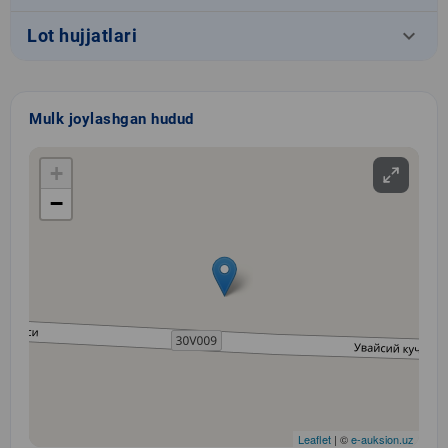
keyboard_arrow_down
Lot hujjatlari
Mulk joylashgan hudud
+
−
Leaflet
| ©
e-auksion.uz