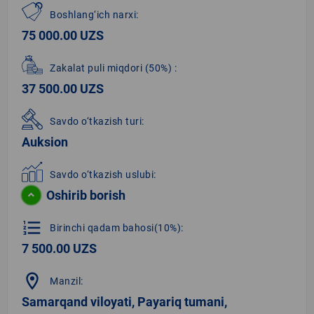
Boshlang‘ich narxi:
75 000.00 UZS
Zakalat puli miqdori
(50%)
:
37 500.00 UZS
Savdo o‘tkazish turi:
Auksion
Savdo o‘tkazish uslubi:
Oshirib borish
format_list_numbered
Birinchi qadam bahosi(10%):
7 500.00 UZS
location_on
Manzil:
Samarqand viloyati, Payariq tumani,