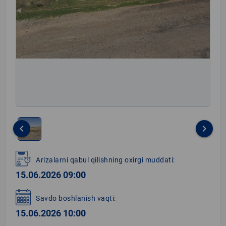
keyboard_arrow_left
keyboard_arrow_right
Item
1
Arizalarni qabul qilishning oxirgi muddati:
of
15.06.2026 09:00
1
Savdo boshlanish vaqti:
15.06.2026 10:00