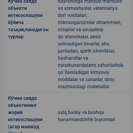
Кўчма савдо
hayvonotga mansub mahsulot
объекти
va xomashyolar, veterinariya
ихтисослашуви
dori vositalari,
бўйича
mikroorganizmlar shtammlari,
таъқиқланадиган
oziqalar va ozuqabop
турлар
qo`shimchalar, aksiz
solinadigan tovarlar, shu
jumladan, spirtli ichimliklar,
hasharotlar va
zararkunandalarni zaharlashda
qo`llaniladigan kimyoviy
moddalar va zaharlar, diniy
mazmundagi materiallar
Кўчма савдо
объектининг
жорий
xalq badiiy va boshqa
ихтисослашуви
hunarmandchilik buyumlari
(агар мавжуд