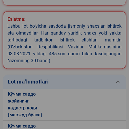
Eslatma:
Ushbu lot bo‘yicha savdoda jismoniy shaxslar ishtirok
eta olmaydilar. Har qanday yuridik shaxs yoki yakka
tartibdagi tadbirkor ishtirok etishlari mumkin
(O‘zbekiston Respublikasi Vazirlar Mahkamasining
03.08.2021 yildagi 485-son qarori bilan tasdiqlangan
Nizomning 30-bandi)
keyboard_arrow_down
Lot ma’lumotlari
Кўчма савдо
жойининг
кадастр коди
(мавжуд бўлса)
Кўчма савдо