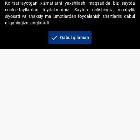
Ko`rsatilayotgan xizmatlarni yaxshilash maqsadida biz saytda
cookie-fayllardan foydalanamiz. Saytda qolishingiz, maxfiylik
siyosati va shaxsiy ma`lumotlardan foydalanish shartlarini qabul
qilganingizni anglatadi.
Copyright © 2017-2026. "Elektron onlayn-auksionlarni
tashkil etish" AJ. Barcha huquqlar himoyalangan
check
Qabul qilaman
To‘lov usullari
Bog‘lanish