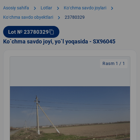
chevron_right
chevron_right
chevron_right
Asosiy sahifa
Lotlar
Koʻchma savdo joylari
chevron_right
Koʻchma savdo obyektlari
23780329
Lot № 23780329
content_copy
Ko`chma savdo joyi, yo`l yoqasida - SX96045
Rasm 1 / 1