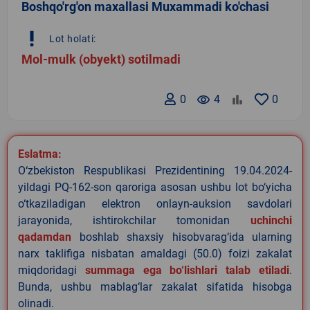
Boshqo'rg'on maxallasi Muxammadi ko'chasi
priority_high
Lot holati:
Mol-mulk (obyekt) sotilmadi
0
remove_red_eye
4
0
Eslatma:
O‘zbekiston Respublikasi Prezidentining 19.04.2024-
yildagi PQ-162-son qaroriga asosan ushbu lot bo‘yicha
o‘tkaziladigan elektron onlayn-auksion savdolari
jarayonida, ishtirokchilar tomonidan
uchinchi
qadamdan
boshlab shaxsiy hisobvarag‘ida ularning
narx taklifiga nisbatan amaldagi (50.0) foizi zakalat
miqdoridagi
summaga ega bo‘lishlari talab etiladi
.
Bunda, ushbu mablag‘lar zakalat sifatida hisobga
olinadi.