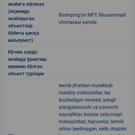
жойига мўлжал
(яқинида
Boshqo'rg'on MFY, Muxammadi
жойлашган
chorraxasi yonida
объектлар
бўйича қисқа
маълумот)
Кўчма савдо
жойида ўрнатиш
мумкин бўлган
объект турлари
texnik jihatdan murakkab
maishiy mahsulotlar, tez
buziladigan tovarlar, yengil
alangalanuvchi va yonuvchi
suyuqliklar, bolalar oziq-ovqat
mahsulotlari, hayvonlar, termik
ishlov berilmagan, kelib chiqishi