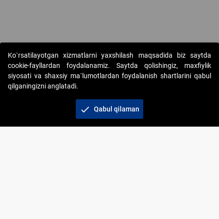
Copyright © 2017-2026. "Elektron onlayn-auksionlarni tashkil etish"
Ko`rsatilayotgan xizmatlarni yaxshilash maqsadida biz saytda
AJ. Barcha huquqlar himoyalangan
cookie-fayllardan foydalanamiz. Saytda qolishingiz, maxfiylik
siyosati va shaxsiy ma`lumotlardan foydalanish shartlarini qabul
qilganingizni anglatadi.
check
Qabul qilaman
+998 71 202-21-11
Veb-saytdagi axborot materiallaridan boshqa
shaxslar foydalanganda jamiyatning korporativ veb-
saytiga majburiy havolalar ko‘rsatilishi kerak