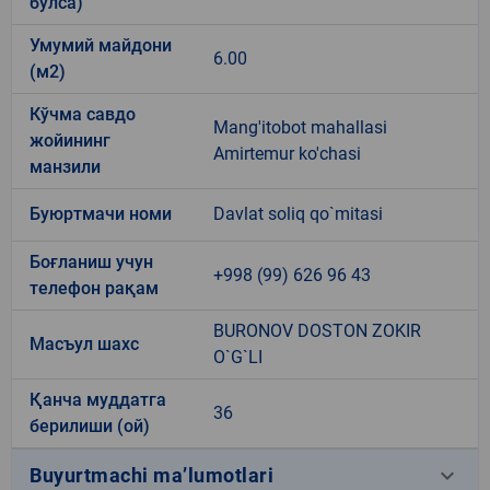
бўлса)
Умумий майдони
6.00
(м2)
Кўчма савдо
Mang'itobot mahallasi
жойининг
Amirtemur ko'chasi
манзили
Буюртмачи номи
Davlat soliq qo`mitasi
Боғланиш учун
+998 (99) 626 96 43
телефон рақам
BURONOV DOSTON ZOKIR
Масъул шахс
O`G`LI
Қанча муддатга
36
берилиши (ой)
keyboard_arrow_down
Buyurtmachi ma’lumotlari