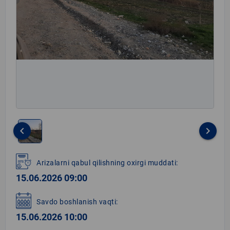
keyboard_arrow_left
keyboard_arrow_right
Item
1
Arizalarni qabul qilishning oxirgi muddati:
of
15.06.2026 09:00
1
Savdo boshlanish vaqti:
15.06.2026 10:00