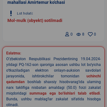
mahallasi Amirtemur ko'chasi
priority_high
Lot holati:
Mol-mulk (obyekt) sotilmadi
0
remove_red_eye
8
0
Eslatma:
O‘zbekiston Respublikasi Prezidentining 19.04.2024-
yildagi PQ-162-son qaroriga asosan ushbu lot bo‘yicha
o‘tkaziladigan elektron onlayn-auksion savdolari
jarayonida, ishtirokchilar tomonidan
uchinchi
qadamdan
boshlab shaxsiy hisobvarag‘ida ularning
narx taklifiga nisbatan amaldagi (50.0) foizi zakalat
miqdoridagi
summaga ega bo‘lishlari talab etiladi
.
Bunda, ushbu mablag‘lar zakalat sifatida hisobga
olinadi.