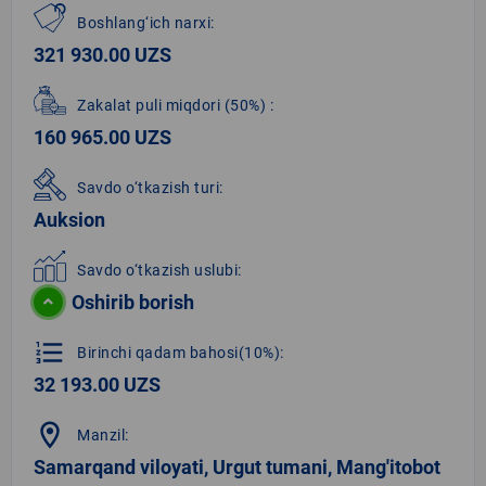
Boshlang‘ich narxi:
321 930.00 UZS
Zakalat puli miqdori
(50%)
:
160 965.00 UZS
Savdo o‘tkazish turi:
Auksion
Savdo o‘tkazish uslubi:
Oshirib borish
format_list_numbered
Birinchi qadam bahosi(10%):
32 193.00 UZS
location_on
Manzil:
Samarqand viloyati, Urgut tumani, Mang'itobot