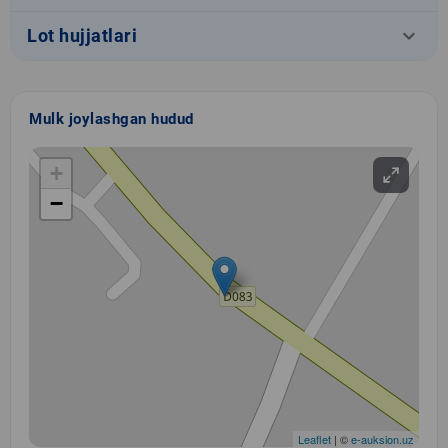
keyboard_arrow_down
Lot hujjatlari
Mulk joylashgan hudud
+
−
Leaflet
| ©
e-auksion.uz