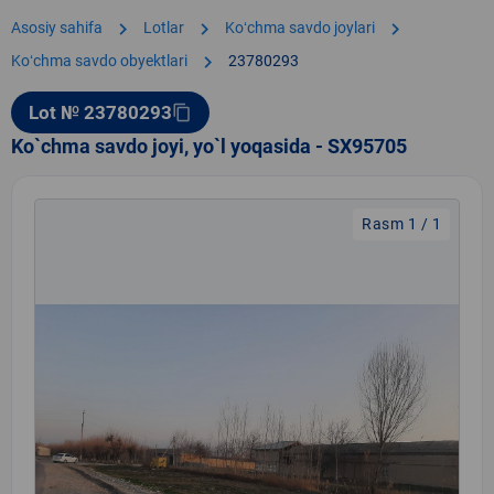
chevron_right
chevron_right
chevron_right
Asosiy sahifa
Lotlar
Koʻchma savdo joylari
chevron_right
Koʻchma savdo obyektlari
23780293
Lot № 23780293
content_copy
Ko`chma savdo joyi, yo`l yoqasida - SX95705
Rasm 1 / 1