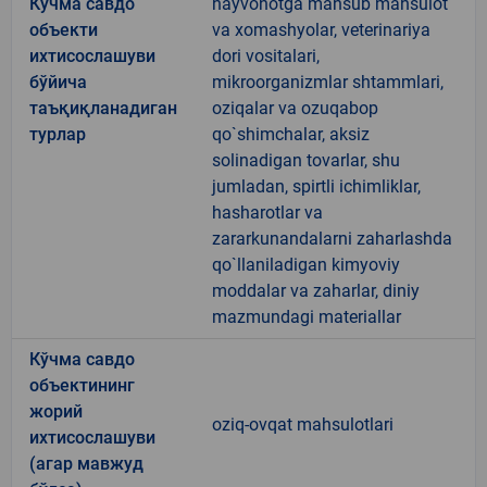
Кўчма савдо
hayvonotga mansub mahsulot
объекти
va xomashyolar, veterinariya
ихтисослашуви
dori vositalari,
бўйича
mikroorganizmlar shtammlari,
таъқиқланадиган
oziqalar va ozuqabop
турлар
qo`shimchalar, aksiz
solinadigan tovarlar, shu
jumladan, spirtli ichimliklar,
hasharotlar va
zararkunandalarni zaharlashda
qo`llaniladigan kimyoviy
moddalar va zaharlar, diniy
mazmundagi materiallar
Кўчма савдо
объектининг
жорий
oziq-ovqat mahsulotlari
ихтисослашуви
(агар мавжуд