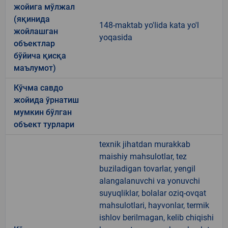
жойига мўлжал
(яқинида
148-maktab yo'lida kata yo'l
жойлашган
yoqasida
объектлар
бўйича қисқа
маълумот)
Кўчма савдо
жойида ўрнатиш
мумкин бўлган
объект турлари
texnik jihatdan murakkab
maishiy mahsulotlar, tez
buziladigan tovarlar, yengil
alangalanuvchi va yonuvchi
suyuqliklar, bolalar oziq-ovqat
mahsulotlari, hayvonlar, termik
ishlov berilmagan, kelib chiqishi