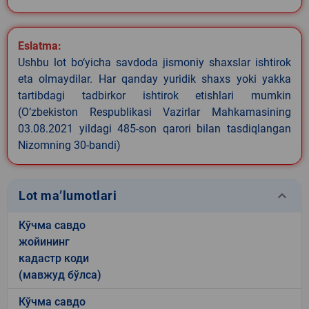
Eslatma:
Ushbu lot bo‘yicha savdoda jismoniy shaxslar ishtirok
eta olmaydilar. Har qanday yuridik shaxs yoki yakka
tartibdagi tadbirkor ishtirok etishlari mumkin
(O‘zbekiston Respublikasi Vazirlar Mahkamasining
03.08.2021 yildagi 485-son qarori bilan tasdiqlangan
Nizomning 30-bandi)
keyboard_arrow_down
Lot ma’lumotlari
Кўчма савдо
жойининг
кадастр коди
(мавжуд бўлса)
Кўчма савдо