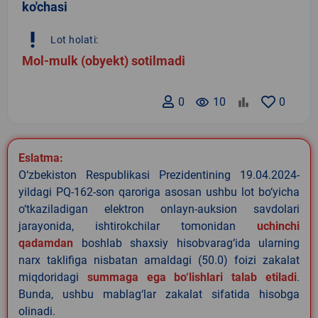
ko'chasi
priority_high
Lot holati:
Mol-mulk (obyekt) sotilmadi
0
remove_red_eye
10
0
Eslatma:
O‘zbekiston Respublikasi Prezidentining 19.04.2024-
yildagi PQ-162-son qaroriga asosan ushbu lot bo‘yicha
o‘tkaziladigan elektron onlayn-auksion savdolari
jarayonida, ishtirokchilar tomonidan
uchinchi
qadamdan
boshlab shaxsiy hisobvarag‘ida ularning
narx taklifiga nisbatan amaldagi (50.0) foizi zakalat
miqdoridagi
summaga ega bo‘lishlari talab etiladi
.
Bunda, ushbu mablag‘lar zakalat sifatida hisobga
olinadi.