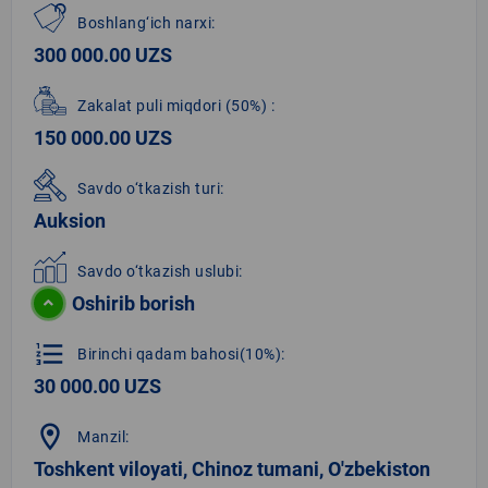
Boshlang‘ich narxi:
300 000.00 UZS
Zakalat puli miqdori
(50%)
:
150 000.00 UZS
Savdo o‘tkazish turi:
Auksion
Savdo o‘tkazish uslubi:
Oshirib borish
format_list_numbered
Birinchi qadam bahosi(10%):
30 000.00 UZS
location_on
Manzil:
Toshkent viloyati, Chinoz tumani, O'zbekiston