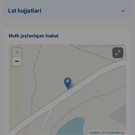
keyboard_arrow_down
Lot hujjatlari
Mulk joylashgan hudud
+
−
Leaflet
| ©
e-auksion.uz