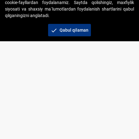
cookie-fayllardan foydalanamiz. Saytda qolishingiz, maxfiylik
siyosati va shaxsiy ma`lumotlardan foydalanish shartlarini qabul
qilganingizni anglatadi.
Copyright © 2017-2026. "Elektron onlayn-auksionlarni
tashkil etish" AJ. Barcha huquqlar himoyalangan
check
Qabul qilaman
To‘lov usullari
Bog‘lanish
+998 71 202-21-11