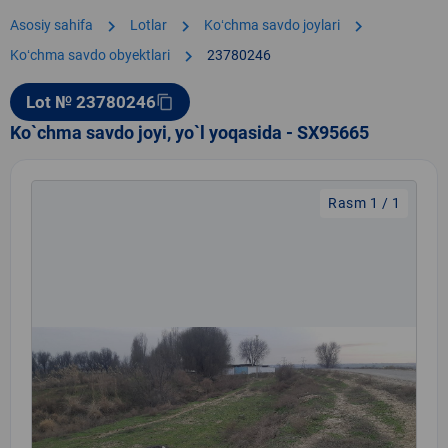
chevron_right
chevron_right
chevron_right
Asosiy sahifa
Lotlar
Koʻchma savdo joylari
chevron_right
Koʻchma savdo obyektlari
23780246
Lot № 23780246
content_copy
Ko`chma savdo joyi, yo`l yoqasida - SX95665
Rasm 1 / 1