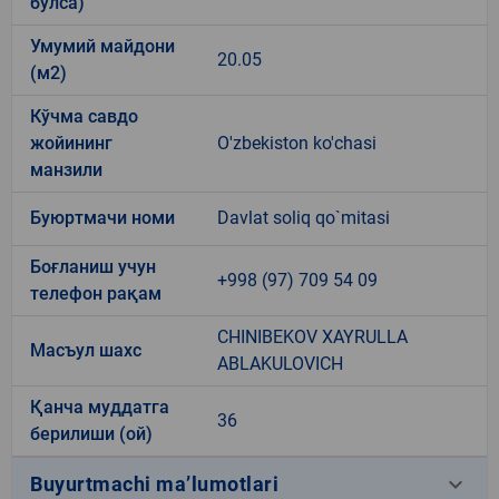
бўлса)
Умумий майдони
20.05
(м2)
Кўчма савдо
жойининг
O'zbekiston ko'chasi
манзили
Буюртмачи номи
Davlat soliq qo`mitasi
Боғланиш учун
+998 (97) 709 54 09
телефон рақам
CHINIBEKOV XAYRULLA
Масъул шахс
ABLAKULOVICH
Қанча муддатга
36
берилиши (ой)
keyboard_arrow_down
Buyurtmachi ma’lumotlari