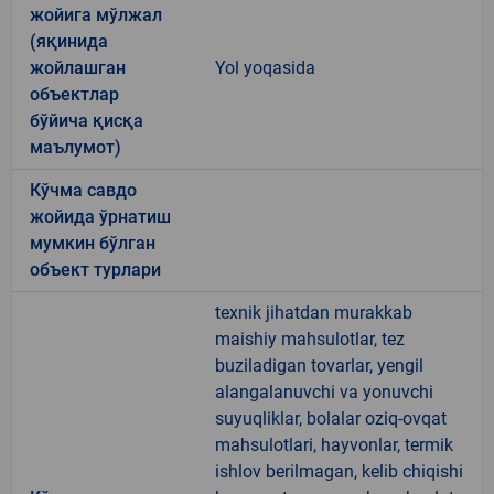
жойига мўлжал
(яқинида
жойлашган
Yol yoqasida
объектлар
бўйича қисқа
маълумот)
Кўчма савдо
жойида ўрнатиш
мумкин бўлган
объект турлари
texnik jihatdan murakkab
maishiy mahsulotlar, tez
buziladigan tovarlar, yengil
alangalanuvchi va yonuvchi
suyuqliklar, bolalar oziq-ovqat
mahsulotlari, hayvonlar, termik
ishlov berilmagan, kelib chiqishi