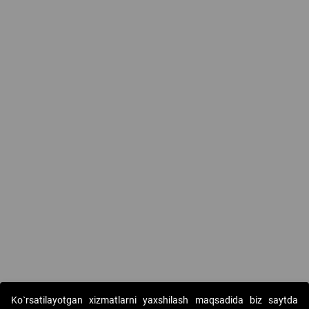
Ko`rsatilayotgan xizmatlarni yaxshilash maqsadida biz saytda