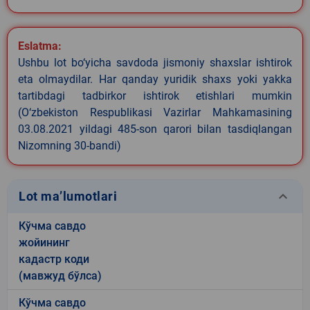
Eslatma:
Ushbu lot bo‘yicha savdoda jismoniy shaxslar ishtirok
eta olmaydilar. Har qanday yuridik shaxs yoki yakka
tartibdagi tadbirkor ishtirok etishlari mumkin
(O‘zbekiston Respublikasi Vazirlar Mahkamasining
03.08.2021 yildagi 485-son qarori bilan tasdiqlangan
Nizomning 30-bandi)
keyboard_arrow_down
Lot ma’lumotlari
Кўчма савдо
жойининг
кадастр коди
(мавжуд бўлса)
Кўчма савдо