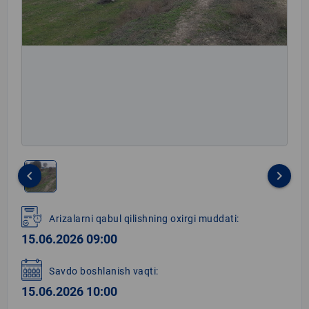
keyboard_arrow_left
keyboard_arrow_right
Item
1
Arizalarni qabul qilishning oxirgi muddati:
of
15.06.2026 09:00
1
Savdo boshlanish vaqti:
15.06.2026 10:00