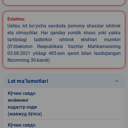
Eslatma:
Ushbu lot boʻyicha savdoda jismoniy shaxslar ishtirok
eta olmaydilar. Har qanday yuridik shaxs yoki yakka
tartibdagi tadbirkor ishtirok etishlari mumkin
(Oʻzbekiston Respublikasi Vazirlar Mahkamasining
03.08.2021 yildagi 485-son qarori bilan tasdiqlangan
Nizomning 30-bandi)
keyboard_arrow_down
Lot ma’lumotlari
Кўчма савдо
жойининг
кадастр коди
(мавжуд бўлса)
Кўчма савдо