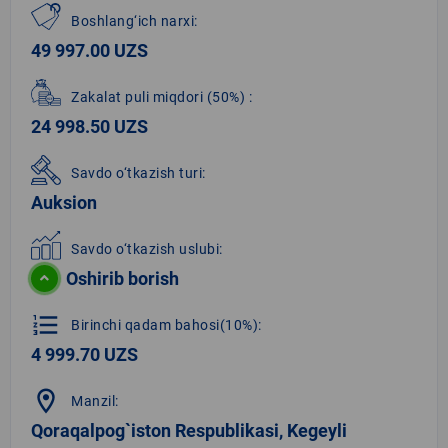
Boshlang‘ich narxi:
49 997.00 UZS
Zakalat puli miqdori
(50%)
:
24 998.50 UZS
Savdo o‘tkazish turi:
Auksion
Savdo o‘tkazish uslubi:
Oshirib borish
format_list_numbered
Birinchi qadam bahosi(10%):
4 999.70 UZS
location_on
Manzil:
Qoraqalpog`iston Respublikasi, Kegeyli