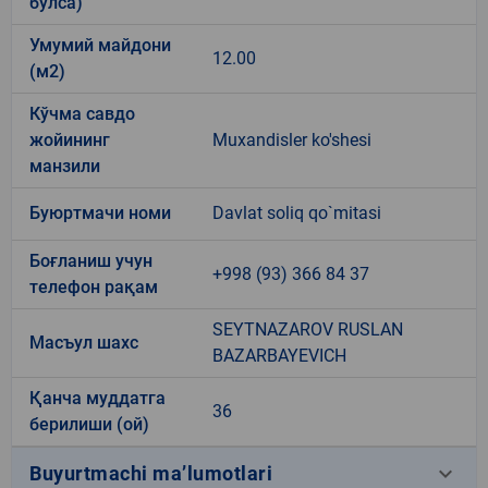
бўлса)
Умумий майдони
12.00
(м2)
Кўчма савдо
жойининг
Muxandisler ko'shesi
манзили
Буюртмачи номи
Davlat soliq qo`mitasi
Боғланиш учун
+998 (93) 366 84 37
телефон рақам
SEYTNAZAROV RUSLAN
Масъул шахс
BAZARBAYEVICH
Қанча муддатга
36
берилиши (ой)
keyboard_arrow_down
Buyurtmachi ma’lumotlari