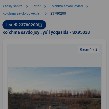
chevron_right
chevron_right
chevron_right
Asosiy sahifa
Lotlar
Koʻchma savdo joylari
chevron_right
Koʻchma savdo obyektlari
23780200
Lot № 23780200
content_copy
Ko`chma savdo joyi, yo`l yoqasida - SX95038
Rasm 1 / 2