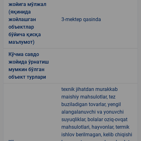
жойига мўлжал
(яқинида
жойлашган
3-mektep qasinda
объектлар
бўйича қисқа
маълумот)
Кўчма савдо
жойида ўрнатиш
мумкин бўлган
объект турлари
texnik jihatdan murakkab
maishiy mahsulotlar, tez
buziladigan tovarlar, yengil
alangalanuvchi va yonuvchi
suyuqliklar, bolalar oziq-ovqat
mahsulotlari, hayvonlar, termik
ishlov berilmagan, kelib chiqishi