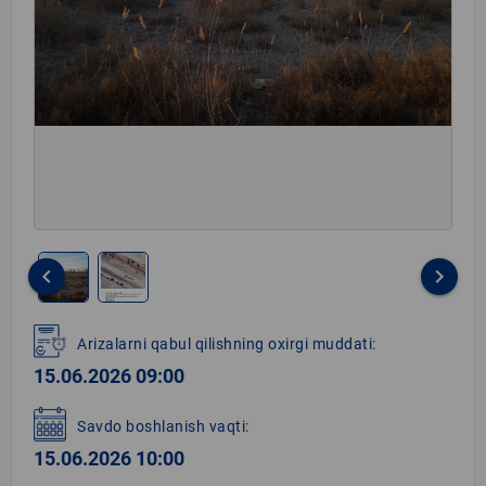
keyboard_arrow_left
keyboard_arrow_right
Item
1
Arizalarni qabul qilishning oxirgi muddati:
of
15.06.2026 09:00
2
Savdo boshlanish vaqti:
15.06.2026 10:00