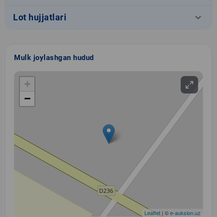
keyboard_arrow_down
Lot hujjatlari
Mulk joylashgan hudud
+
−
Leaflet
| ©
e-auksion.uz