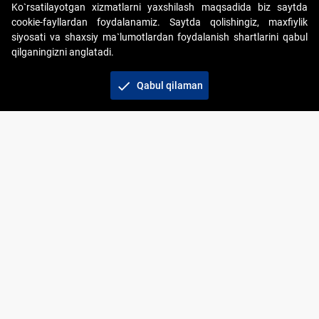
Ko`rsatilayotgan xizmatlarni yaxshilash maqsadida biz saytda
cookie-fayllardan foydalanamiz. Saytda qolishingiz, maxfiylik
siyosati va shaxsiy ma`lumotlardan foydalanish shartlarini qabul
qilganingizni anglatadi.
Copyright © 2017-2026. "Elektron onlayn-auksionlarni
tashkil etish" AJ. Barcha huquqlar himoyalangan
check
Qabul qilaman
To‘lov usullari
Bog‘lanish