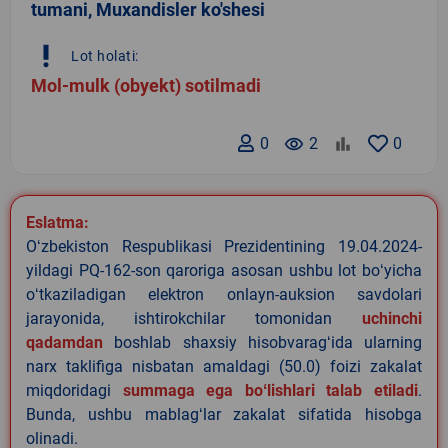
tumani, Muxandisler ko'shesi
priority_high
Lot holati:
Mol-mulk (obyekt) sotilmadi
0
remove_red_eye
2
0
Eslatma:
Oʻzbekiston Respublikasi Prezidentining 19.04.2024-
yildagi PQ-162-son qaroriga asosan ushbu lot boʻyicha
oʻtkaziladigan elektron onlayn-auksion savdolari
jarayonida, ishtirokchilar tomonidan
uchinchi
qadamdan
boshlab shaxsiy hisobvaragʻida ularning
narx taklifiga nisbatan amaldagi (50.0) foizi zakalat
miqdoridagi
summaga ega boʻlishlari talab etiladi
.
Bunda, ushbu mablagʻlar zakalat sifatida hisobga
olinadi.