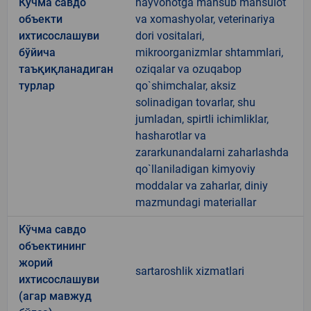
Кўчма савдо
hayvonotga mansub mahsulot
объекти
va xomashyolar, veterinariya
ихтисослашуви
dori vositalari,
бўйича
mikroorganizmlar shtammlari,
таъқиқланадиган
oziqalar va ozuqabop
турлар
qo`shimchalar, aksiz
solinadigan tovarlar, shu
jumladan, spirtli ichimliklar,
hasharotlar va
zararkunandalarni zaharlashda
qo`llaniladigan kimyoviy
moddalar va zaharlar, diniy
mazmundagi materiallar
Кўчма савдо
объектининг
жорий
sartaroshlik xizmatlari
ихтисослашуви
(агар мавжуд