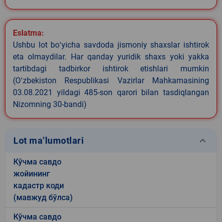
Eslatma:
Ushbu lot boʻyicha savdoda jismoniy shaxslar ishtirok
eta olmaydilar. Har qanday yuridik shaxs yoki yakka
tartibdagi tadbirkor ishtirok etishlari mumkin
(Oʻzbekiston Respublikasi Vazirlar Mahkamasining
03.08.2021 yildagi 485-son qarori bilan tasdiqlangan
Nizomning 30-bandi)
keyboard_arrow_down
Lot ma’lumotlari
Кўчма савдо
жойининг
кадастр коди
(мавжуд бўлса)
Кўчма савдо