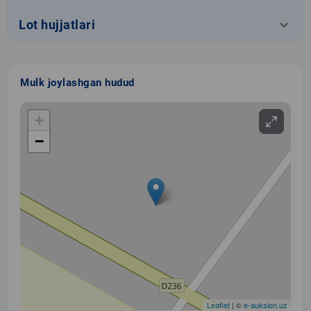
keyboard_arrow_down
Lot hujjatlari
Mulk joylashgan hudud
+
−
Leaflet
| ©
e-auksion.uz