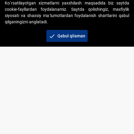
Ko`rsatilayotgan xizmatlarni yaxshilash maqsadida biz saytda
cookie-fayllardan foydalanamiz. Saytda qolishingiz, maxfiylik
siyosati va shaxsiy ma`lumotlardan foydalanish shartlarini qabul
qilganingizni anglatadi.
Copyright © 2017-2026. "Elektron onlayn-auksionlarni
tashkil etish" AJ. Barcha huquqlar himoyalangan
check
Qabul qilaman
To‘lov usullari
Bog‘lanish