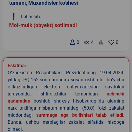
tumani, Muxandisler ko'shesi
priority_high
Lot holati:
Mol-mulk (obyekt) sotilmadi
0
remove_red_eye
4
0
Eslatma:
Oʻzbekiston Respublikasi Prezidentining 19.04.2024-
yildagi PQ-162-son qaroriga asosan ushbu lot boʻyicha
oʻtkaziladigan elektron onlayn-auksion savdolari
jarayonida, ishtirokchilar tomonidan
uchinchi
qadamdan
boshlab shaxsiy hisobvaragʻida ularning
narx taklifiga nisbatan amaldagi (50.0) foizi zakalat
miqdoridagi
summaga ega boʻlishlari talab etiladi
.
Bunda, ushbu mablagʻlar zakalat sifatida hisobga
olinadi.