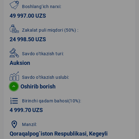
Boshlang‘ich narxi:
49 997.00 UZS
Zakalat puli miqdori
(50%)
:
24 998.50 UZS
Savdo o‘tkazish turi:
Auksion
Savdo o‘tkazish uslubi:
Oshirib borish
format_list_numbered
Birinchi qadam bahosi(10%):
4 999.70 UZS
location_on
Manzil:
Qoraqalpog`iston Respublikasi, Kegeyli