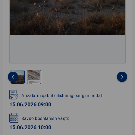
keyboard_arrow_left
keyboard_arrow_right
Item
1
Arizalarni qabul qilishning oxirgi muddati:
of
15.06.2026 09:00
2
Savdo boshlanish vaqti:
15.06.2026 10:00