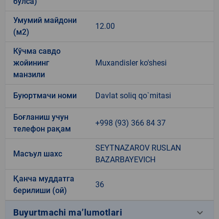
бўлса)
Умумий майдони
12.00
(м2)
Кўчма савдо
жойининг
Muxandisler ko'shesi
манзили
Буюртмачи номи
Davlat soliq qo`mitasi
Боғланиш учун
+998 (93) 366 84 37
телефон рақам
SEYTNAZAROV RUSLAN
Масъул шахс
BAZARBAYEVICH
Қанча муддатга
36
берилиши (ой)
keyboard_arrow_down
Buyurtmachi ma’lumotlari