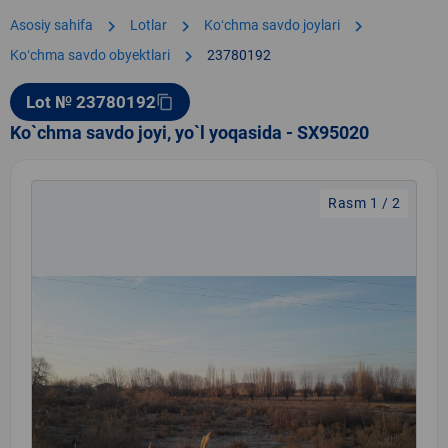
chevron_right
chevron_right
chevron_right
Asosiy sahifa
Lotlar
Koʻchma savdo joylari
chevron_right
Koʻchma savdo obyektlari
23780192
Lot № 23780192
content_copy
Ko`chma savdo joyi, yo`l yoqasida - SX95020
Rasm 1 / 2