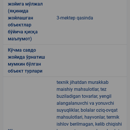
жойига мўлжал
(яқинида
жойлашган
3-mektep qasinda
объектлар
бўйича қисқа
маълумот)
Кўчма савдо
жойида ўрнатиш
мумкин бўлган
объект турлари
texnik jihatdan murakkab
maishiy mahsulotlar, tez
buziladigan tovarlar, yengil
alangalanuvchi va yonuvchi
suyuqliklar, bolalar oziq-ovqat
mahsulotlari, hayvonlar, termik
ishlov berilmagan, kelib chiqishi