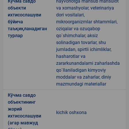
Кўчма савдо
hayvonotga mansub mahsulot
объекти
va xomashyolar, veterinariya
ихтисослашуви
dori vositalari,
бўйича
mikroorganizmlar shtammlari,
таъқиқланадиган
oziqalar va ozuqabop
турлар
qo`shimchalar, aksiz
solinadigan tovarlar, shu
jumladan, spirtli ichimliklar,
hasharotlar va
zararkunandalarni zaharlashda
qo`llaniladigan kimyoviy
moddalar va zaharlar, diniy
mazmundagi materiallar
Кўчма савдо
объектининг
жорий
kichik oshxona
ихтисослашуви
(агар мавжуд