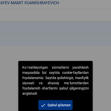
AYEV MAMIT KUANISHBAYEVICH
k
k
Ko`rsatilayotgan xizmatlarni yaxshilash
maqsadida biz saytda cookie-fayllardan
foydalanamiz. Saytda qolishingiz, maxfiylik
siyosati va shaxsiy ma`lumotlardan
foydalanish shartlarini qabul qilganingizni
anglatadi.
check
Qabul qilaman