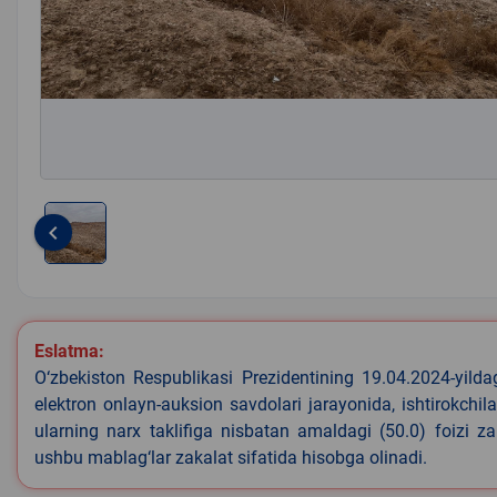
keyboard_arrow_left
Item
1
of
1
Eslatma:
O‘zbekiston Respublikasi Prezidentining 19.04.2024-yild
elektron onlayn-auksion savdolari jarayonida, ishtirokchi
ularning narx taklifiga nisbatan amaldagi (50.0) foizi z
ushbu mablag‘lar zakalat sifatida hisobga olinadi.