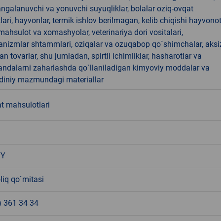
angalanuvchi va yonuvchi suyuqliklar, bolalar oziq-ovqat
ari, hayvonlar, termik ishlov berilmagan, kelib chiqishi hayvono
hsulot va xomashyolar, veterinariya dori vositalari,
anizmlar shtammlari, oziqalar va ozuqabop qo`shimchalar, aksi
an tovarlar, shu jumladan, spirtli ichimliklar, hasharotlar va
andalarni zaharlashda qo`llaniladigan kimyoviy moddalar va
 diniy mazmundagi materiallar
t mahsulotlari
FY
liq qo`mitasi
) 361 34 34