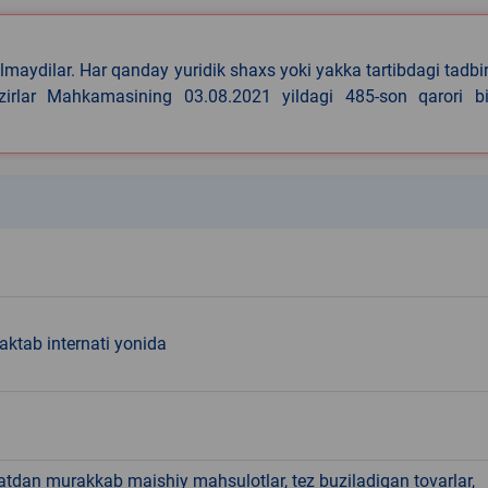
lmaydilar. Har qanday yuridik shaxs yoki yakka tartibdagi tadbi
azirlar Mahkamasining 03.08.2021 yildagi 485-son qarori bi
k
aktab internati yonida
hatdan murakkab maishiy mahsulotlar, tez buziladigan tovarlar,