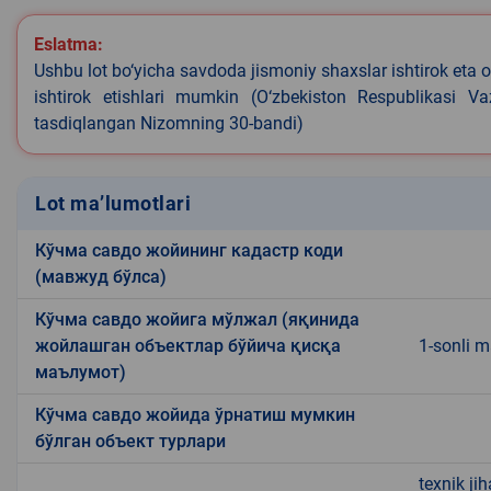
Eslatma:
Ushbu lot bo‘yicha savdoda jismoniy shaxslar ishtirok eta o
ishtirok etishlari mumkin (O‘zbekiston Respublikasi V
tasdiqlangan Nizomning 30-bandi)
Lot ma’lumotlari
Кўчма савдо жойининг кадастр коди
(мавжуд бўлса)
Кўчма савдо жойига мўлжал (яқинида
жойлашган объектлар бўйича қисқа
1-sonli m
маълумот)
Кўчма савдо жойида ўрнатиш мумкин
бўлган объект турлари
texnik ji