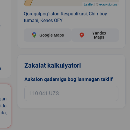
Leaflet
| ©
e-auksion.uz
Qoraqalpog`iston Respublikasi, Chimboy
tumani, Kenes OFY
,
Yandex
Google Maps
Maps
Zakalat kalkulyatori
0
Auksion qadamiga bog‘lanmagan taklif
igan
ida
nda,