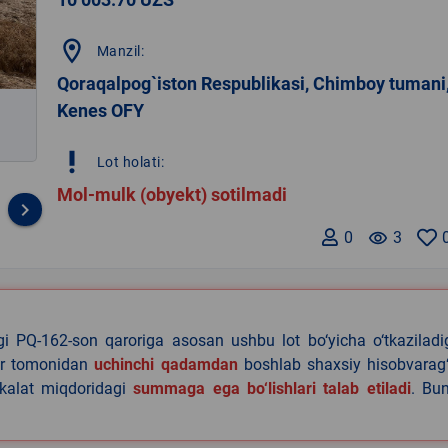
location_on
Manzil:
Qoraqalpog`iston Respublikasi, Chimboy tumani
Kenes OFY
priority_high
Lot holati:
Mol-mulk (obyekt) sotilmadi
keyboard_arrow_right
0
remove_red_eye
3
agi PQ-162-son qaroriga asosan ushbu lot bo‘yicha o‘tkazilad
lar tomonidan
uchinchi qadamdan
boshlab shaxsiy hisobvarag‘
akalat miqdoridagi
summaga ega bo‘lishlari talab etiladi
. Bu