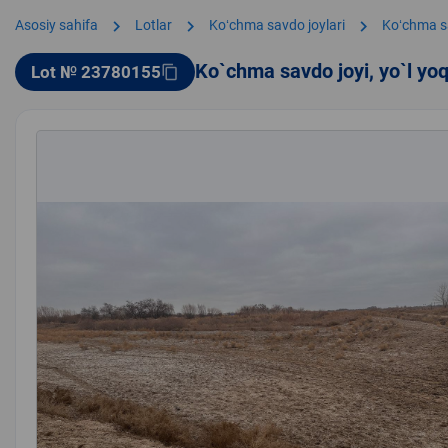
chevron_right
chevron_right
chevron_right
Asosiy sahifa
Lotlar
Koʻchma savdo joylari
Koʻchma s
Ko`chma savdo joyi, yo`l yo
Lot № 23780155
content_copy