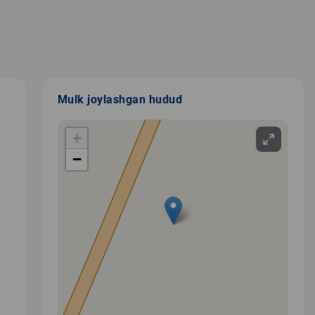
Mulk joylashgan hudud
+
−