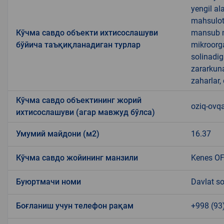
yengil al
mahsulotl
Кўчма савдо объекти ихтисослашуви
mansub ma
бўйича таъқиқланадиган турлар
mikroorg
solinadig
zararkun
zaharlar,
Кўчма савдо объектининг жорий
oziq-ovqa
ихтисослашуви (агар мавжуд бўлса)
Умумий майдони (м2)
16.37
Кўчма савдо жойининг манзили
Kenes O
Буюртмачи номи
Davlat so
Боғланиш учун телефон рақам
+998 (93