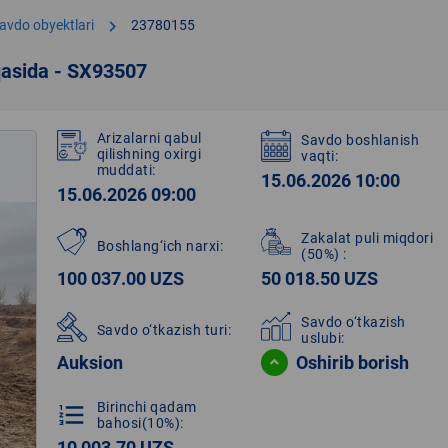
chevron_right
avdo obyektlari
23780155
qasida - SX93507
Arizalarni qabul
Savdo boshlanish
qilishning oxirgi
vaqti:
muddati:
15.06.2026 10:00
15.06.2026 09:00
Zakalat puli miqdori
Boshlang‘ich narxi:
(50%)
:
100 037.00 UZS
50 018.50 UZS
Savdo o‘tkazish
Savdo o‘tkazish turi:
uslubi:
Auksion
Oshirib borish
Birinchi qadam
format_list_numbered
bahosi(10%):
10 003.70 UZS