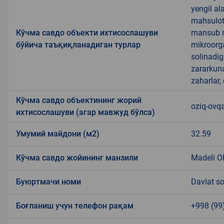
yengil al
mahsulotl
Кўчма савдо объекти ихтисослашуви
mansub ma
бўйича таъқиқланадиган турлар
mikroorg
solinadig
zararkun
zaharlar,
Кўчма савдо объектининг жорий
oziq-ovqa
ихтисослашуви (агар мавжуд бўлса)
Умумий майдони (м2)
32.59
Кўчма савдо жойининг манзили
Madeli O
Буюртмачи номи
Davlat so
Боғланиш учун телефон рақам
+998 (99