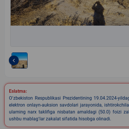
keyboard_arrow_left
Item
1
of
1
Eslatma:
Oʻzbekiston Respublikasi Prezidentining 19.04.2024-yild
elektron onlayn-auksion savdolari jarayonida, ishtirokchi
ularning narx taklifiga nisbatan amaldagi (50.0) foizi z
ushbu mablagʻlar zakalat sifatida hisobga olinadi.