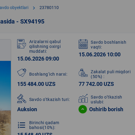
chevron_right
avdo obyektlari
23780110
qasida - SX94195
Arizalarni qabul
Savdo boshlanish
qilishning oxirgi
vaqti:
muddati:
15.06.2026 10:00
15.06.2026 09:00
Zakalat puli miqdori
Boshlang‘ich narxi:
(50%)
:
155 484.00 UZS
77 742.00 UZS
Savdo o‘tkazish
Savdo o‘tkazish turi:
uslubi:
Auksion
Oshirib borish
Birinchi qadam
format_list_numbered
bahosi(10%):
15 548.40 UZS