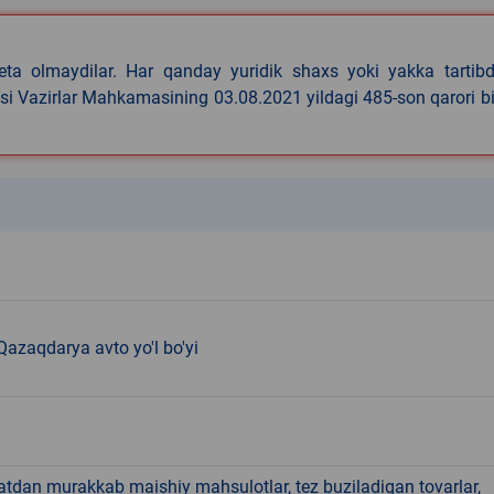
eta olmaydilar. Har qanday yuridik shaxs yoki yakka tartibd
asi Vazirlar Mahkamasining 03.08.2021 yildagi 485-son qarori b
k
Qazaqdarya avto yo'l bo'yi
hatdan murakkab maishiy mahsulotlar, tez buziladigan tovarlar,