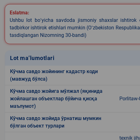
Eslatma:
Ushbu lot boʻyicha savdoda jismoniy shaxslar ishtirok 
tadbirkor ishtirok etishlari mumkin (Oʻzbekiston Respublik
tasdiqlangan Nizomning 30-bandi)
Lot ma’lumotlari
Кўчма савдо жойининг кадастр коди
(мавжуд бўлса)
Кўчма савдо жойига мўлжал (яқинида
жойлашган объектлар бўйича қисқа
Porlitaw-
маълумот)
Кўчма савдо жойида ўрнатиш мумкин
бўлган объект турлари
texnik ji