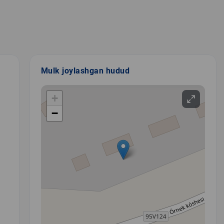
Mulk joylashgan hudud
+
−