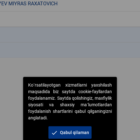
EV MIYRAS RAXATOVICH
k
k
Ko`rsatilayotgan xizmatlarni yaxshilash
maqsadida biz saytda cookie-fayllardan
foydalanamiz. Saytda qolishingiz, maxfiylik
siyosati va shaxsiy ma`lumotlardan
foydalanish shartlarini qabul qilganingizni
anglatadi.
check
Qabul qilaman