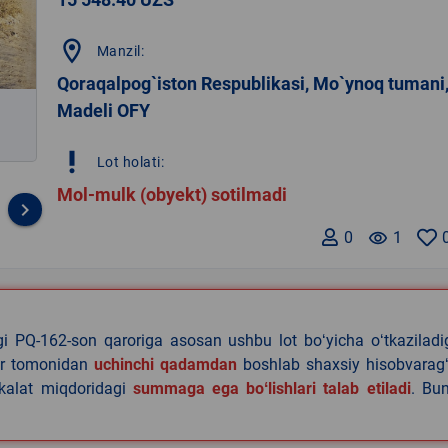
location_on
Manzil:
Qoraqalpog`iston Respublikasi, Mo`ynoq tumani
Madeli OFY
priority_high
Lot holati:
Mol-mulk (obyekt) sotilmadi
keyboard_arrow_right
0
remove_red_eye
1
agi PQ-162-son qaroriga asosan ushbu lot boʻyicha oʻtkazilad
lar tomonidan
uchinchi qadamdan
boshlab shaxsiy hisobvaragʻ
akalat miqdoridagi
summaga ega boʻlishlari talab etiladi
. Bu