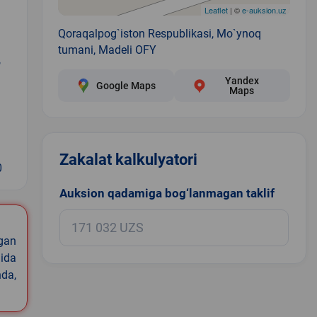
Leaflet
| ©
e-auksion.uz
Qoraqalpog`iston Respublikasi, Mo`ynoq
tumani, Madeli OFY
,
Yandex
Google Maps
Maps
Zakalat kalkulyatori
0
Auksion qadamiga bog‘lanmagan taklif
igan
ida
nda,