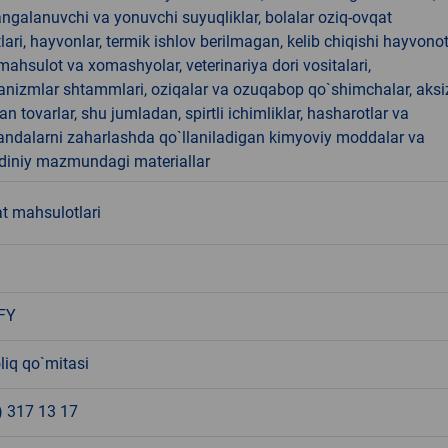
angalanuvchi va yonuvchi suyuqliklar, bolalar oziq-ovqat
ari, hayvonlar, termik ishlov berilmagan, kelib chiqishi hayvono
hsulot va xomashyolar, veterinariya dori vositalari,
anizmlar shtammlari, oziqalar va ozuqabop qo`shimchalar, aksi
an tovarlar, shu jumladan, spirtli ichimliklar, hasharotlar va
andalarni zaharlashda qo`llaniladigan kimyoviy moddalar va
 diniy mazmundagi materiallar
t mahsulotlari
FY
liq qo`mitasi
) 317 13 17