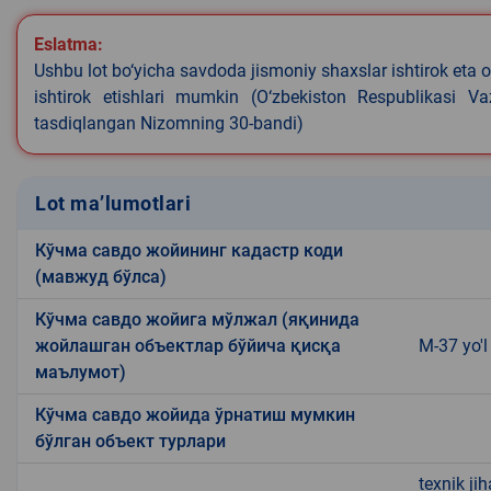
Eslatma:
Ushbu lot bo‘yicha savdoda jismoniy shaxslar ishtirok eta o
ishtirok etishlari mumkin (O‘zbekiston Respublikasi V
tasdiqlangan Nizomning 30-bandi)
Lot ma’lumotlari
Кўчма савдо жойининг кадастр коди
(мавжуд бўлса)
Кўчма савдо жойига мўлжал (яқинида
жойлашган объектлар бўйича қисқа
M-37 yo'l
маълумот)
Кўчма савдо жойида ўрнатиш мумкин
бўлган объект турлари
texnik ji