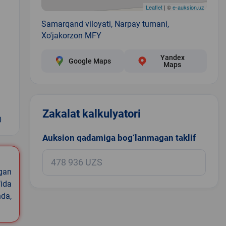
Leaflet
| ©
e-auksion.uz
Samarqand viloyati, Narpay tumani,
Xo'jakorzon MFY
Yandex
Google Maps
Maps
Zakalat kalkulyatori
0
Auksion qadamiga bog‘lanmagan taklif
igan
ida
nda,