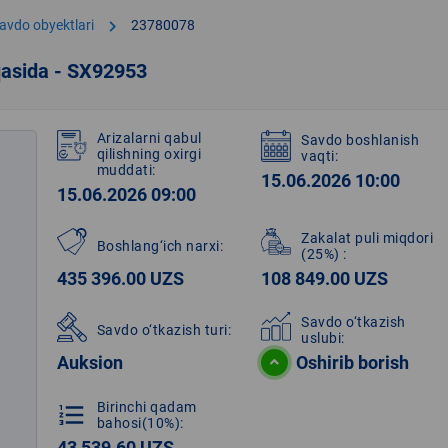
chevron_right
avdo obyektlari
23780078
qasida - SX92953
Arizalarni qabul
Savdo boshlanish
qilishning oxirgi
vaqti:
muddati:
15.06.2026 10:00
15.06.2026 09:00
Zakalat puli miqdori
Boshlang‘ich narxi:
(25%)
:
435 396.00 UZS
108 849.00 UZS
Savdo o‘tkazish
Savdo o‘tkazish turi:
uslubi:
Auksion
Oshirib borish
Birinchi qadam
format_list_numbered
bahosi(10%):
43 539.60 UZS