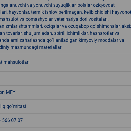
angalanuvchi va yonuvchi suyuqliklar, bolalar oziq-ovqat
ari, hayvonlar, termik ishlov berilmagan, kelib chiqishi hayvono
hsulot va xomashyolar, veterinariya dori vositalari,
anizmlar shtammlari, oziqalar va ozuqabop qo`shimchalar, aksi
an tovarlar, shu jumladan, spirtli ichimliklar, hasharotlar va
andalarni zaharlashda qo`llaniladigan kimyoviy moddalar va
 diniy mazmundagi materiallar
t mahsulotlari
zon MFY
liq qo`mitasi
) 566 07 07