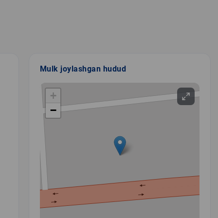
Mulk joylashgan hudud
+
−