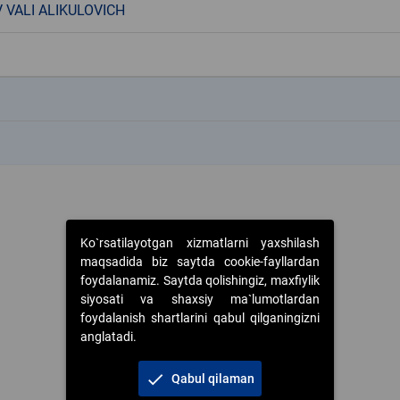
 VALI ALIKULOVICH
k
k
Ko`rsatilayotgan xizmatlarni yaxshilash
maqsadida biz saytda cookie-fayllardan
foydalanamiz. Saytda qolishingiz, maxfiylik
siyosati va shaxsiy ma`lumotlardan
foydalanish shartlarini qabul qilganingizni
anglatadi.
check
Qabul qilaman