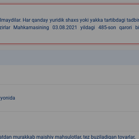
lmaydilar. Har qanday yuridik shaxs yoki yakka tartibdagi tadbi
azirlar Mahkamasining 03.08.2021 yildagi 485-son qarori bi
k
 yonida
hatdan murakkab maishiy mahsulotlar, tez buziladigan tovarlar,