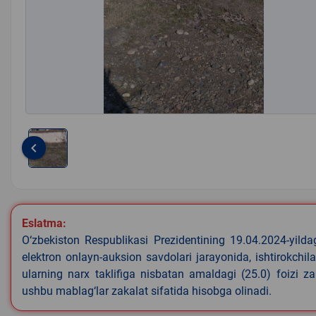
keyboard_arrow_left
Item
1
of
1
Eslatma:
O‘zbekiston Respublikasi Prezidentining 19.04.2024-yild
elektron onlayn-auksion savdolari jarayonida, ishtirokchi
ularning narx taklifiga nisbatan amaldagi (25.0) foizi z
ushbu mablag‘lar zakalat sifatida hisobga olinadi.