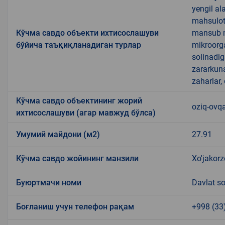
yengil al
mahsulotl
Кўчма савдо объекти ихтисослашуви
mansub ma
бўйича таъқиқланадиган турлар
mikroorg
solinadig
zararkun
zaharlar,
Кўчма савдо объектининг жорий
oziq-ovqa
ихтисослашуви (агар мавжуд бўлса)
Умумий майдони (м2)
27.91
Кўчма савдо жойининг манзили
Xo'jakor
Буюртмачи номи
Davlat so
Боғланиш учун телефон рақам
+998 (33