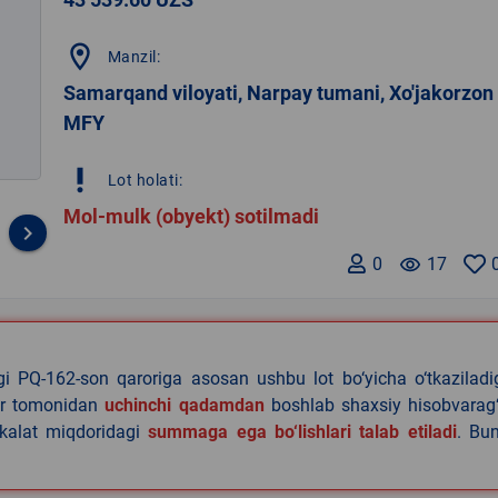
location_on
Manzil:
Samarqand viloyati, Narpay tumani, Xo'jakorzon
MFY
priority_high
Lot holati:
Mol-mulk (obyekt) sotilmadi
keyboard_arrow_right
0
remove_red_eye
17
agi PQ-162-son qaroriga asosan ushbu lot bo‘yicha o‘tkazilad
lar tomonidan
uchinchi qadamdan
boshlab shaxsiy hisobvarag‘
akalat miqdoridagi
summaga ega bo‘lishlari talab etiladi
. Bu