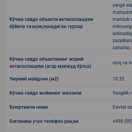
yengil al
mahsulotl
Кўчма савдо объекти ихтисослашуви
mansub ma
бўйича таъқиқланадиган турлар
mikroorg
solinadig
zararkun
zaharlar,
Кўчма савдо объектининг жорий
oziq va 
ихтисослашуви (агар мавжуд бўлса)
Умумий майдони (м2)
10.32
Кўчма савдо жойининг манзили
Yangilik 
Буюртмачи номи
Davlat so
Боғланиш учун телефон рақам
+998 (90