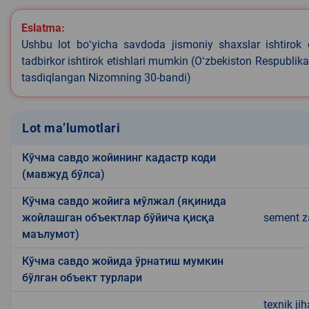
Eslatma:
Ushbu lot boʻyicha savdoda jismoniy shaxslar ishtirok 
tadbirkor ishtirok etishlari mumkin (Oʻzbekiston Respublik
tasdiqlangan Nizomning 30-bandi)
Lot ma’lumotlari
Кўчма савдо жойининг кадастр коди
(мавжуд бўлса)
Кўчма савдо жойига мўлжал (яқинида
жойлашган объектлар бўйича қисқа
sement z
маълумот)
Кўчма савдо жойида ўрнатиш мумкин
бўлган объект турлари
texnik ji