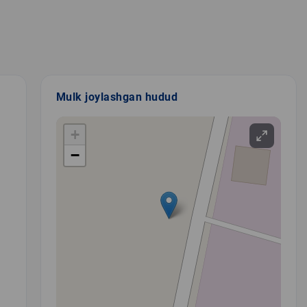
Mulk joylashgan hudud
+
−