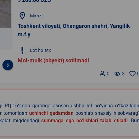
location_on
Manzil:
Toshkent viloyati, Ohangaron shahri, Yangilik
m.f.y
priority_high
Lot holati:
Mol-mulk (obyekt) sotilmadi
keyboard_arrow_right
0
remove_red_eye
3
agi PQ-162-son qaroriga asosan ushbu lot boʻyicha oʻtkazilad
lar tomonidan
uchinchi qadamdan
boshlab shaxsiy hisobvaragʻ
akalat miqdoridagi
summaga ega boʻlishlari talab etiladi
. Bu