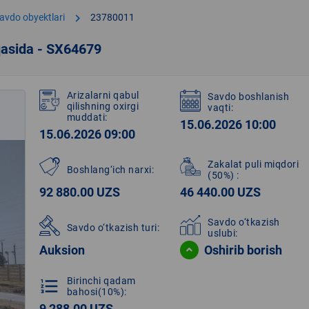
chevron_right
avdo obyektlari
23780011
qasida - SX64679
Arizalarni qabul
Savdo boshlanish
qilishning oxirgi
vaqti:
muddati:
15.06.2026 10:00
15.06.2026 09:00
Zakalat puli miqdori
Boshlang‘ich narxi:
(50%)
:
92 880.00 UZS
46 440.00 UZS
Savdo o‘tkazish
Savdo o‘tkazish turi:
uslubi:
Auksion
Oshirib borish
Birinchi qadam
format_list_numbered
bahosi(10%):
9 288.00 UZS