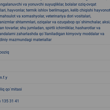
angalanuvchi va yonuvchi suyuqliklar, bolalar oziq-ovqat
ari, hayvonlar, termik ishlov berilmagan, kelib chiqishi hayvono
hsulot va xomashyolar, veterinariya dori vositalari,
anizmlar shtammlari, oziqalar va ozuqabop qo`shimchalar, aksi
an tovarlar, shu jumladan, spirtli ichimliklar, hasharotlar va
andalarni zaharlashda qo`llaniladigan kimyoviy moddalar va
 diniy mazmundagi materiallar
nooziq
m.f.y
liq qo`mitasi
) 135 31 41