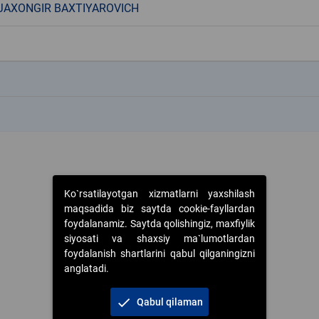
JAXONGIR BAXTIYAROVICH
k
k
Ko`rsatilayotgan xizmatlarni yaxshilash
maqsadida biz saytda cookie-fayllardan
foydalanamiz. Saytda qolishingiz, maxfiylik
siyosati va shaxsiy ma`lumotlardan
foydalanish shartlarini qabul qilganingizni
anglatadi.
check
Qabul qilaman