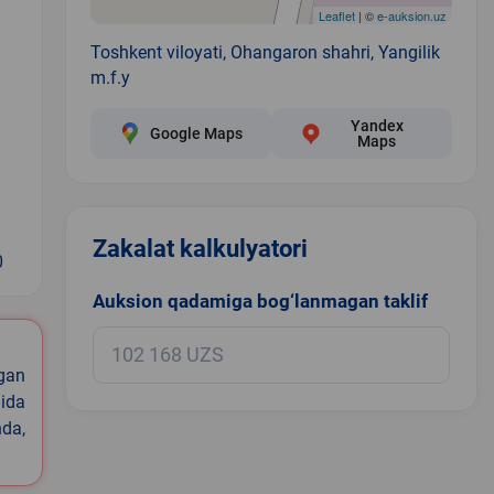
Leaflet
| ©
e-auksion.uz
Toshkent viloyati, Ohangaron shahri, Yangilik
m.f.y
Yandex
Google Maps
Maps
Zakalat kalkulyatori
0
Auksion qadamiga bog‘lanmagan taklif
igan
ida
nda,