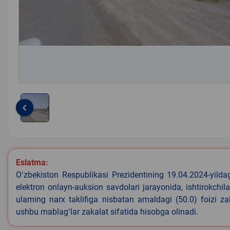
keyboard_arrow_left
Item
1
of
1
Eslatma:
Oʻzbekiston Respublikasi Prezidentining 19.04.2024-yild
elektron onlayn-auksion savdolari jarayonida, ishtirokchi
ularning narx taklifiga nisbatan amaldagi (50.0) foizi z
ushbu mablagʻlar zakalat sifatida hisobga olinadi.