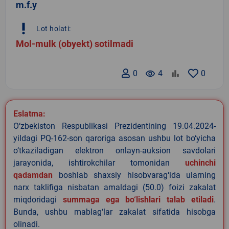
m.f.y
priority_high
Lot holati:
Mol-mulk (obyekt) sotilmadi
0
remove_red_eye
4
0
Eslatma:
O‘zbekiston Respublikasi Prezidentining 19.04.2024-
yildagi PQ-162-son qaroriga asosan ushbu lot bo‘yicha
o‘tkaziladigan elektron onlayn-auksion savdolari
jarayonida, ishtirokchilar tomonidan
uchinchi
qadamdan
boshlab shaxsiy hisobvarag‘ida ularning
narx taklifiga nisbatan amaldagi (50.0) foizi zakalat
miqdoridagi
summaga ega bo‘lishlari talab etiladi
.
Bunda, ushbu mablag‘lar zakalat sifatida hisobga
olinadi.