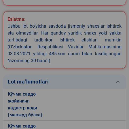
Eslatma:
Ushbu lot bo‘yicha savdoda jismoniy shaxslar ishtirok
eta olmaydilar. Har qanday yuridik shaxs yoki yakka
tartibdagi tadbirkor ishtirok etishlari mumkin
(O‘zbekiston Respublikasi Vazirlar Mahkamasining
03.08.2021 yildagi 485-son qarori bilan tasdiqlangan
Nizomning 30-bandi)
keyboard_arrow_down
Lot ma’lumotlari
Кўчма савдо
жойининг
кадастр коди
(мавжуд бўлса)
Кўчма савдо