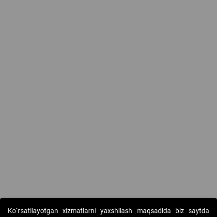
Ko`rsatilayotgan xizmatlarni yaxshilash maqsadida biz saytda