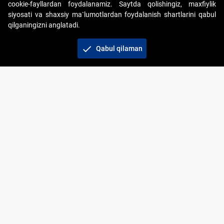
cookie-fayllardan foydalanamiz. Saytda qolishingiz, maxfiylik
siyosati va shaxsiy ma`lumotlardan foydalanish shartlarini qabul
qilganingizni anglatadi.
Copyright © 2017-2026. "Elektron onlayn-auksionlarni
tashkil etish" AJ. Barcha huquqlar himoyalangan
check
Qabul qilaman
To‘lov usullari
Bog‘lanish
+998 71 202-21-11