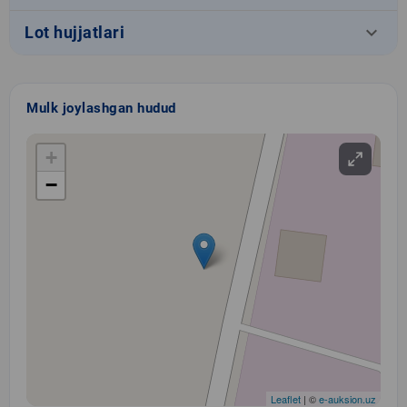
keyboard_arrow_down
Lot hujjatlari
Mulk joylashgan hudud
+
−
Leaflet
| ©
e-auksion.uz