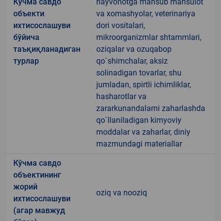
Кўчма савдо
hayvonotga mansub mahsulot
объекти
va xomashyolar, veterinariya
ихтисослашуви
dori vositalari,
бўйича
mikroorganizmlar shtammlari,
таъқиқланадиган
oziqalar va ozuqabop
турлар
qo`shimchalar, aksiz
solinadigan tovarlar, shu
jumladan, spirtli ichimliklar,
hasharotlar va
zararkunandalarni zaharlashda
qo`llaniladigan kimyoviy
moddalar va zaharlar, diniy
mazmundagi materiallar
Кўчма савдо
объектининг
жорий
oziq va nooziq
ихтисослашуви
(агар мавжуд