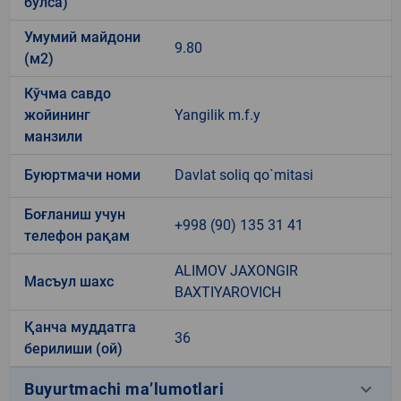
бўлса)
Умумий майдони
9.80
(м2)
Кўчма савдо
жойининг
Yangilik m.f.y
манзили
Буюртмачи номи
Davlat soliq qo`mitasi
Боғланиш учун
+998 (90) 135 31 41
телефон рақам
ALIMOV JAXONGIR
Масъул шахс
BAXTIYAROVICH
Қанча муддатга
36
берилиши (ой)
keyboard_arrow_down
Buyurtmachi ma’lumotlari