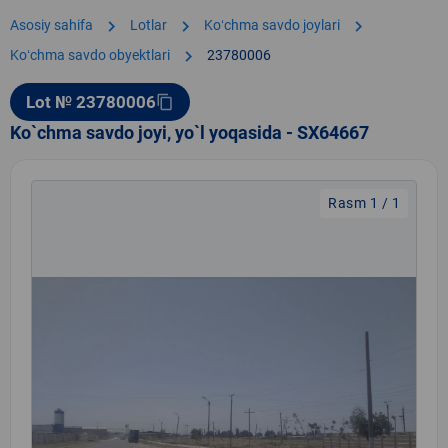
chevron_right
chevron_right
chevron_right
Asosiy sahifa
Lotlar
Koʻchma savdo joylari
chevron_right
Koʻchma savdo obyektlari
23780006
Lot № 23780006
content_copy
Ko`chma savdo joyi, yo`l yoqasida - SX64667
Rasm 1 / 1