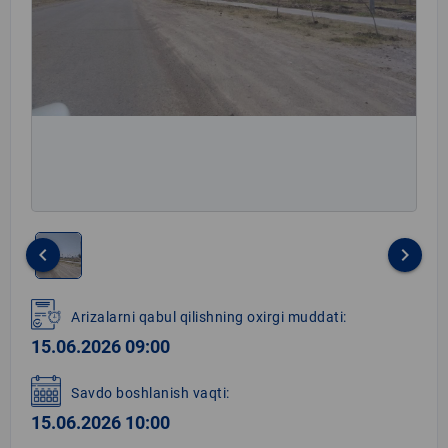
keyboard_arrow_left
keyboard_arrow_right
Item
1
Arizalarni qabul qilishning oxirgi muddati:
of
15.06.2026 09:00
1
Savdo boshlanish vaqti:
15.06.2026 10:00