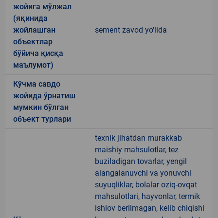
жойига мўлжал
(яқинида
жойлашган
sement zavod yo'lida
объектлар
бўйича қисқа
маълумот)
Кўчма савдо
жойида ўрнатиш
мумкин бўлган
объект турлари
texnik jihatdan murakkab
maishiy mahsulotlar, tez
buziladigan tovarlar, yengil
alangalanuvchi va yonuvchi
suyuqliklar, bolalar oziq-ovqat
mahsulotlari, hayvonlar, termik
ishlov berilmagan, kelib chiqishi