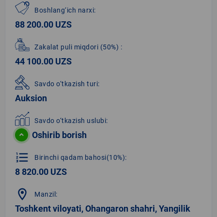
Boshlang‘ich narxi:
88 200.00 UZS
Zakalat puli miqdori
(50%)
:
44 100.00 UZS
Savdo o‘tkazish turi:
Auksion
Savdo o‘tkazish uslubi:
Oshirib borish
format_list_numbered
Birinchi qadam bahosi(10%):
8 820.00 UZS
location_on
Manzil:
Toshkent viloyati, Ohangaron shahri, Yangilik