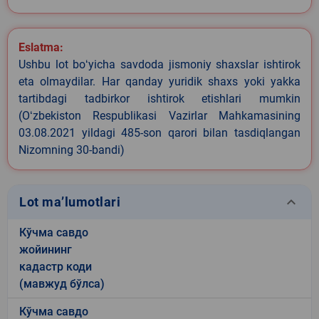
Eslatma:
Ushbu lot boʻyicha savdoda jismoniy shaxslar ishtirok
eta olmaydilar. Har qanday yuridik shaxs yoki yakka
tartibdagi tadbirkor ishtirok etishlari mumkin
(Oʻzbekiston Respublikasi Vazirlar Mahkamasining
03.08.2021 yildagi 485-son qarori bilan tasdiqlangan
Nizomning 30-bandi)
keyboard_arrow_down
Lot ma’lumotlari
Кўчма савдо
жойининг
кадастр коди
(мавжуд бўлса)
Кўчма савдо