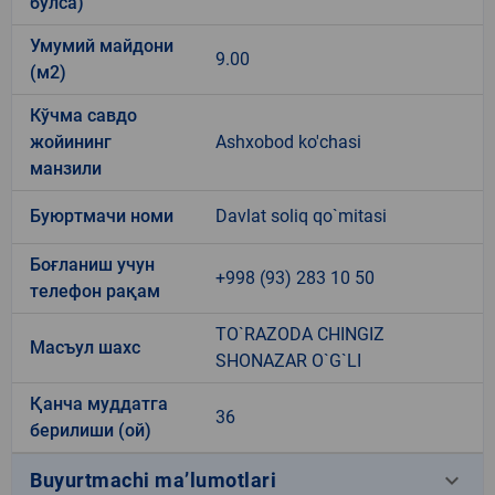
бўлса)
Умумий майдони
9.00
(м2)
Кўчма савдо
жойининг
Ashxobod ko'chasi
манзили
Буюртмачи номи
Davlat soliq qo`mitasi
Боғланиш учун
+998 (93) 283 10 50
телефон рақам
TO`RAZODA CHINGIZ
Масъул шахс
SHONAZAR O`G`LI
Қанча муддатга
36
берилиши (ой)
keyboard_arrow_down
Buyurtmachi ma’lumotlari