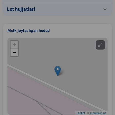
keyboard_arrow_down
Lot hujjatlari
Mulk joylashgan hudud
+
−
Leaflet
| ©
e-auksion.uz