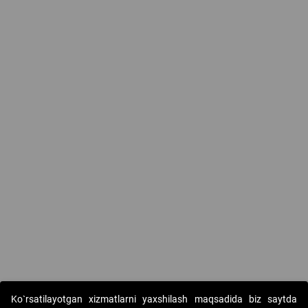
Ko`rsatilayotgan xizmatlarni yaxshilash maqsadida biz saytda