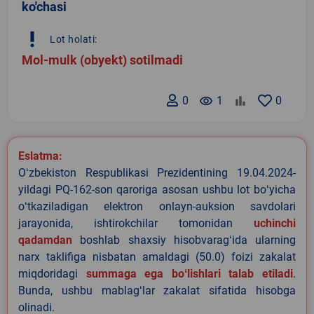
ko'chasi
priority_high
Lot holati:
Mol-mulk (obyekt) sotilmadi
0
remove_red_eye
1
0
Eslatma:
Oʻzbekiston Respublikasi Prezidentining 19.04.2024-
yildagi PQ-162-son qaroriga asosan ushbu lot boʻyicha
oʻtkaziladigan elektron onlayn-auksion savdolari
jarayonida, ishtirokchilar tomonidan
uchinchi
qadamdan
boshlab shaxsiy hisobvaragʻida ularning
narx taklifiga nisbatan amaldagi (50.0) foizi zakalat
miqdoridagi
summaga ega boʻlishlari talab etiladi
.
Bunda, ushbu mablagʻlar zakalat sifatida hisobga
olinadi.