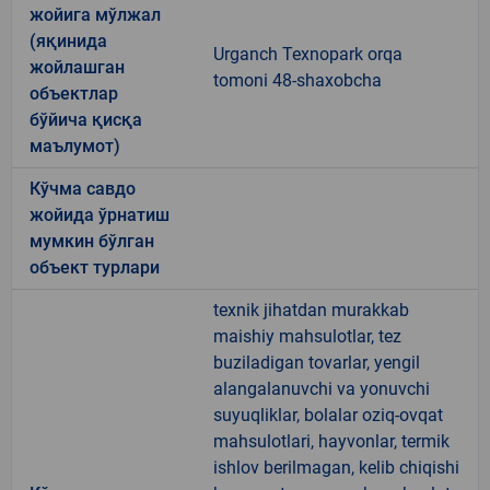
жойига мўлжал
(яқинида
Urganch Texnopark orqa
жойлашган
tomoni 48-shaxobcha
объектлар
бўйича қисқа
маълумот)
Кўчма савдо
жойида ўрнатиш
мумкин бўлган
объект турлари
texnik jihatdan murakkab
maishiy mahsulotlar, tez
buziladigan tovarlar, yengil
alangalanuvchi va yonuvchi
suyuqliklar, bolalar oziq-ovqat
mahsulotlari, hayvonlar, termik
ishlov berilmagan, kelib chiqishi