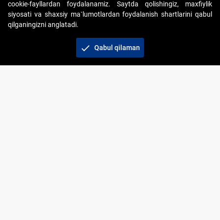
cookie-fayllardan foydalanamiz. Saytda qolishingiz, maxfiylik
siyosati va shaxsiy ma`lumotlardan foydalanish shartlarini qabul
qilganingizni anglatadi.
Copyright © 2017-2026. "Elektron onlayn-auksionlarni
tashkil etish" AJ. Barcha huquqlar himoyalangan
check
Qabul qilaman
To‘lov usullari
Bog‘lanish
+998 71 202-21-11