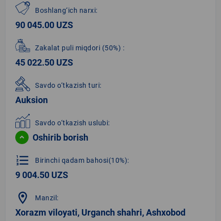
Boshlang‘ich narxi:
90 045.00 UZS
Zakalat puli miqdori
(50%)
:
45 022.50 UZS
Savdo o‘tkazish turi:
Auksion
Savdo o‘tkazish uslubi:
Oshirib borish
format_list_numbered
Birinchi qadam bahosi(10%):
9 004.50 UZS
location_on
Manzil:
Xorazm viloyati, Urganch shahri, Ashxobod