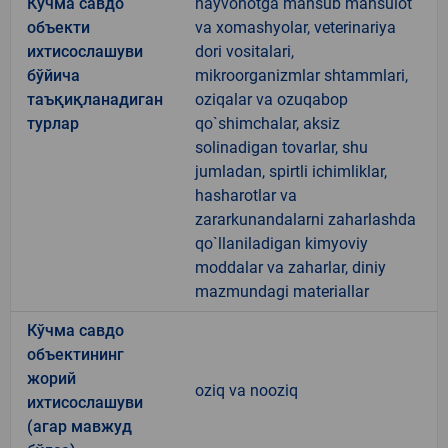
Кўчма савдо
hayvonotga mansub mahsulot
объекти
va xomashyolar, veterinariya
ихтисослашуви
dori vositalari,
бўйича
mikroorganizmlar shtammlari,
таъқиқланадиган
oziqalar va ozuqabop
турлар
qo`shimchalar, aksiz
solinadigan tovarlar, shu
jumladan, spirtli ichimliklar,
hasharotlar va
zararkunandalarni zaharlashda
qo`llaniladigan kimyoviy
moddalar va zaharlar, diniy
mazmundagi materiallar
Кўчма савдо
объектининг
жорий
oziq va nooziq
ихтисослашуви
(агар мавжуд