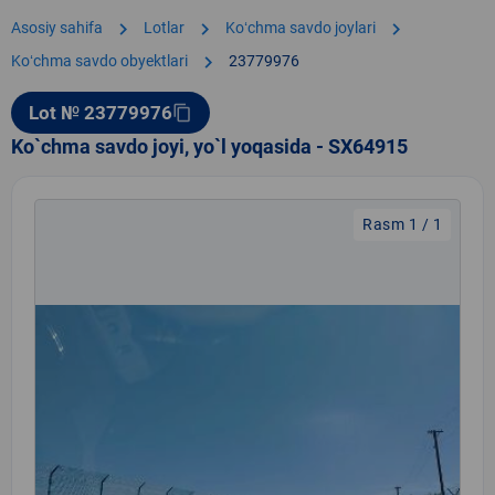
chevron_right
chevron_right
chevron_right
Asosiy sahifa
Lotlar
Koʻchma savdo joylari
chevron_right
Koʻchma savdo obyektlari
23779976
Lot № 23779976
content_copy
Ko`chma savdo joyi, yo`l yoqasida - SX64915
Rasm 1 / 1