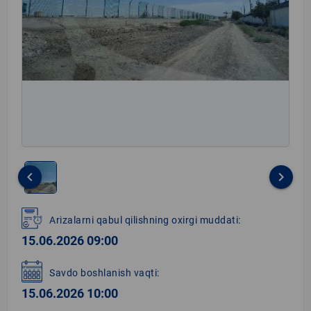
keyboard_arrow_left
keyboard_arrow_right
Item
1
Arizalarni qabul qilishning oxirgi muddati:
of
15.06.2026 09:00
1
Savdo boshlanish vaqti:
15.06.2026 10:00