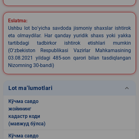
Eslatma:
Ushbu lot boʻyicha savdoda jismoniy shaxslar ishtirok
eta olmaydilar. Har qanday yuridik shaxs yoki yakka
tartibdagi tadbirkor ishtirok etishlari mumkin
(Oʻzbekiston Respublikasi Vazirlar Mahkamasining
03.08.2021 yildagi 485-son qarori bilan tasdiqlangan
Nizomning 30-bandi)
keyboard_arrow_down
Lot ma’lumotlari
Кўчма савдо
жойининг
кадастр коди
(мавжуд бўлса)
Кўчма савдо