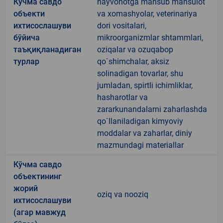
Кўчма савдо
hayvonotga mansub mahsulot
объекти
va xomashyolar, veterinariya
ихтисослашуви
dori vositalari,
бўйича
mikroorganizmlar shtammlari,
таъқиқланадиган
oziqalar va ozuqabop
турлар
qo`shimchalar, aksiz
solinadigan tovarlar, shu
jumladan, spirtli ichimliklar,
hasharotlar va
zararkunandalarni zaharlashda
qo`llaniladigan kimyoviy
moddalar va zaharlar, diniy
mazmundagi materiallar
Кўчма савдо
объектининг
жорий
oziq va nooziq
ихтисослашуви
(агар мавжуд