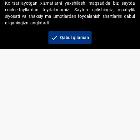
Ko`rsatilayotgan xizmatlarni yaxshilash maqsadida biz saytda
cookie-fayllardan foydalanamiz. Saytda qolishingiz, maxfiylik
siyosati va shaxsiy ma`lumotlardan foydalanish shartlarini qabul
qilganingizni anglatadi.
Copyright © 2017-2026. "Elektron onlayn-auksionlarni
tashkil etish" AJ. Barcha huquqlar himoyalangan
check
Qabul qilaman
To‘lov usullari
Bog‘lanish