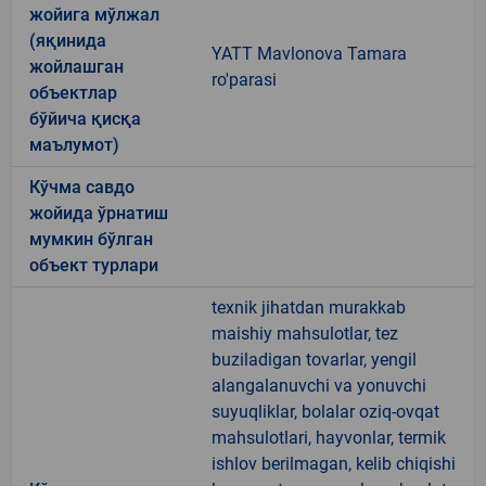
жойига мўлжал
(яқинида
YATT Mavlonova Tamara
жойлашган
ro'parasi
объектлар
бўйича қисқа
маълумот)
Кўчма савдо
жойида ўрнатиш
мумкин бўлган
объект турлари
texnik jihatdan murakkab
maishiy mahsulotlar, tez
buziladigan tovarlar, yengil
alangalanuvchi va yonuvchi
suyuqliklar, bolalar oziq-ovqat
mahsulotlari, hayvonlar, termik
ishlov berilmagan, kelib chiqishi