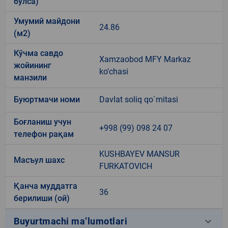
бўлса)
Умумий майдони
24.86
(м2)
Кўчма савдо
Xamzaobod MFY Markaz
жойининг
ko'chasi
манзили
Буюртмачи номи
Davlat soliq qo`mitasi
Боғланиш учун
+998 (99) 098 24 07
телефон рақам
KUSHBAYEV MANSUR
Масъул шахс
FURKATOVICH
Қанча муддатга
36
берилиши (ой)
keyboard_arrow_down
Buyurtmachi ma’lumotlari