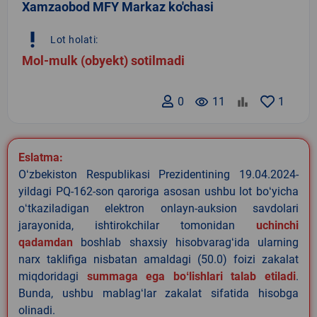
Xamzaobod MFY Markaz ko'chasi
priority_high
Lot holati:
Mol-mulk (obyekt) sotilmadi
0
remove_red_eye
11
1
Eslatma:
Oʻzbekiston Respublikasi Prezidentining 19.04.2024-
yildagi PQ-162-son qaroriga asosan ushbu lot boʻyicha
oʻtkaziladigan elektron onlayn-auksion savdolari
jarayonida, ishtirokchilar tomonidan
uchinchi
qadamdan
boshlab shaxsiy hisobvaragʻida ularning
narx taklifiga nisbatan amaldagi (50.0) foizi zakalat
miqdoridagi
summaga ega boʻlishlari talab etiladi
.
Bunda, ushbu mablagʻlar zakalat sifatida hisobga
olinadi.