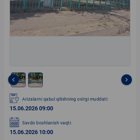
keyboard_arrow_left
keyboard_arrow_right
Item
1
Arizalarni qabul qilishning oxirgi muddati:
of
15.06.2026 09:00
2
Savdo boshlanish vaqti:
15.06.2026 10:00