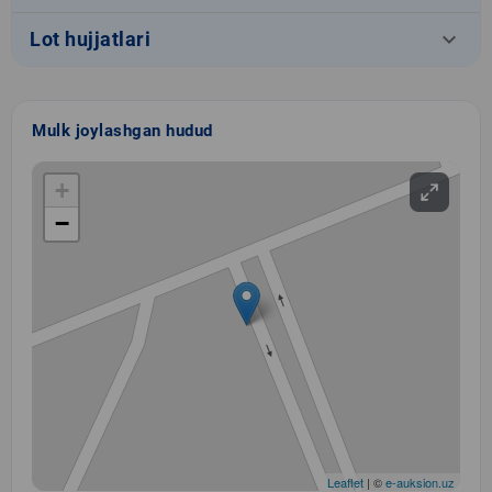
keyboard_arrow_down
Lot hujjatlari
Mulk joylashgan hudud
+
−
Leaflet
| ©
e-auksion.uz