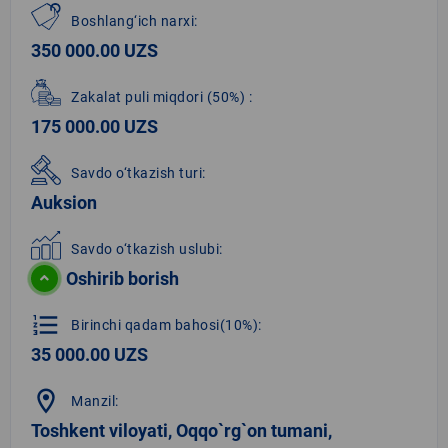
Boshlang‘ich narxi:
350 000.00 UZS
Zakalat puli miqdori
(50%)
:
175 000.00 UZS
Savdo o‘tkazish turi:
Auksion
Savdo o‘tkazish uslubi:
Oshirib borish
format_list_numbered
Birinchi qadam bahosi(10%):
35 000.00 UZS
location_on
Manzil:
Toshkent viloyati, Oqqo`rg`on tumani,