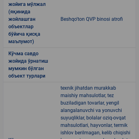
жойига мўлжал
(яқинида
жойлашган
Beshqo'ton QVP binosi atrofi
объектлар
бўйича қисқа
маълумот)
Кўчма савдо
жойида ўрнатиш
мумкин бўлган
объект турлари
texnik jihatdan murakkab
maishiy mahsulotlar, tez
buziladigan tovarlar, yengil
alangalanuvchi va yonuvchi
suyuqliklar, bolalar oziq-ovqat
mahsulotlari, hayvonlar, termik
ishlov berilmagan, kelib chiqishi