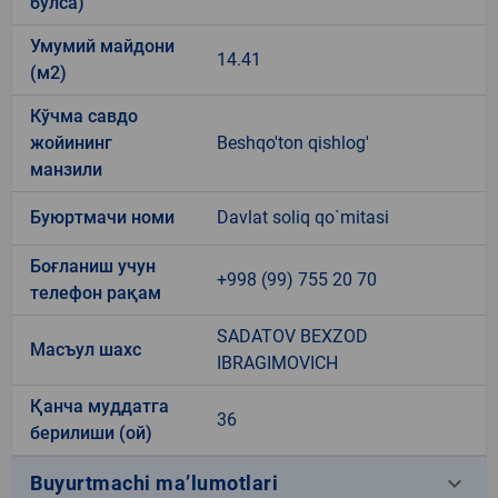
бўлса)
Умумий майдони
14.41
(м2)
Кўчма савдо
жойининг
Beshqo'ton qishlog'
манзили
Буюртмачи номи
Davlat soliq qo`mitasi
Боғланиш учун
+998 (99) 755 20 70
телефон рақам
SADATOV BEXZOD
Масъул шахс
IBRAGIMOVICH
Қанча муддатга
36
берилиши (ой)
keyboard_arrow_down
Buyurtmachi ma’lumotlari