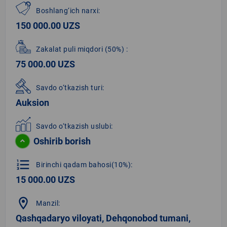
Boshlang‘ich narxi:
150 000.00 UZS
Zakalat puli miqdori
(50%)
:
75 000.00 UZS
Savdo o‘tkazish turi:
Auksion
Savdo o‘tkazish uslubi:
Oshirib borish
format_list_numbered
Birinchi qadam bahosi(10%):
15 000.00 UZS
location_on
Manzil:
Qashqadaryo viloyati, Dehqonobod tumani,