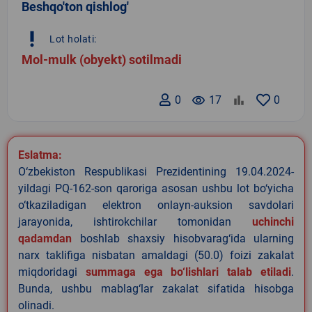
Beshqo'ton qishlog'
priority_high
Lot holati:
Mol-mulk (obyekt) sotilmadi
0
remove_red_eye
17
0
Eslatma:
O‘zbekiston Respublikasi Prezidentining 19.04.2024-
yildagi PQ-162-son qaroriga asosan ushbu lot bo‘yicha
o‘tkaziladigan elektron onlayn-auksion savdolari
jarayonida, ishtirokchilar tomonidan
uchinchi
qadamdan
boshlab shaxsiy hisobvarag‘ida ularning
narx taklifiga nisbatan amaldagi (50.0) foizi zakalat
miqdoridagi
summaga ega bo‘lishlari talab etiladi
.
Bunda, ushbu mablag‘lar zakalat sifatida hisobga
olinadi.