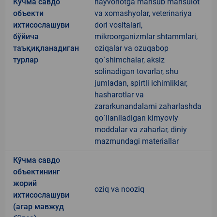
Кўчма савдо
hayvonotga mansub mahsulot
объекти
va xomashyolar, veterinariya
ихтисослашуви
dori vositalari,
бўйича
mikroorganizmlar shtammlari,
таъқиқланадиган
oziqalar va ozuqabop
турлар
qo`shimchalar, aksiz
solinadigan tovarlar, shu
jumladan, spirtli ichimliklar,
hasharotlar va
zararkunandalarni zaharlashda
qo`llaniladigan kimyoviy
moddalar va zaharlar, diniy
mazmundagi materiallar
Кўчма савдо
объектининг
жорий
oziq va nooziq
ихтисослашуви
(агар мавжуд