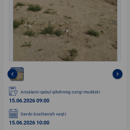
keyboard_arrow_left
keyboard_arrow_right
Item
1
Arizalarni qabul qilishning oxirgi muddati:
of
15.06.2026 09:00
1
Savdo boshlanish vaqti:
15.06.2026 10:00