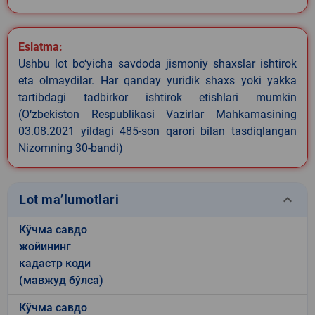
Eslatma:
Ushbu lot bo‘yicha savdoda jismoniy shaxslar ishtirok
eta olmaydilar. Har qanday yuridik shaxs yoki yakka
tartibdagi tadbirkor ishtirok etishlari mumkin
(O‘zbekiston Respublikasi Vazirlar Mahkamasining
03.08.2021 yildagi 485-son qarori bilan tasdiqlangan
Nizomning 30-bandi)
keyboard_arrow_down
Lot ma’lumotlari
Кўчма савдо
жойининг
кадастр коди
(мавжуд бўлса)
Кўчма савдо