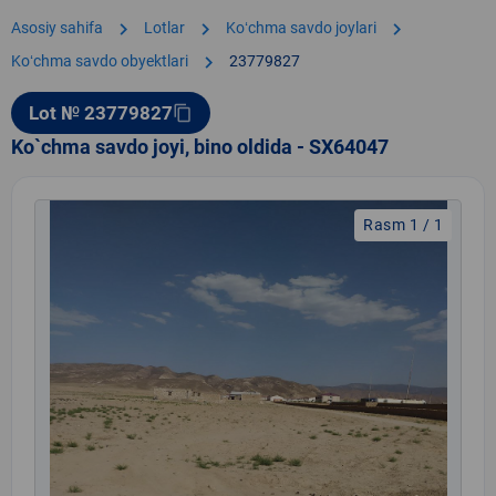
chevron_right
chevron_right
chevron_right
Asosiy sahifa
Lotlar
Koʻchma savdo joylari
chevron_right
Koʻchma savdo obyektlari
23779827
Lot № 23779827
content_copy
Ko`chma savdo joyi, bino oldida - SX64047
Rasm 1 / 1