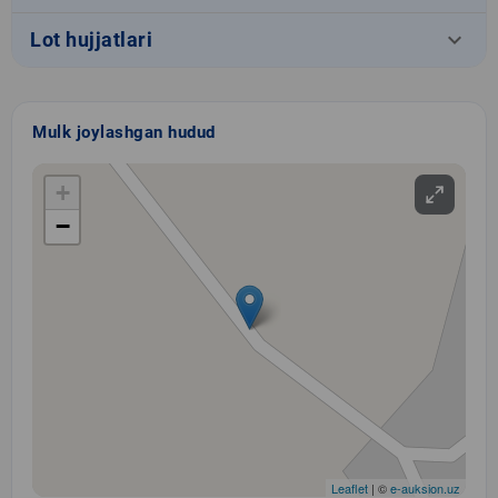
keyboard_arrow_down
Lot hujjatlari
Mulk joylashgan hudud
+
−
Leaflet
| ©
e-auksion.uz