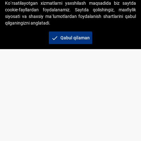
Ko`rsatilayotgan xizmatlarni yaxshilash maqsadida biz saytda
cookie-fayllardan foydalanamiz. Saytda qolishingiz, maxfiylik
siyosati va shaxsiy ma`lumotlardan foydalanish shartlarini qabul
qilganingizni anglatadi.
Copyright © 2017-2026. "Elektron onlayn-auksionlarni
tashkil etish" AJ. Barcha huquqlar himoyalangan
check
Qabul qilaman
To‘lov usullari
Bog‘lanish