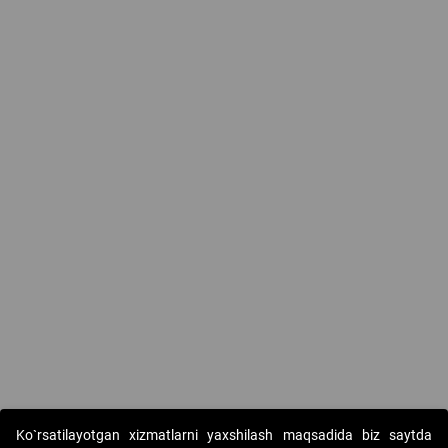
Ko`rsatilayotgan xizmatlarni yaxshilash maqsadida biz saytda