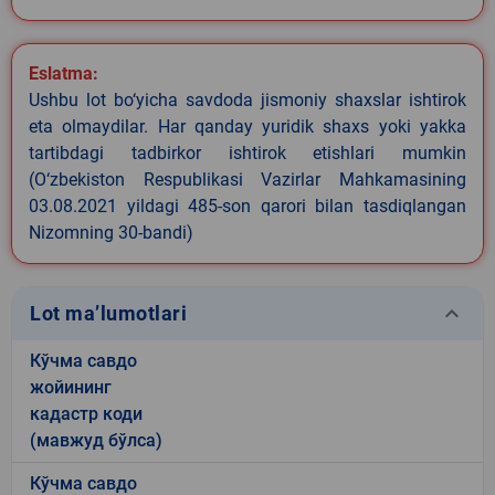
Eslatma:
Ushbu lot bo‘yicha savdoda jismoniy shaxslar ishtirok
eta olmaydilar. Har qanday yuridik shaxs yoki yakka
tartibdagi tadbirkor ishtirok etishlari mumkin
(O‘zbekiston Respublikasi Vazirlar Mahkamasining
03.08.2021 yildagi 485-son qarori bilan tasdiqlangan
Nizomning 30-bandi)
keyboard_arrow_down
Lot ma’lumotlari
Кўчма савдо
жойининг
кадастр коди
(мавжуд бўлса)
Кўчма савдо