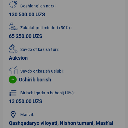
Boshlang‘ich narxi:
130 500.00 UZS
Zakalat puli miqdori
(50%)
:
65 250.00 UZS
Savdo o‘tkazish turi:
Auksion
Savdo o‘tkazish uslubi:
Oshirib borish
format_list_numbered
Birinchi qadam bahosi(10%):
13 050.00 UZS
location_on
Manzil:
Qashqadaryo viloyati, Nishon tumani, Mash'al