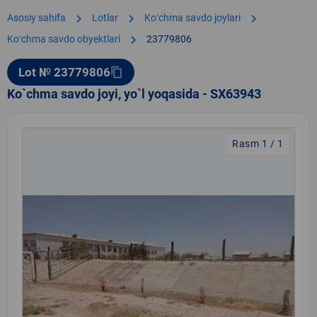
chevron_right
chevron_right
chevron_right
Asosiy sahifa
Lotlar
Koʻchma savdo joylari
chevron_right
Koʻchma savdo obyektlari
23779806
Lot № 23779806
content_copy
Ko`chma savdo joyi, yo`l yoqasida - SX63943
Rasm 1 / 1