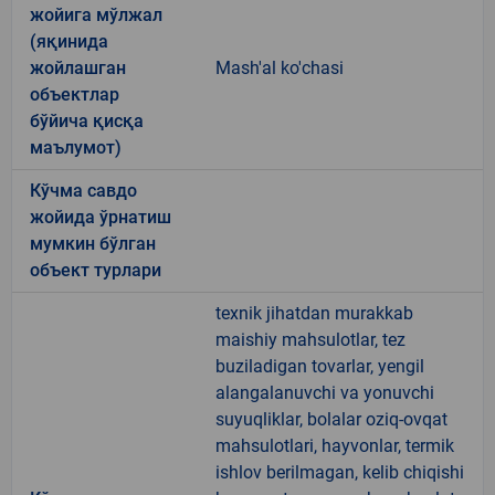
жойига мўлжал
(яқинида
жойлашган
Mash'al ko'chasi
объектлар
бўйича қисқа
маълумот)
Кўчма савдо
жойида ўрнатиш
мумкин бўлган
объект турлари
texnik jihatdan murakkab
maishiy mahsulotlar, tez
buziladigan tovarlar, yengil
alangalanuvchi va yonuvchi
suyuqliklar, bolalar oziq-ovqat
mahsulotlari, hayvonlar, termik
ishlov berilmagan, kelib chiqishi