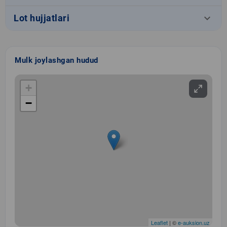
keyboard_arrow_down
Lot hujjatlari
Mulk joylashgan hudud
+
−
Leaflet
| ©
e-auksion.uz