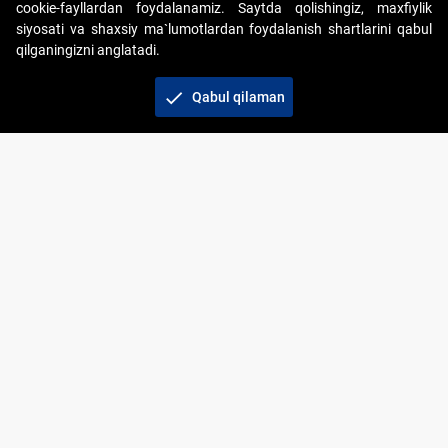
cookie-fayllardan foydalanamiz. Saytda qolishingiz, maxfiylik
siyosati va shaxsiy ma`lumotlardan foydalanish shartlarini qabul
qilganingizni anglatadi.
Copyright © 2017-2026. "Elektron onlayn-auksionlarni
tashkil etish" AJ. Barcha huquqlar himoyalangan
check
Qabul qilaman
To‘lov usullari
Bog‘lanish
+998 71 202-21-11