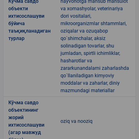
Кўчма савдо
hayvonotga mansub mahsulot
объекти
va xomashyolar, veterinariya
ихтисослашуви
dori vositalari,
бўйича
mikroorganizmlar shtammlari,
таъқиқланадиган
oziqalar va ozuqabop
турлар
qo`shimchalar, aksiz
solinadigan tovarlar, shu
jumladan, spirtli ichimliklar,
hasharotlar va
zararkunandalarni zaharlashda
qo`llaniladigan kimyoviy
moddalar va zaharlar, diniy
mazmundagi materiallar
Кўчма савдо
объектининг
жорий
oziq va nooziq
ихтисослашуви
(агар мавжуд