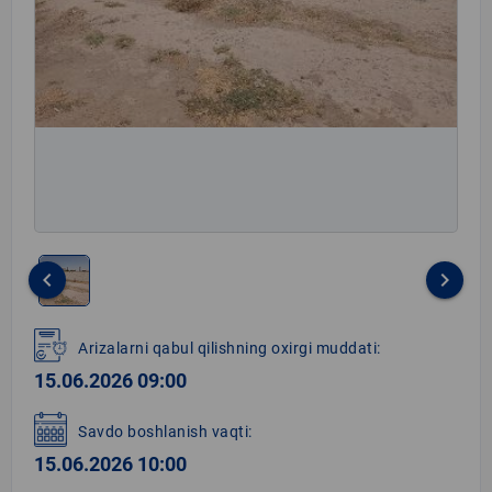
keyboard_arrow_left
keyboard_arrow_right
Item
1
Arizalarni qabul qilishning oxirgi muddati:
of
15.06.2026 09:00
1
Savdo boshlanish vaqti:
15.06.2026 10:00