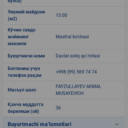
бўлса)
Умумий майдони
15.00
(м2)
Кўчма савдо
жойининг
Mash'al ko'chasi
манзили
Буюртмачи номи
Davlat soliq qo`mitasi
Боғланиш учун
+998 (99) 569 74 74
телефон рақам
FAYZULLAYEV AKMAL
Масъул шахс
MUSAYEVICH
Қанча муддатга
36
берилиши (ой)
keyboard_arrow_down
Buyurtmachi ma’lumotlari