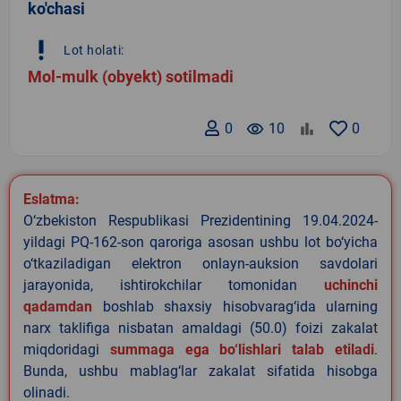
ko'chasi
priority_high
Lot holati:
Mol-mulk (obyekt) sotilmadi
0
remove_red_eye
10
0
Eslatma:
O‘zbekiston Respublikasi Prezidentining 19.04.2024-
yildagi PQ-162-son qaroriga asosan ushbu lot bo‘yicha
o‘tkaziladigan elektron onlayn-auksion savdolari
jarayonida, ishtirokchilar tomonidan
uchinchi
qadamdan
boshlab shaxsiy hisobvarag‘ida ularning
narx taklifiga nisbatan amaldagi (50.0) foizi zakalat
miqdoridagi
summaga ega bo‘lishlari talab etiladi
.
Bunda, ushbu mablag‘lar zakalat sifatida hisobga
olinadi.