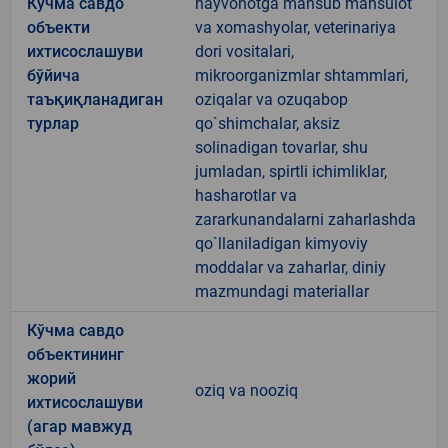
Кўчма савдо
hayvonotga mansub mahsulot
объекти
va xomashyolar, veterinariya
ихтисослашуви
dori vositalari,
бўйича
mikroorganizmlar shtammlari,
таъқиқланадиган
oziqalar va ozuqabop
турлар
qo`shimchalar, aksiz
solinadigan tovarlar, shu
jumladan, spirtli ichimliklar,
hasharotlar va
zararkunandalarni zaharlashda
qo`llaniladigan kimyoviy
moddalar va zaharlar, diniy
mazmundagi materiallar
Кўчма савдо
объектининг
жорий
oziq va nooziq
ихтисослашуви
(агар мавжуд