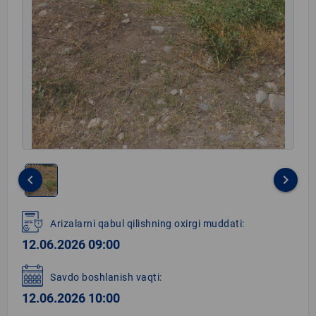
keyboard_arrow_left
keyboard_arrow_right
Item
1
Arizalarni qabul qilishning oxirgi muddati:
of
12.06.2026 09:00
1
Savdo boshlanish vaqti:
12.06.2026 10:00