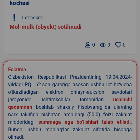
ko'chasi
priority_high
Lot holati:
Mol-mulk (obyekt) sotilmadi
0
remove_red_eye
9
0
Eslatma:
O‘zbekiston Respublikasi Prezidentining 19.04.2024-
yildagi PQ-162-son qaroriga asosan ushbu lot bo‘yicha
o‘tkaziladigan elektron onlayn-auksion savdolari
jarayonida, ishtirokchilar tomonidan
uchinchi
qadamdan
boshlab shaxsiy hisobvarag‘ida ularning
narx taklifiga nisbatan amaldagi (50.0) foizi zakalat
miqdoridagi
summaga ega bo‘lishlari talab etiladi
.
Bunda, ushbu mablag‘lar zakalat sifatida hisobga
olinadi.