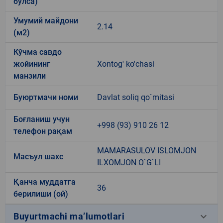
бўлса)
Умумий майдони
2.14
(м2)
Кўчма савдо
жойининг
Xontog' ko'chasi
манзили
Буюртмачи номи
Davlat soliq qo`mitasi
Боғланиш учун
+998 (93) 910 26 12
телефон рақам
MAMARASULOV ISLOMJON
Масъул шахс
ILXOMJON O`G`LI
Қанча муддатга
36
берилиши (ой)
keyboard_arrow_down
Buyurtmachi ma’lumotlari