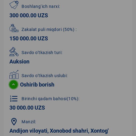
Boshlang‘ich narxi:
300 000.00 UZS
Zakalat puli miqdori
(50%)
:
150 000.00 UZS
Savdo o‘tkazish turi:
Auksion
Savdo o‘tkazish uslubi:
Oshirib borish
format_list_numbered
Birinchi qadam bahosi(10%):
30 000.00 UZS
location_on
Manzil:
Andijon viloyati, Xonоbod shahri, Xontog'