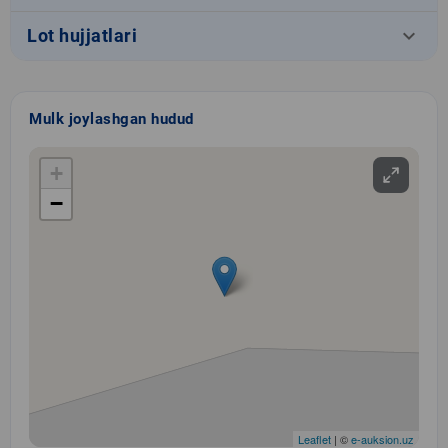
keyboard_arrow_down
Lot hujjatlari
Mulk joylashgan hudud
+
−
Leaflet
| ©
e-auksion.uz