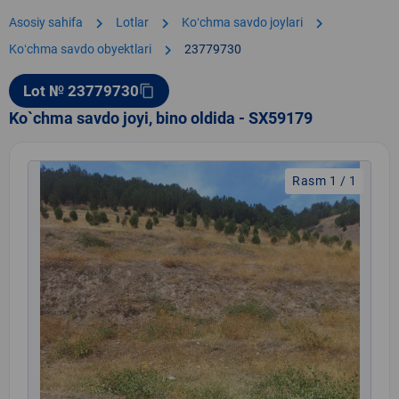
chevron_right
chevron_right
chevron_right
Asosiy sahifa
Lotlar
Koʻchma savdo joylari
chevron_right
Koʻchma savdo obyektlari
23779730
Lot № 23779730
content_copy
Ko`chma savdo joyi, bino oldida - SX59179
Rasm 1 / 1