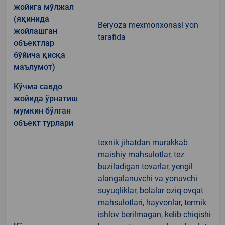
жойига мўлжал
(яқинида
Beryoza mexmonxonasi yon
жойлашган
tarafida
объектлар
бўйича қисқа
маълумот)
Кўчма савдо
жойида ўрнатиш
мумкин бўлган
объект турлари
texnik jihatdan murakkab
maishiy mahsulotlar, tez
buziladigan tovarlar, yengil
alangalanuvchi va yonuvchi
suyuqliklar, bolalar oziq-ovqat
mahsulotlari, hayvonlar, termik
ishlov berilmagan, kelib chiqishi