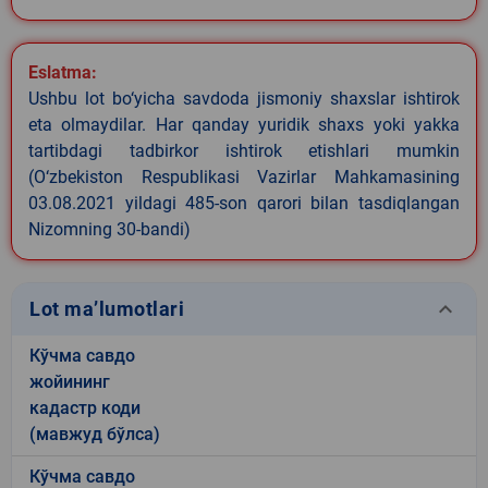
Eslatma:
Ushbu lot bo‘yicha savdoda jismoniy shaxslar ishtirok
eta olmaydilar. Har qanday yuridik shaxs yoki yakka
tartibdagi tadbirkor ishtirok etishlari mumkin
(O‘zbekiston Respublikasi Vazirlar Mahkamasining
03.08.2021 yildagi 485-son qarori bilan tasdiqlangan
Nizomning 30-bandi)
keyboard_arrow_down
Lot ma’lumotlari
Кўчма савдо
жойининг
кадастр коди
(мавжуд бўлса)
Кўчма савдо