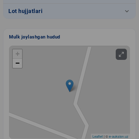
keyboard_arrow_down
Lot hujjatlari
Mulk joylashgan hudud
+
−
Leaflet
| ©
e-auksion.uz