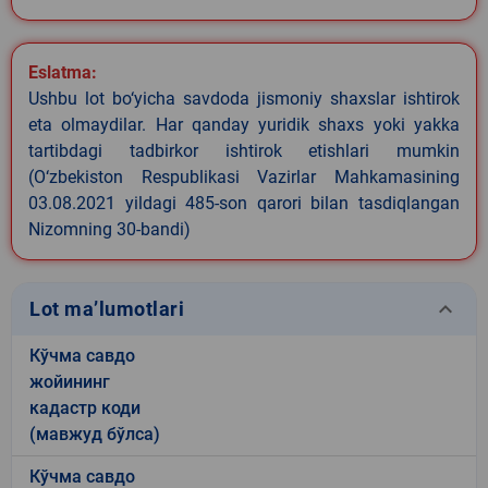
Eslatma:
Ushbu lot bo‘yicha savdoda jismoniy shaxslar ishtirok
eta olmaydilar. Har qanday yuridik shaxs yoki yakka
tartibdagi tadbirkor ishtirok etishlari mumkin
(O‘zbekiston Respublikasi Vazirlar Mahkamasining
03.08.2021 yildagi 485-son qarori bilan tasdiqlangan
Nizomning 30-bandi)
keyboard_arrow_down
Lot ma’lumotlari
Кўчма савдо
жойининг
кадастр коди
(мавжуд бўлса)
Кўчма савдо