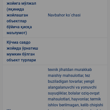
жойига мўлжал
(яқинида
жойлашган
Navbahor ko`chasi
объектлар
бўйича қисқа
маълумот)
Кўчма савдо
жойида ўрнатиш
мумкин бўлган
объект турлари
texnik jihatdan murakkab
maishiy mahsulotlar, tez
buziladigan tovarlar, yengil
alangalanuvchi va yonuvchi
suyuqliklar, bolalar oziq-ovqat
mahsulotlari, hayvonlar, termik
ishlov berilmagan, kelib chiqishi