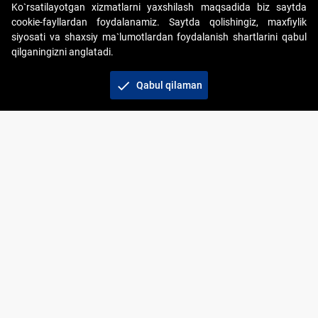
Ko`rsatilayotgan xizmatlarni yaxshilash maqsadida biz saytda
cookie-fayllardan foydalanamiz. Saytda qolishingiz, maxfiylik
siyosati va shaxsiy ma`lumotlardan foydalanish shartlarini qabul
qilganingizni anglatadi.
Copyright © 2017-2026. "Elektron onlayn-auksionlarni
tashkil etish" AJ. Barcha huquqlar himoyalangan
check
Qabul qilaman
To‘lov usullari
Bog‘lanish