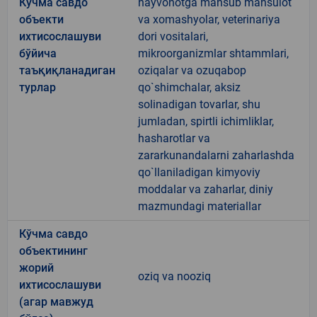
Кўчма савдо
hayvonotga mansub mahsulot
объекти
va xomashyolar, veterinariya
ихтисослашуви
dori vositalari,
бўйича
mikroorganizmlar shtammlari,
таъқиқланадиган
oziqalar va ozuqabop
турлар
qo`shimchalar, aksiz
solinadigan tovarlar, shu
jumladan, spirtli ichimliklar,
hasharotlar va
zararkunandalarni zaharlashda
qo`llaniladigan kimyoviy
moddalar va zaharlar, diniy
mazmundagi materiallar
Кўчма савдо
объектининг
жорий
oziq va nooziq
ихтисослашуви
(агар мавжуд