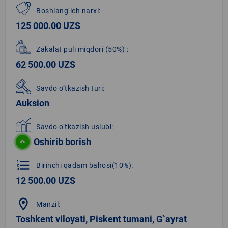
Boshlang‘ich narxi:
125 000.00 UZS
Zakalat puli miqdori
(50%)
:
62 500.00 UZS
Savdo o‘tkazish turi:
Auksion
Savdo o‘tkazish uslubi:
Oshirib borish
format_list_numbered
Birinchi qadam bahosi(10%):
12 500.00 UZS
location_on
Manzil:
Toshkent viloyati, Piskent tumani, G`ayrat