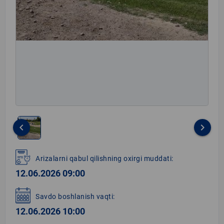
keyboard_arrow_left
keyboard_arrow_right
Item
1
Arizalarni qabul qilishning oxirgi muddati:
of
12.06.2026 09:00
1
Savdo boshlanish vaqti:
12.06.2026 10:00