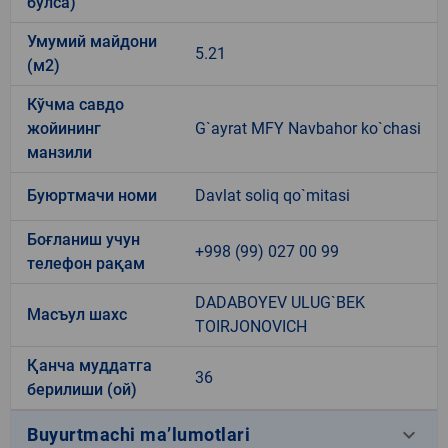
бўлса)
Умумий майдони
5.21
(м2)
Кўчма савдо
жойининг
G`ayrat MFY Navbahor ko`chasi
манзили
Буюртмачи номи
Davlat soliq qo`mitasi
Боғланиш учун
+998 (99) 027 00 99
телефон рақам
DADABOYEV ULUG`BEK
Масъул шахс
TOIRJONOVICH
Қанча муддатга
36
берилиши (ой)
keyboard_arrow_down
Buyurtmachi ma’lumotlari