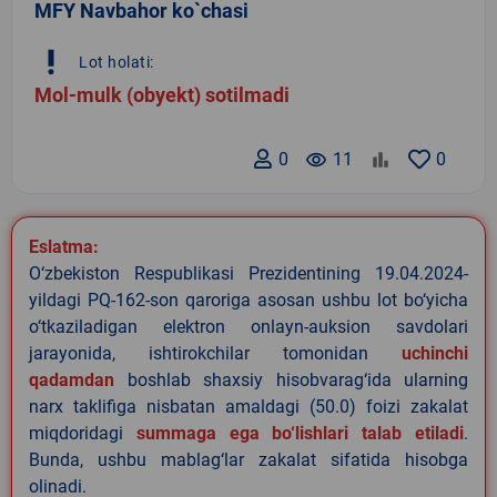
MFY Navbahor ko`chasi
priority_high
Lot holati:
Mol-mulk (obyekt) sotilmadi
0
remove_red_eye
11
0
Eslatma:
O‘zbekiston Respublikasi Prezidentining 19.04.2024-
yildagi PQ-162-son qaroriga asosan ushbu lot bo‘yicha
o‘tkaziladigan elektron onlayn-auksion savdolari
jarayonida, ishtirokchilar tomonidan
uchinchi
qadamdan
boshlab shaxsiy hisobvarag‘ida ularning
narx taklifiga nisbatan amaldagi (50.0) foizi zakalat
miqdoridagi
summaga ega bo‘lishlari talab etiladi
.
Bunda, ushbu mablag‘lar zakalat sifatida hisobga
olinadi.