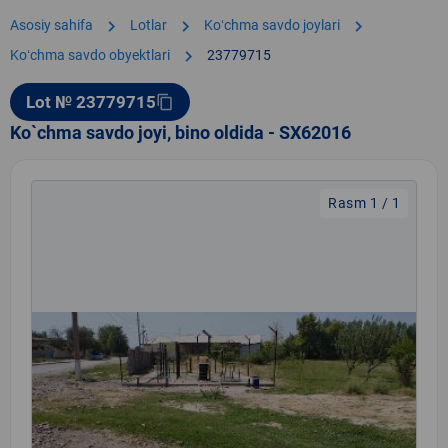
chevron_right
chevron_right
chevron_right
Asosiy sahifa
Lotlar
Koʻchma savdo joylari
chevron_right
Koʻchma savdo obyektlari
23779715
Lot № 23779715
content_copy
Ko`chma savdo joyi, bino oldida - SX62016
Rasm 1 / 1