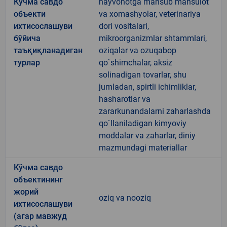
Кўчма савдо
hayvonotga mansub mahsulot
объекти
va xomashyolar, veterinariya
ихтисослашуви
dori vositalari,
бўйича
mikroorganizmlar shtammlari,
таъқиқланадиган
oziqalar va ozuqabop
турлар
qo`shimchalar, aksiz
solinadigan tovarlar, shu
jumladan, spirtli ichimliklar,
hasharotlar va
zararkunandalarni zaharlashda
qo`llaniladigan kimyoviy
moddalar va zaharlar, diniy
mazmundagi materiallar
Кўчма савдо
объектининг
жорий
oziq va nooziq
ихтисослашуви
(агар мавжуд