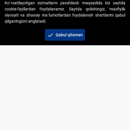
Ko`rsatilayotgan xizmatlarni yaxshilash maqsadida biz saytda
cookie-fayllardan foydalanamiz. Saytda qolishingiz, maxfiylik
siyosati va shaxsiy ma`lumotlardan foydalanish shartlarini qabul
qilganingizni anglatadi.
Copyright © 2017-2026. "Elektron onlayn-auksionlarni
tashkil etish" AJ. Barcha huquqlar himoyalangan
check
Qabul qilaman
To‘lov usullari
Bog‘lanish