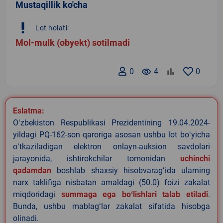
Mustaqillik ko'cha
priority_high
Lot holati:
Mol-mulk (obyekt) sotilmadi
0
remove_red_eye
4
0
Eslatma:
Oʻzbekiston Respublikasi Prezidentining 19.04.2024-
yildagi PQ-162-son qaroriga asosan ushbu lot boʻyicha
oʻtkaziladigan elektron onlayn-auksion savdolari
jarayonida, ishtirokchilar tomonidan
uchinchi
qadamdan
boshlab shaxsiy hisobvaragʻida ularning
narx taklifiga nisbatan amaldagi (50.0) foizi zakalat
miqdoridagi
summaga ega boʻlishlari talab etiladi
.
Bunda, ushbu mablagʻlar zakalat sifatida hisobga
olinadi.