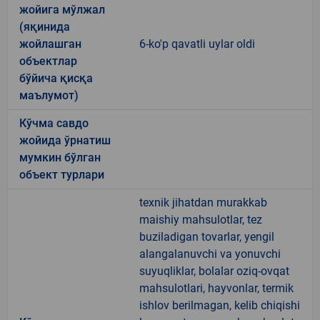
жойига мўлжал
(яқинида
жойлашган
6-ko'p qavatli uylar oldi
объектлар
бўйича қисқа
маълумот)
Кўчма савдо
жойида ўрнатиш
мумкин бўлган
объект турлари
texnik jihatdan murakkab
maishiy mahsulotlar, tez
buziladigan tovarlar, yengil
alangalanuvchi va yonuvchi
suyuqliklar, bolalar oziq-ovqat
mahsulotlari, hayvonlar, termik
ishlov berilmagan, kelib chiqishi