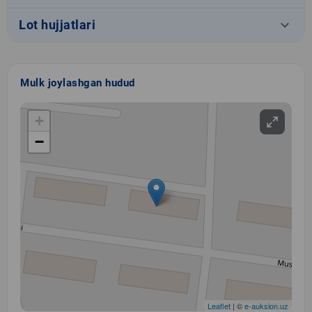
keyboard_arrow_down
Lot hujjatlari
Mulk joylashgan hudud
+
−
Leaflet
| ©
e-auksion.uz