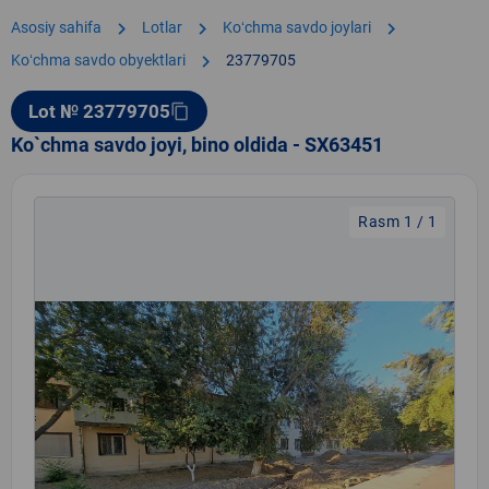
chevron_right
chevron_right
chevron_right
Asosiy sahifa
Lotlar
Koʻchma savdo joylari
chevron_right
Koʻchma savdo obyektlari
23779705
Lot № 23779705
content_copy
Ko`chma savdo joyi, bino oldida - SX63451
Rasm 1 / 1