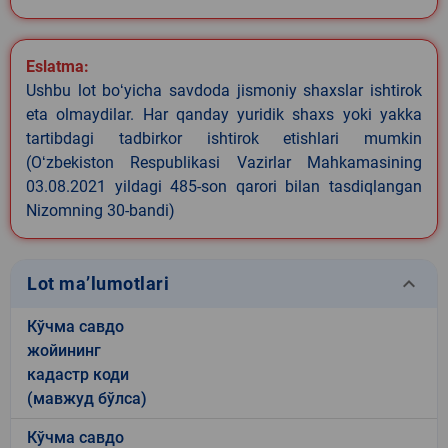
Eslatma:
Ushbu lot boʻyicha savdoda jismoniy shaxslar ishtirok
eta olmaydilar. Har qanday yuridik shaxs yoki yakka
tartibdagi tadbirkor ishtirok etishlari mumkin
(Oʻzbekiston Respublikasi Vazirlar Mahkamasining
03.08.2021 yildagi 485-son qarori bilan tasdiqlangan
Nizomning 30-bandi)
keyboard_arrow_down
Lot ma’lumotlari
Кўчма савдо
жойининг
кадастр коди
(мавжуд бўлса)
Кўчма савдо