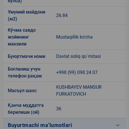
бўлса)
Умумий майдони
26.84
(м2)
Кўчма савдо
жойининг
Mustaqillik ko'cha
манзили
Буюртмачи номи
Davlat soliq qo`mitasi
Боғланиш учун
+998 (99) 098 24 07
телефон рақам
KUSHBAYEV MANSUR
Масъул шахс
FURKATOVICH
Қанча муддатга
36
берилиши (ой)
keyboard_arrow_down
Buyurtmachi ma’lumotlari