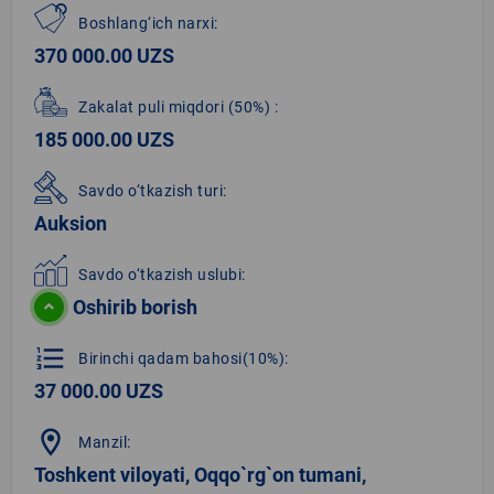
Boshlang‘ich narxi:
370 000.00 UZS
Zakalat puli miqdori
(50%)
:
185 000.00 UZS
Savdo o‘tkazish turi:
Auksion
Savdo o‘tkazish uslubi:
Oshirib borish
format_list_numbered
Birinchi qadam bahosi(10%):
37 000.00 UZS
location_on
Manzil:
Toshkent viloyati, Oqqo`rg`on tumani,