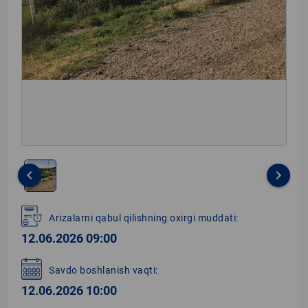
keyboard_arrow_left
keyboard_arrow_right
Item
1
Arizalarni qabul qilishning oxirgi muddati:
of
12.06.2026 09:00
1
Savdo boshlanish vaqti:
12.06.2026 10:00