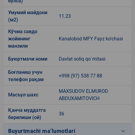
бўлса)
Умумий майдони
11.23
(м2)
Кўчма савдо
жойининг
Kanalobod MFY Fayz ko'chasi
манзили
Буюртмачи номи
Davlat soliq qo`mitasi
Боғланиш учун
+998 (97) 538 77 88
телефон рақам
MAXSUDOV ELMUROD
Масъул шахс
ABDUXAMITOVICH
Қанча муддатга
36
берилиши (ой)
keyboard_arrow_down
Buyurtmachi ma’lumotlari