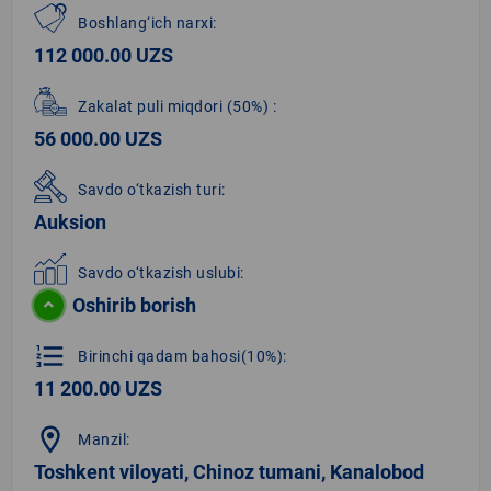
Boshlang‘ich narxi:
112 000.00 UZS
Zakalat puli miqdori
(50%)
:
56 000.00 UZS
Savdo o‘tkazish turi:
Auksion
Savdo o‘tkazish uslubi:
Oshirib borish
format_list_numbered
Birinchi qadam bahosi(10%):
11 200.00 UZS
location_on
Manzil:
Toshkent viloyati, Chinoz tumani, Kanalobod