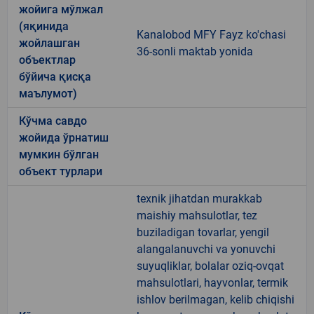
жойига мўлжал
(яқинида
Kanalobod MFY Fayz ko'chasi
жойлашган
36-sonli maktab yonida
объектлар
бўйича қисқа
маълумот)
Кўчма савдо
жойида ўрнатиш
мумкин бўлган
объект турлари
texnik jihatdan murakkab
maishiy mahsulotlar, tez
buziladigan tovarlar, yengil
alangalanuvchi va yonuvchi
suyuqliklar, bolalar oziq-ovqat
mahsulotlari, hayvonlar, termik
ishlov berilmagan, kelib chiqishi