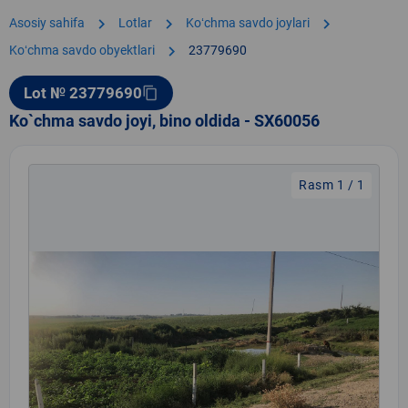
chevron_right
chevron_right
chevron_right
Asosiy sahifa
Lotlar
Koʻchma savdo joylari
chevron_right
Koʻchma savdo obyektlari
23779690
Lot № 23779690
content_copy
Ko`chma savdo joyi, bino oldida - SX60056
Rasm 1 / 1