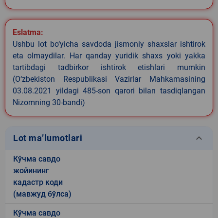
Eslatma:
Ushbu lot bo‘yicha savdoda jismoniy shaxslar ishtirok
eta olmaydilar. Har qanday yuridik shaxs yoki yakka
tartibdagi tadbirkor ishtirok etishlari mumkin
(O‘zbekiston Respublikasi Vazirlar Mahkamasining
03.08.2021 yildagi 485-son qarori bilan tasdiqlangan
Nizomning 30-bandi)
keyboard_arrow_down
Lot ma’lumotlari
Кўчма савдо
жойининг
кадастр коди
(мавжуд бўлса)
Кўчма савдо