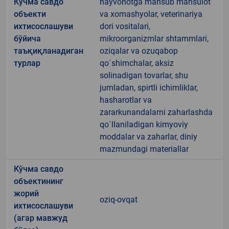
Кўчма савдо
hayvonotga mansub mahsulot
объекти
va xomashyolar, veterinariya
ихтисослашуви
dori vositalari,
бўйича
mikroorganizmlar shtammlari,
таъқиқланадиган
oziqalar va ozuqabop
турлар
qo`shimchalar, aksiz
solinadigan tovarlar, shu
jumladan, spirtli ichimliklar,
hasharotlar va
zararkunandalarni zaharlashda
qo`llaniladigan kimyoviy
moddalar va zaharlar, diniy
mazmundagi materiallar
Кўчма савдо
объектининг
жорий
oziq-ovqat
ихтисослашуви
(агар мавжуд