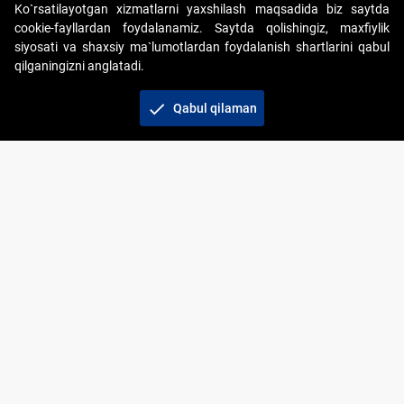
Ko`rsatilayotgan xizmatlarni yaxshilash maqsadida biz saytda
cookie-fayllardan foydalanamiz. Saytda qolishingiz, maxfiylik
siyosati va shaxsiy ma`lumotlardan foydalanish shartlarini qabul
qilganingizni anglatadi.
Copyright © 2017-2026. "Elektron onlayn-auksionlarni
tashkil etish" AJ. Barcha huquqlar himoyalangan
check
Qabul qilaman
To‘lov usullari
Bog‘lanish