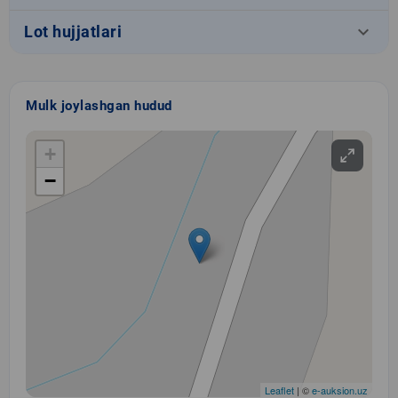
keyboard_arrow_down
Lot hujjatlari
Mulk joylashgan hudud
+
−
Leaflet
| ©
e-auksion.uz