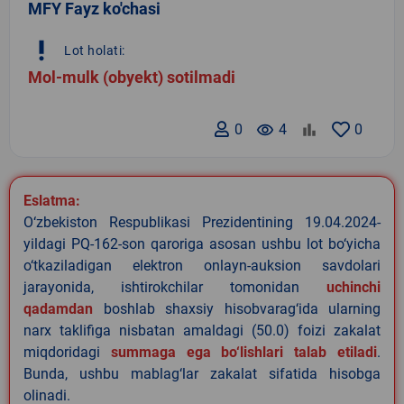
MFY Fayz ko'chasi
priority_high
Lot holati:
Mol-mulk (obyekt) sotilmadi
0
remove_red_eye
4
0
Eslatma:
O‘zbekiston Respublikasi Prezidentining 19.04.2024-
yildagi PQ-162-son qaroriga asosan ushbu lot bo‘yicha
o‘tkaziladigan elektron onlayn-auksion savdolari
jarayonida, ishtirokchilar tomonidan
uchinchi
qadamdan
boshlab shaxsiy hisobvarag‘ida ularning
narx taklifiga nisbatan amaldagi (50.0) foizi zakalat
miqdoridagi
summaga ega bo‘lishlari talab etiladi
.
Bunda, ushbu mablag‘lar zakalat sifatida hisobga
olinadi.