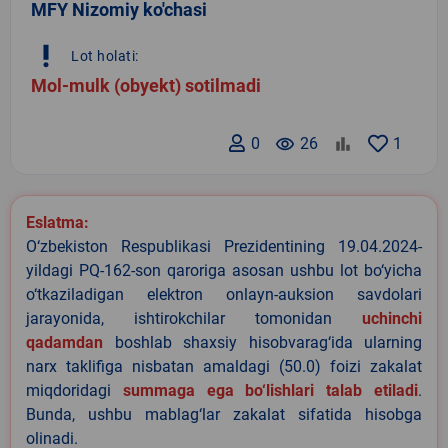
MFY Nizomiy ko'chasi
priority_high
Lot holati:
Mol-mulk (obyekt) sotilmadi
0
remove_red_eye
26
1
Eslatma:
O‘zbekiston Respublikasi Prezidentining 19.04.2024-
yildagi PQ-162-son qaroriga asosan ushbu lot bo‘yicha
o‘tkaziladigan elektron onlayn-auksion savdolari
jarayonida, ishtirokchilar tomonidan
uchinchi
qadamdan
boshlab shaxsiy hisobvarag‘ida ularning
narx taklifiga nisbatan amaldagi (50.0) foizi zakalat
miqdoridagi
summaga ega bo‘lishlari talab etiladi
.
Bunda, ushbu mablag‘lar zakalat sifatida hisobga
olinadi.