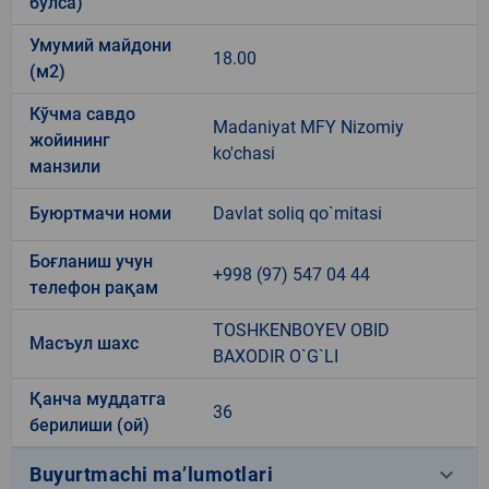
бўлса)
Умумий майдони
18.00
(м2)
Кўчма савдо
Madaniyat MFY Nizomiy
жойининг
ko'chasi
манзили
Буюртмачи номи
Davlat soliq qo`mitasi
Боғланиш учун
+998 (97) 547 04 44
телефон рақам
TOSHKENBOYEV OBID
Масъул шахс
BAXODIR O`G`LI
Қанча муддатга
36
берилиши (ой)
keyboard_arrow_down
Buyurtmachi ma’lumotlari