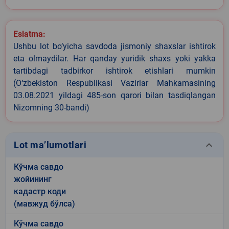
Eslatma:
Ushbu lot bo‘yicha savdoda jismoniy shaxslar ishtirok
eta olmaydilar. Har qanday yuridik shaxs yoki yakka
tartibdagi tadbirkor ishtirok etishlari mumkin
(O‘zbekiston Respublikasi Vazirlar Mahkamasining
03.08.2021 yildagi 485-son qarori bilan tasdiqlangan
Nizomning 30-bandi)
keyboard_arrow_down
Lot ma’lumotlari
Кўчма савдо
жойининг
кадастр коди
(мавжуд бўлса)
Кўчма савдо