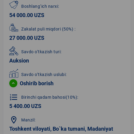
Boshlang‘ich narxi:
54 000.00 UZS
Zakalat puli miqdori
(50%)
:
27 000.00 UZS
Savdo o‘tkazish turi:
Auksion
Savdo o‘tkazish uslubi:
Oshirib borish
format_list_numbered
Birinchi qadam bahosi(10%):
5 400.00 UZS
location_on
Manzil:
Toshkent viloyati, Bo`ka tumani, Madaniyat