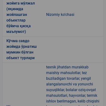
жойига мўлжал
(яқинида
жойлашган
Nizomiy ko'chasi
объектлар
бўйича қисқа
маълумот)
Кўчма савдо
жойида ўрнатиш
мумкин бўлган
объект турлари
texnik jihatdan murakkab
maishiy mahsulotlar, tez
buziladigan tovarlar, yengil
alangalanuvchi va yonuvchi
suyuqliklar, bolalar oziq-ovqat
mahsulotlari, hayvonlar, termik
ishlov berilmagan, kelib chiqishi