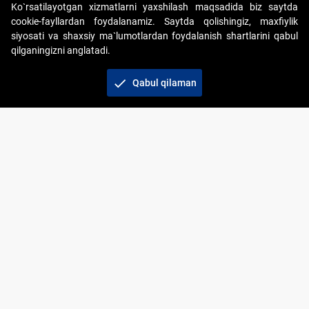
Ko`rsatilayotgan xizmatlarni yaxshilash maqsadida biz saytda
cookie-fayllardan foydalanamiz. Saytda qolishingiz, maxfiylik
siyosati va shaxsiy ma`lumotlardan foydalanish shartlarini qabul
qilganingizni anglatadi.
Copyright © 2017-2026. "Elektron onlayn-auksionlarni
tashkil etish" AJ. Barcha huquqlar himoyalangan
check
Qabul qilaman
To‘lov usullari
Bog‘lanish