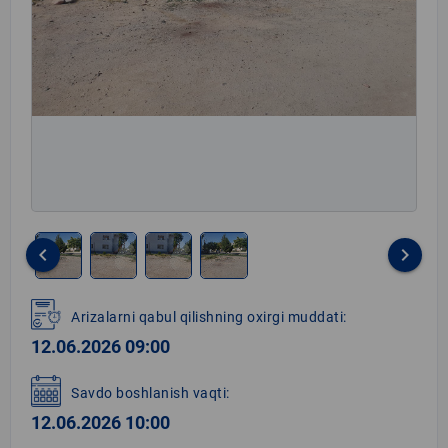
keyboard_arrow_left
keyboard_arrow_right
Item
1
Arizalarni qabul qilishning oxirgi muddati:
of
12.06.2026 09:00
4
Savdo boshlanish vaqti:
12.06.2026 10:00