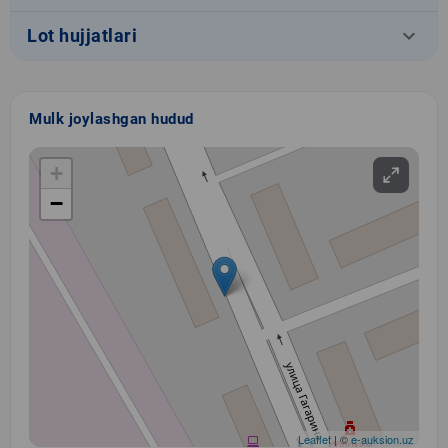
keyboard_arrow_down
Lot hujjatlari
Mulk joylashgan hudud
+
−
Leaflet
| ©
e-auksion.uz