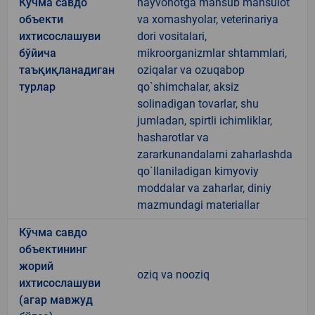
Кўчма савдо
hayvonotga mansub mahsulot
объекти
va xomashyolar, veterinariya
ихтисослашуви
dori vositalari,
бўйича
mikroorganizmlar shtammlari,
таъқиқланадиган
oziqalar va ozuqabop
турлар
qo`shimchalar, aksiz
solinadigan tovarlar, shu
jumladan, spirtli ichimliklar,
hasharotlar va
zararkunandalarni zaharlashda
qo`llaniladigan kimyoviy
moddalar va zaharlar, diniy
mazmundagi materiallar
Кўчма савдо
объектининг
жорий
oziq va nooziq
ихтисослашуви
(агар мавжуд