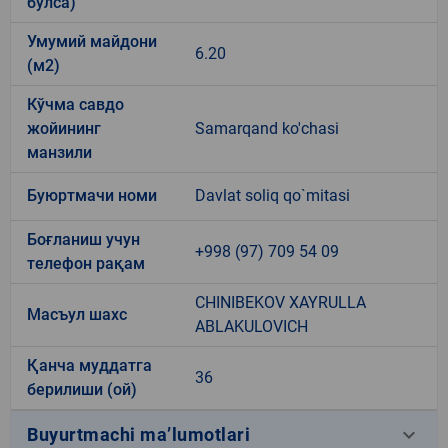
бўлса)
Умумий майдони
6.20
(м2)
Кўчма савдо
жойининг
Samarqand ko'chasi
манзили
Буюртмачи номи
Davlat soliq qo`mitasi
Боғланиш учун
+998 (97) 709 54 09
телефон рақам
CHINIBEKOV XAYRULLA
Масъул шахс
ABLAKULOVICH
Қанча муддатга
36
берилиши (ой)
keyboard_arrow_down
Buyurtmachi ma’lumotlari