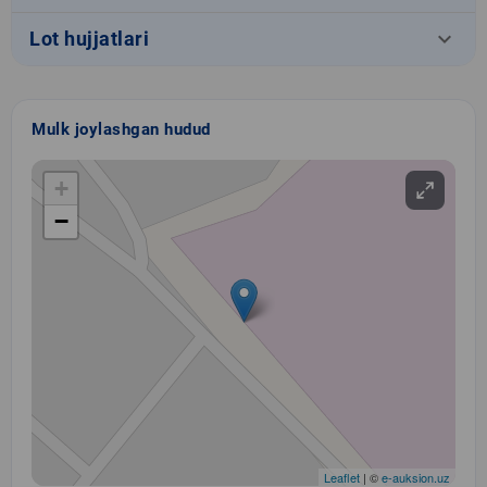
keyboard_arrow_down
Lot hujjatlari
Mulk joylashgan hudud
+
−
Leaflet
| ©
e-auksion.uz