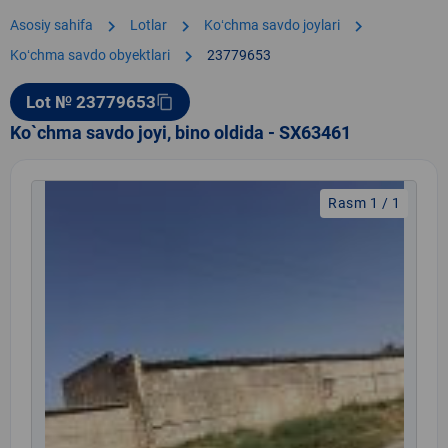
chevron_right
chevron_right
chevron_right
Asosiy sahifa
Lotlar
Koʻchma savdo joylari
chevron_right
Koʻchma savdo obyektlari
23779653
Lot № 23779653
content_copy
Ko`chma savdo joyi, bino oldida - SX63461
Rasm 1 / 1