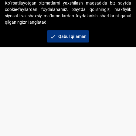
Ko`rsatilayotgan xizmatlarni yaxshilash maqsadida biz saytda
cookie-fayllardan foydalanamiz. Saytda qolishingiz, maxfiylik
siyosati va shaxsiy ma`lumotlardan foydalanish shartlarini qabul
qilganingizni anglatadi.
Copyright © 2017-2026. "Elektron onlayn-auksionlarni
tashkil etish" AJ. Barcha huquqlar himoyalangan
check
Qabul qilaman
To‘lov usullari
Bog‘lanish