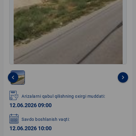
keyboard_arrow_left
keyboard_arrow_right
Item
1
Arizalarni qabul qilishning oxirgi muddati:
of
12.06.2026 09:00
1
Savdo boshlanish vaqti:
12.06.2026 10:00