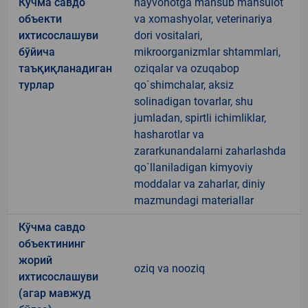
Кўчма савдо
hayvonotga mansub mahsulot
объекти
va xomashyolar, veterinariya
ихтисослашуви
dori vositalari,
бўйича
mikroorganizmlar shtammlari,
таъқиқланадиган
oziqalar va ozuqabop
турлар
qo`shimchalar, aksiz
solinadigan tovarlar, shu
jumladan, spirtli ichimliklar,
hasharotlar va
zararkunandalarni zaharlashda
qo`llaniladigan kimyoviy
moddalar va zaharlar, diniy
mazmundagi materiallar
Кўчма савдо
объектининг
жорий
oziq va nooziq
ихтисослашуви
(агар мавжуд