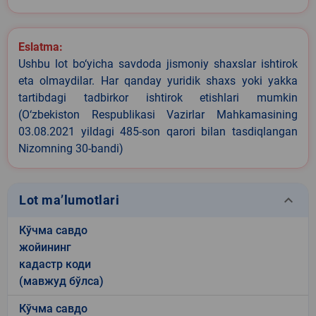
Eslatma:
Ushbu lot bo‘yicha savdoda jismoniy shaxslar ishtirok
eta olmaydilar. Har qanday yuridik shaxs yoki yakka
tartibdagi tadbirkor ishtirok etishlari mumkin
(O‘zbekiston Respublikasi Vazirlar Mahkamasining
03.08.2021 yildagi 485-son qarori bilan tasdiqlangan
Nizomning 30-bandi)
keyboard_arrow_down
Lot ma’lumotlari
Кўчма савдо
жойининг
кадастр коди
(мавжуд бўлса)
Кўчма савдо