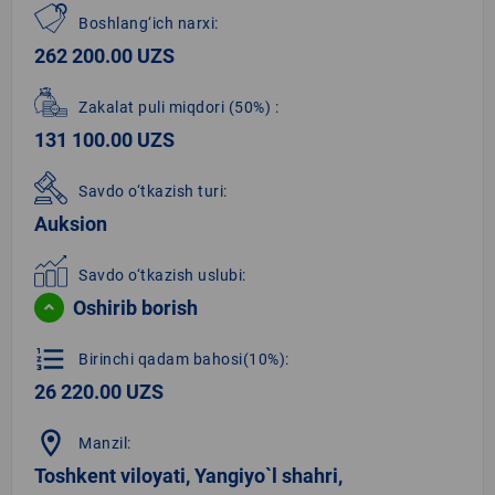
Boshlang‘ich narxi:
262 200.00 UZS
Zakalat puli miqdori
(50%)
:
131 100.00 UZS
Savdo o‘tkazish turi:
Auksion
Savdo o‘tkazish uslubi:
Oshirib borish
format_list_numbered
Birinchi qadam bahosi(10%):
26 220.00 UZS
location_on
Manzil:
Toshkent viloyati, Yangiyo`l shahri,