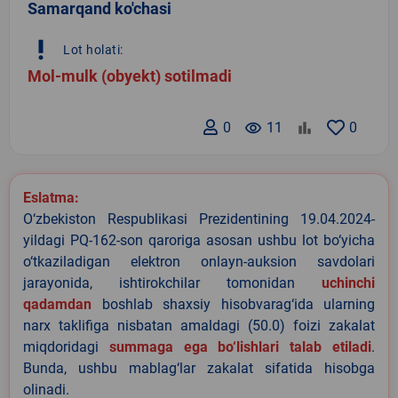
Samarqand ko'chasi
priority_high
Lot holati:
Mol-mulk (obyekt) sotilmadi
0
remove_red_eye
11
0
Eslatma:
O‘zbekiston Respublikasi Prezidentining 19.04.2024-
yildagi PQ-162-son qaroriga asosan ushbu lot bo‘yicha
o‘tkaziladigan elektron onlayn-auksion savdolari
jarayonida, ishtirokchilar tomonidan
uchinchi
qadamdan
boshlab shaxsiy hisobvarag‘ida ularning
narx taklifiga nisbatan amaldagi (50.0) foizi zakalat
miqdoridagi
summaga ega bo‘lishlari talab etiladi
.
Bunda, ushbu mablag‘lar zakalat sifatida hisobga
olinadi.