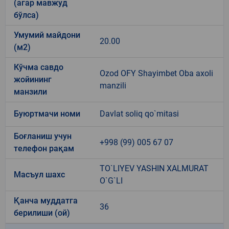
(агар мавжуд
бўлса)
Умумий майдони
20.00
(м2)
Кўчма савдо
Ozod OFY Shayimbet Oba axoli
жойининг
manzili
манзили
Буюртмачи номи
Davlat soliq qo`mitasi
Боғланиш учун
+998 (99) 005 67 07
телефон рақам
TO`LIYEV YASHIN XALMURAT
Масъул шахс
O`G`LI
Қанча муддатга
36
берилиши (ой)