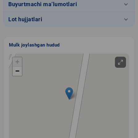
keyboard_arrow_down
Buyurtmachi ma’lumotlari
keyboard_arrow_down
Lot hujjatlari
Mulk joylashgan hudud
+
−