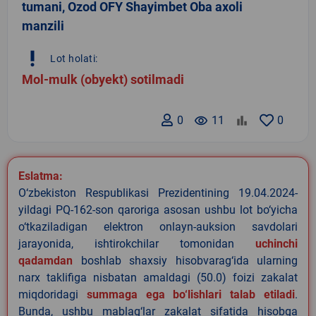
tumani, Ozod OFY Shayimbet Oba axoli
manzili
priority_high
Lot holati:
Mol-mulk (obyekt) sotilmadi
0
remove_red_eye
11
0
Eslatma:
O‘zbekiston Respublikasi Prezidentining 19.04.2024-
yildagi PQ-162-son qaroriga asosan ushbu lot bo‘yicha
o‘tkaziladigan elektron onlayn-auksion savdolari
jarayonida, ishtirokchilar tomonidan
uchinchi
qadamdan
boshlab shaxsiy hisobvarag‘ida ularning
narx taklifiga nisbatan amaldagi (50.0) foizi zakalat
miqdoridagi
summaga ega bo‘lishlari talab etiladi
.
Bunda, ushbu mablag‘lar zakalat sifatida hisobga