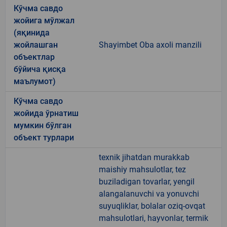
Кўчма савдо
жойига мўлжал
(яқинида
жойлашган
Shayimbet Oba axoli manzili
объектлар
бўйича қисқа
маълумот)
Кўчма савдо
жойида ўрнатиш
мумкин бўлган
объект турлари
texnik jihatdan murakkab
maishiy mahsulotlar, tez
buziladigan tovarlar, yengil
alangalanuvchi va yonuvchi
suyuqliklar, bolalar oziq-ovqat
mahsulotlari, hayvonlar, termik