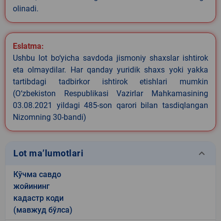
olinadi.
Eslatma:
Ushbu lot bo‘yicha savdoda jismoniy shaxslar ishtirok
eta olmaydilar. Har qanday yuridik shaxs yoki yakka
tartibdagi tadbirkor ishtirok etishlari mumkin
(O‘zbekiston Respublikasi Vazirlar Mahkamasining
03.08.2021 yildagi 485-son qarori bilan tasdiqlangan
Nizomning 30-bandi)
keyboard_arrow_down
Lot ma’lumotlari
Кўчма савдо
жойининг
кадастр коди
(мавжуд бўлса)