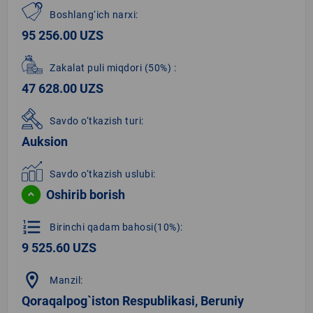
Boshlang‘ich narxi:
95 256.00 UZS
Zakalat puli miqdori
(50%)
:
47 628.00 UZS
Savdo o‘tkazish turi:
Auksion
Savdo o‘tkazish uslubi:
Oshirib borish
format_list_numbered
Birinchi qadam bahosi(10%):
9 525.60 UZS
location_on
Manzil:
Qoraqalpog`iston Respublikasi, Beruniy