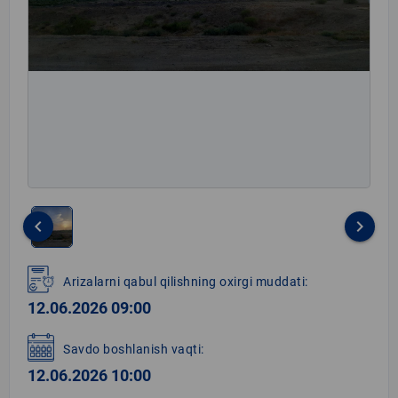
keyboard_arrow_left
keyboard_arrow_right
Item
1
Arizalarni qabul qilishning oxirgi muddati:
of
12.06.2026 09:00
1
Savdo boshlanish vaqti:
12.06.2026 10:00