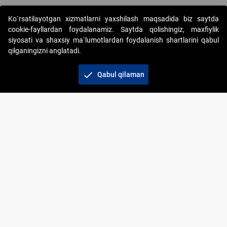
Ko`rsatilayotgan xizmatlarni yaxshilash maqsadida biz saytda
cookie-fayllardan foydalanamiz. Saytda qolishingiz, maxfiylik
siyosati va shaxsiy ma`lumotlardan foydalanish shartlarini qabul
qilganingizni anglatadi.
Copyright © 2017-2026. "Elektron onlayn-auksionlarni
tashkil etish" AJ. Barcha huquqlar himoyalangan
check
Qabul qilaman
To‘lov usullari
Bog‘lanish