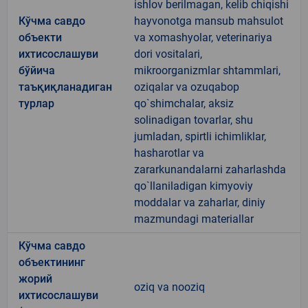
ishlov berilmagan, kelib chiqishi
Кўчма савдо
hayvonotga mansub mahsulot
объекти
va xomashyolar, veterinariya
ихтисослашуви
dori vositalari,
бўйича
mikroorganizmlar shtammlari,
таъқиқланадиган
oziqalar va ozuqabop
турлар
qo`shimchalar, aksiz
solinadigan tovarlar, shu
jumladan, spirtli ichimliklar,
hasharotlar va
zararkunandalarni zaharlashda
qo`llaniladigan kimyoviy
moddalar va zaharlar, diniy
mazmundagi materiallar
Кўчма савдо
объектининг
жорий
oziq va nooziq
ихтисослашуви