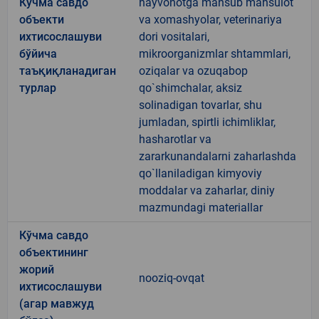
Кўчма савдо
hayvonotga mansub mahsulot
объекти
va xomashyolar, veterinariya
ихтисослашуви
dori vositalari,
бўйича
mikroorganizmlar shtammlari,
таъқиқланадиган
oziqalar va ozuqabop
турлар
qo`shimchalar, aksiz
solinadigan tovarlar, shu
jumladan, spirtli ichimliklar,
hasharotlar va
zararkunandalarni zaharlashda
qo`llaniladigan kimyoviy
moddalar va zaharlar, diniy
mazmundagi materiallar
Кўчма савдо
объектининг
жорий
nooziq-ovqat
ихтисослашуви
(агар мавжуд