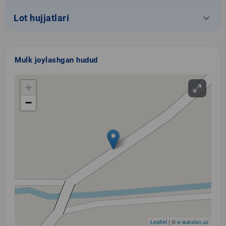
keyboard_arrow_down
Lot hujjatlari
Mulk joylashgan hudud
+
−
Leaflet
| ©
e-auksion.uz