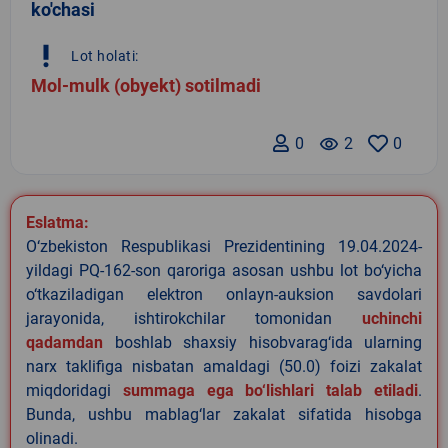
ko'chasi
priority_high
Lot holati:
Mol-mulk (obyekt) sotilmadi
0
remove_red_eye
2
0
Eslatma:
O‘zbekiston Respublikasi Prezidentining 19.04.2024-
yildagi PQ-162-son qaroriga asosan ushbu lot bo‘yicha
o‘tkaziladigan elektron onlayn-auksion savdolari
jarayonida, ishtirokchilar tomonidan
uchinchi
qadamdan
boshlab shaxsiy hisobvarag‘ida ularning
narx taklifiga nisbatan amaldagi (50.0) foizi zakalat
miqdoridagi
summaga ega bo‘lishlari talab etiladi
.
Bunda, ushbu mablag‘lar zakalat sifatida hisobga
olinadi.