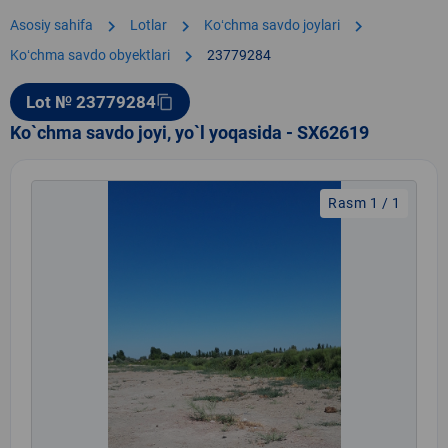
chevron_right
chevron_right
chevron_right
Asosiy sahifa
Lotlar
Koʻchma savdo joylari
chevron_right
Koʻchma savdo obyektlari
23779284
Lot № 23779284
content_copy
Ko`chma savdo joyi, yo`l yoqasida - SX62619
Rasm 1 / 1