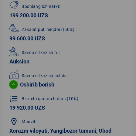
Boshlang‘ich narxi:
199 200.00 UZS
Zakalat puli miqdori
(50%)
:
99 600.00 UZS
Savdo o‘tkazish turi:
Auksion
Savdo o‘tkazish uslubi:
Oshirib borish
format_list_numbered
Birinchi qadam bahosi(10%):
19 920.00 UZS
location_on
Manzil:
Xorazm viloyati, Yangibozor tumani, Obod