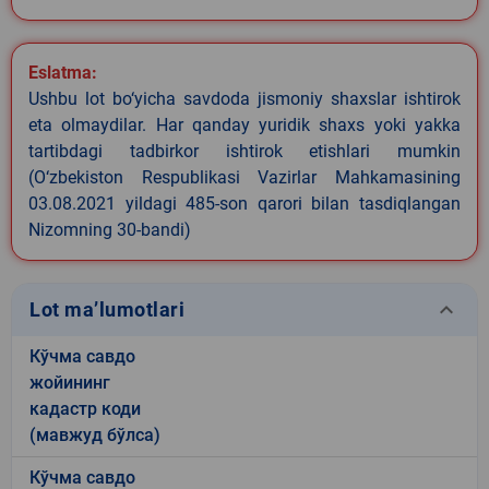
Eslatma:
Ushbu lot bo‘yicha savdoda jismoniy shaxslar ishtirok
eta olmaydilar. Har qanday yuridik shaxs yoki yakka
tartibdagi tadbirkor ishtirok etishlari mumkin
(O‘zbekiston Respublikasi Vazirlar Mahkamasining
03.08.2021 yildagi 485-son qarori bilan tasdiqlangan
Nizomning 30-bandi)
keyboard_arrow_down
Lot ma’lumotlari
Кўчма савдо
жойининг
кадастр коди
(мавжуд бўлса)
Кўчма савдо