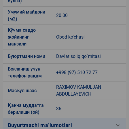
бўлса)
Умумий майдони
20.00
(м2)
Кўчма савдо
жойининг
Obod ko'chasi
манзили
Буюртмачи номи
Davlat soliq qo`mitasi
Боғланиш учун
+998 (97) 510 72 77
телефон рақам
RAXIMOV KAMULJAN
Масъул шахс
ABDULLAYEVICH
Қанча муддатга
36
берилиши (ой)
keyboard_arrow_down
Buyurtmachi ma’lumotlari