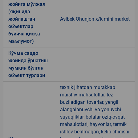
жойига мўлжал
(яқинида
жойлашган
Aslbek Ohunjon x/k mini market
объектлар
бўйича қисқа
маълумот)
Кўчма савдо
жойида ўрнатиш
мумкин бўлган
объект турлари
texnik jihatdan murakkab
maishiy mahsulotlar, tez
buziladigan tovarlar, yengil
alangalanuvchi va yonuvchi
suyuqliklar, bolalar oziq-ovqat
mahsulotlari, hayvonlar, termik
ishlov berilmagan, kelib chiqishi