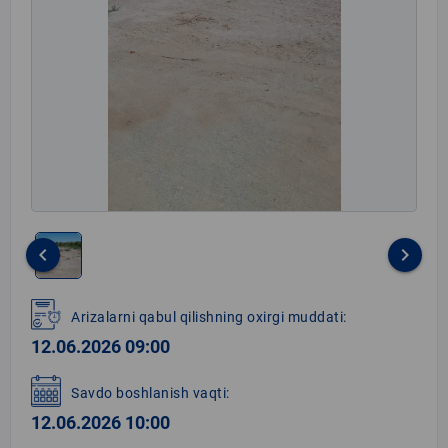
keyboard_arrow_left
keyboard_arrow_right
Item
1
Arizalarni qabul qilishning oxirgi muddati:
of
12.06.2026 09:00
1
Savdo boshlanish vaqti:
12.06.2026 10:00