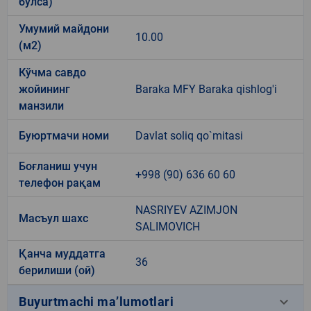
бўлса)
Умумий майдони
10.00
(м2)
Кўчма савдо
жойининг
Baraka MFY Baraka qishlog'i
манзили
Буюртмачи номи
Davlat soliq qo`mitasi
Боғланиш учун
+998 (90) 636 60 60
телефон рақам
NASRIYEV AZIMJON
Масъул шахс
SALIMOVICH
Қанча муддатга
36
берилиши (ой)
keyboard_arrow_down
Buyurtmachi ma’lumotlari