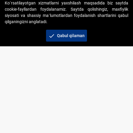
Ko`rsatilayotgan xizmatlarni yaxshilash maqsadida biz saytda
cookie-fayllardan foydalanamiz. Saytda qolishingiz, maxfiylik
siyosati va shaxsiy ma`lumotlardan foydalanish shartlarini qabul
qilganingizni anglatadi.
Copyright © 2017-2026. "Elektron onlayn-auksionlarni
tashkil etish" AJ. Barcha huquqlar himoyalangan
check
Qabul qilaman
To‘lov usullari
Bog‘lanish