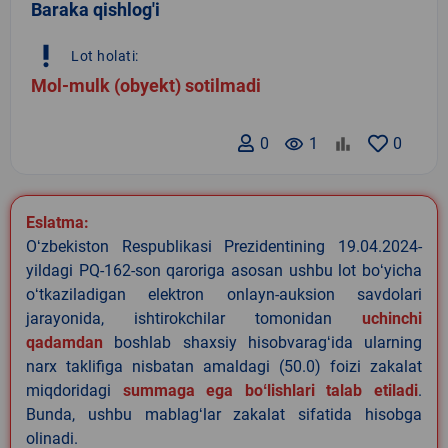
Baraka qishlog'i
priority_high
Lot holati:
Mol-mulk (obyekt) sotilmadi
0
remove_red_eye
1
0
Eslatma:
Oʻzbekiston Respublikasi Prezidentining 19.04.2024-
yildagi PQ-162-son qaroriga asosan ushbu lot boʻyicha
oʻtkaziladigan elektron onlayn-auksion savdolari
jarayonida, ishtirokchilar tomonidan
uchinchi
qadamdan
boshlab shaxsiy hisobvaragʻida ularning
narx taklifiga nisbatan amaldagi (50.0) foizi zakalat
miqdoridagi
summaga ega boʻlishlari talab etiladi
.
Bunda, ushbu mablagʻlar zakalat sifatida hisobga
olinadi.