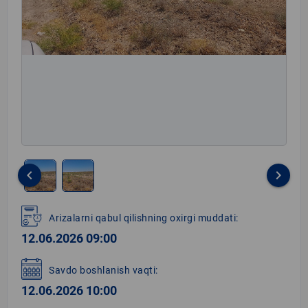
keyboard_arrow_left
keyboard_arrow_right
Item
1
Arizalarni qabul qilishning oxirgi muddati:
of
12.06.2026 09:00
2
Savdo boshlanish vaqti:
12.06.2026 10:00