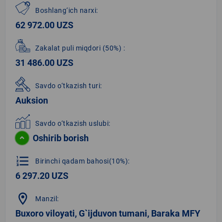
Boshlang‘ich narxi:
62 972.00 UZS
Zakalat puli miqdori
(50%)
:
31 486.00 UZS
Savdo o‘tkazish turi:
Auksion
Savdo o‘tkazish uslubi:
Oshirib borish
format_list_numbered
Birinchi qadam bahosi(10%):
6 297.20 UZS
location_on
Manzil:
Buxoro viloyati, G`ijduvon tumani, Baraka MFY