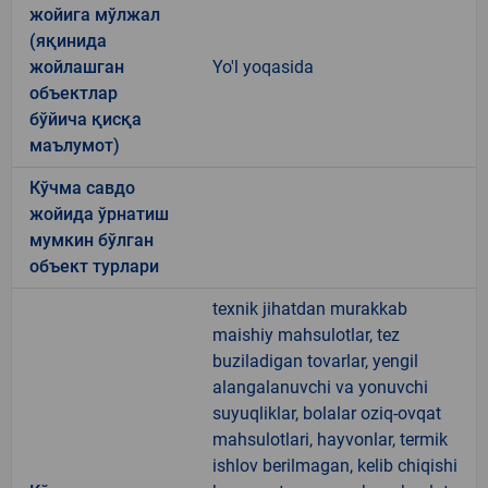
жойига мўлжал
(яқинида
жойлашган
Yo'l yoqasida
объектлар
бўйича қисқа
маълумот)
Кўчма савдо
жойида ўрнатиш
мумкин бўлган
объект турлари
texnik jihatdan murakkab
maishiy mahsulotlar, tez
buziladigan tovarlar, yengil
alangalanuvchi va yonuvchi
suyuqliklar, bolalar oziq-ovqat
mahsulotlari, hayvonlar, termik
ishlov berilmagan, kelib chiqishi