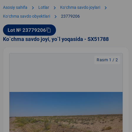
chevron_right
chevron_right
chevron_right
Asosiy sahifa
Lotlar
Koʻchma savdo joylari
chevron_right
Koʻchma savdo obyektlari
23779206
Lot № 23779206
content_copy
Ko`chma savdo joyi, yo`l yoqasida - SX51788
Rasm 1 / 2