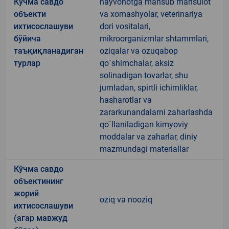
Кўчма савдо
hayvonotga mansub mahsulot
объекти
va xomashyolar, veterinariya
ихтисослашуви
dori vositalari,
бўйича
mikroorganizmlar shtammlari,
таъқиқланадиган
oziqalar va ozuqabop
турлар
qo`shimchalar, aksiz
solinadigan tovarlar, shu
jumladan, spirtli ichimliklar,
hasharotlar va
zararkunandalarni zaharlashda
qo`llaniladigan kimyoviy
moddalar va zaharlar, diniy
mazmundagi materiallar
Кўчма савдо
объектининг
жорий
oziq va nooziq
ихтисослашуви
(агар мавжуд