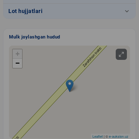
keyboard_arrow_down
Lot hujjatlari
Mulk joylashgan hudud
+
−
Leaflet
| ©
e-auksion.uz