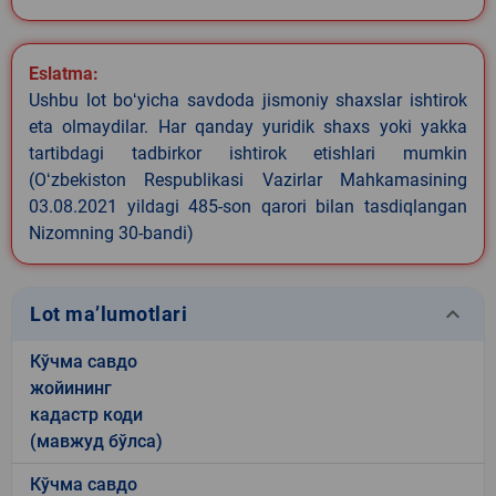
Eslatma:
Ushbu lot boʻyicha savdoda jismoniy shaxslar ishtirok
eta olmaydilar. Har qanday yuridik shaxs yoki yakka
tartibdagi tadbirkor ishtirok etishlari mumkin
(Oʻzbekiston Respublikasi Vazirlar Mahkamasining
03.08.2021 yildagi 485-son qarori bilan tasdiqlangan
Nizomning 30-bandi)
keyboard_arrow_down
Lot ma’lumotlari
Кўчма савдо
жойининг
кадастр коди
(мавжуд бўлса)
Кўчма савдо