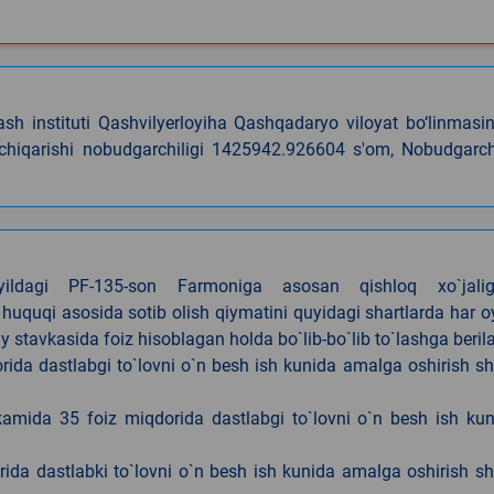
lash instituti Qashvilyerloyiha Qashqadaryo viloyat bo‘linmasi
 chiqarishi nobudgarchiligi 1425942.926604 s'om, Nobudgarch
4-yildagi PF-135-son Farmoniga asosan qishloq xo`jalig
 huquqi asosida sotib olish qiymatini quyidagi shartlarda har 
tavkasida foiz hisoblagan holda bo`lib-bo`lib to`lashga berila
ida dastlabgi to`lovni o`n besh ish kunida amalga oshirish sh
kamida 35 foiz miqdorida dastlabgi to`lovni o`n besh ish ku
rida dastlabki to`lovni o`n besh ish kunida amalga oshirish sh