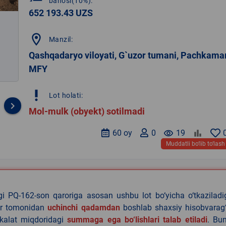
bahosi(10%):
652 193.43 UZS
location_on
Manzil:
Qashqadaryo viloyati, G`uzor tumani, Pachkama
MFY
priority_high
Lot holati:
keyboard_arrow_right
Mol-mulk (obyekt) sotilmadi
60 oy
0
remove_red_eye
19
Muddatli bo‘lib to‘lash
agi PQ-162-son qaroriga asosan ushbu lot bo‘yicha o‘tkazilad
lar tomonidan
uchinchi qadamdan
boshlab shaxsiy hisobvarag‘
akalat miqdoridagi
summaga ega bo‘lishlari talab etiladi
. Bu