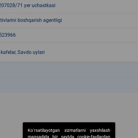
7028/71 yer uchastkasi
tivlarini boshqarish agentligi
523966
kafelar, Savdo uylari
k
k
Ko`rsatilayotgan xizmatlarni yaxshilash
maqsadida biz saytda cookie-fayllardan