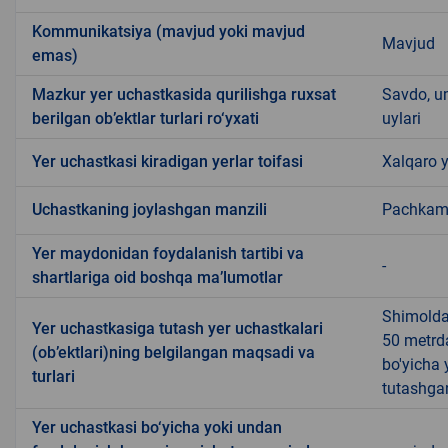
Kommunikatsiya (mavjud yoki mavjud
Mavjud
emas)
Mazkur yer uchastkasida qurilishga ruxsat
Savdo, u
berilgan ob’ektlar turlari ro‘yxati
uylari
Yer uchastkasi kiradigan yerlar toifasi
Xalqaro y
Uchastkaning joylashgan manzili
Pachkam
Yer maydonidan foydalanish tartibi va
-
shartlariga oid boshqa ma’lumotlar
Shimoldan
Yer uchastkasiga tutash yer uchastkalari
50 metrda
(ob’ektlari)ning belgilangan maqsadi va
bo'yicha 
turlari
tutashga
Yer uchastkasi bo‘yicha yoki undan