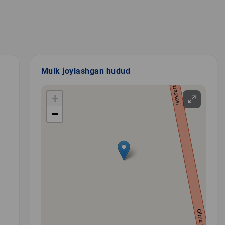
Mulk joylashgan hudud
+
−