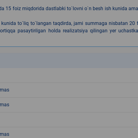
da 15 foiz miqdorida dastlabki to`lovni o`n besh ish kunida am
h kunida to`liq to`langan taqdirda, jami summaga nisbatan 20 
rtiqqa pasaytirilgan holda realizatsiya qilingan yer uchastka
k
emas
emas
emas