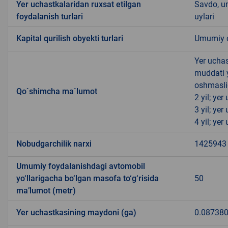
Yer uchastkalaridan ruxsat etilgan
Savdo, u
foydalanish turlari
uylari
Kapital qurilish obyekti turlari
Umumiy ov
Yer uchas
muddati 
oshmasli
Qo`shimcha ma`lumot
2 yil; ye
3 yil; ye
4 yil; ye
Nobudgarchilik narxi
1425943
Umumiy foydalanishdagi avtomobil
yo‘llarigacha bo‘lgan masofa to‘g‘risida
50
ma’lumot (metr)
Yer uchastkasining maydoni (ga)
0.08738