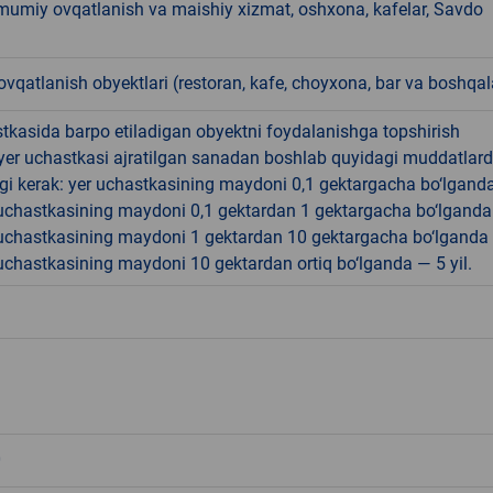
mumiy ovqatlanish va maishiy xizmat, oshxona, kafelar, Savdo
qatlanish obyektlari (restoran, kafe, choyxona, bar va boshqal
tkasida barpo etiladigan obyektni foydalanishga topshirish
yer uchastkasi ajratilgan sanadan boshlab quyidagi muddatlar
gi kerak: yer uchastkasining maydoni 0,1 gektargacha bo‘lgand
r uchastkasining maydoni 0,1 gektardan 1 gektargacha bo‘lgand
r uchastkasining maydoni 1 gektardan 10 gektargacha bo‘lganda
r uchastkasining maydoni 10 gektardan ortiq bo‘lganda — 5 yil.
0