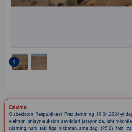
keyboard_arrow_left
Item
1
of
2
Eslatma:
O‘zbekiston Respublikasi Prezidentining 19.04.2024-yild
elektron onlayn-auksion savdolari jarayonida, ishtirokchi
ularning narx taklifiga nisbatan amaldagi (25.0) foizi z