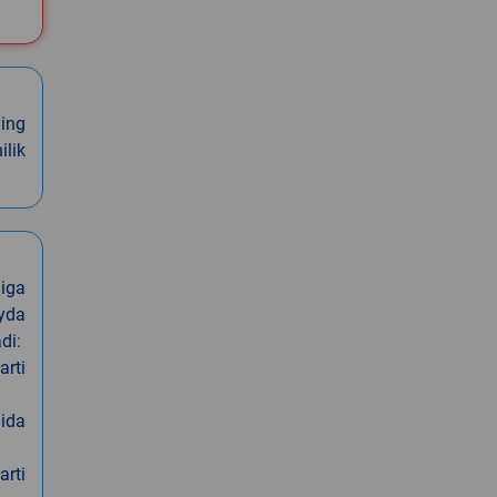
ning
ilik
iga
oyda
di:
arti
nida
arti