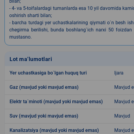
bilan;
- 4- va 5-toifalardagi tumanlarda esa 10 yil davomida kami
oshirish sharti bilan;
- barcha turdagi yer uchastkalarining qiymati o`n besh is
chegirma berilishi, bunda boshlang`ich narxi 50 foizdan o
mustasno.
Lot ma’lumotlari
Yer uchastkasiga bo`lgan huquq turi
Ijara
Gaz (mavjud yoki mavjud emas)
Mavjud 
Elektr ta`minoti (mavjud yoki mavjud emas)
Mavjud 
Suv (mavjud yoki mavjud emas)
Mavjud
Kanalizatsiya (mavjud yoki mavjud emas)
Mavjud 