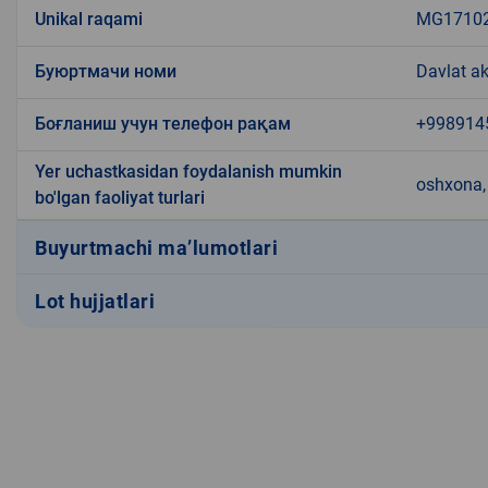
Unikal raqami
MG171020
Буюртмачи номи
Davlat ak
Боғланиш учун телефон рақам
+998914
Yer uchastkasidan foydalanish mumkin
oshxona, 
bo'lgan faoliyat turlari
Buyurtmachi ma’lumotlari
Lot hujjatlari