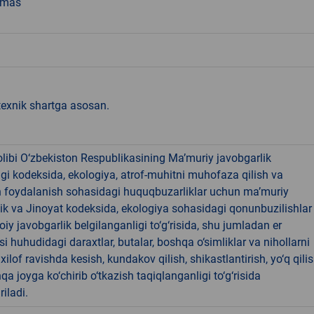
emas
texnik shartga asosan.
libi O‘zbekiston Respublikasining Ma’muriy javobgarlik
dagi kodeksida, ekologiya, atrof-muhitni muhofaza qilish va
n foydalanish sohasidagi huquqbuzarliklar uchun ma’muriy
ik va Jinoyat kodeksida, ekologiya sohasidagi qonunbuzilishlar
oiy javobgarlik belgilanganligi to‘g‘risida, shu jumladan er
i huhudidagi daraxtlar, butalar, boshqa o‘simliklar va nihollarni
ilof ravishda kesish, kundakov qilish, shikastlantirish, yo‘q qili
qa joyga ko‘chirib o‘tkazish taqiqlanganligi to‘g‘risida
riladi.