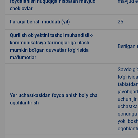
foydalanish huquqiga nisbatan mavjud
mavjud 
cheklovlar
Ijaraga berish muddati (yil)
25
Qurilish ob'yektini tashqi muhandislik-
kommunikatsiya tarmoqlariga ulash
Berilgan 
mumkin bo'lgan quvvatlar to'g'risida
ma'lumotlar
Savdo g‘o
to‘g‘risi
tabiatda
javobgarl
Yer uchastkasidan foydalanish bo`yicha
uchun jin
ogohlantirish
uchastkas
qonunga x
yoki bosh
ogohlanti