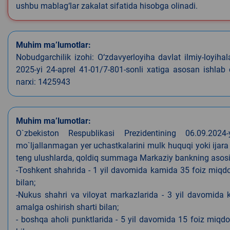
ushbu mablag‘lar zakalat sifatida hisobga olinadi.
Muhim ma’lumotlar:
Nobudgarchilik izohi: O‘zdavyerloyiha davlat ilmiy-loyiha
2025-yi 24-aprel 41-01/7-801-sonli xatiga asosan ishlab
narxi: 1425943
Muhim ma’lumotlar:
O`zbekiston Respublikasi Prezidentining 06.09.202
mo`ljallanmagan yer uchastkalarini mulk huquqi yoki ijara
teng ulushlarda, qoldiq summaga Markaziy bankning asosiy s
-Toshkent shahrida - 1 yil davomida kamida 35 foiz miqdor
bilan;
-Nukus shahri va viloyat markazlarida - 3 yil davomida 
amalga oshirish sharti bilan;
- boshqa aholi punktlarida - 5 yil davomida 15 foiz miqdo