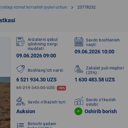
chevron_right
o‘yidagi xizmat ko‘rsatish joylari uchun
23778232
stkasi
Arizalarni qabul
Savdo boshlanish
qilishning oxirgi
vaqti:
muddati:
09.06.2026 10:00
09.06.2026 09:00
Zakalat puli miqdori
Boshlang‘ich narxi:
(25%)
:
6 521 934.30 UZS
1 630 483.58 UZS
65 219 343.00 UZS
-90%
Savdo o‘tkazish
Savdo o‘tkazish turi:
uslubi:
Auksion
Oshirib borish
Birinchi qadam
format_list_numbered