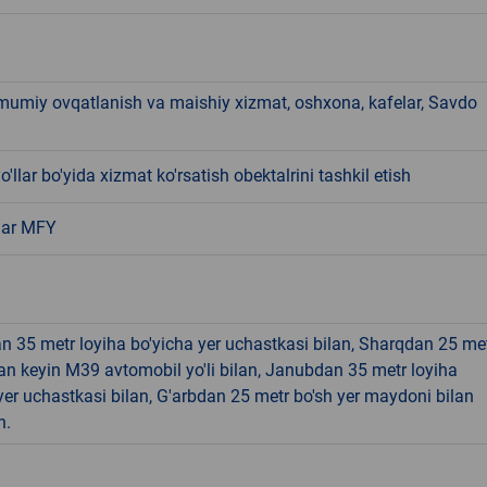
mumiy ovqatlanish va maishiy xizmat, oshxona, kafelar, Savdo
o'llar bo'yida xizmat ko'rsatish obektalrini tashkil etish
ar MFY
 35 metr loyiha bo'yicha yer uchastkasi bilan, Sharqdan 25 me
n keyin M39 avtomobil yo'li bilan, Janubdan 35 metr loyiha
yer uchastkasi bilan, G'arbdan 25 metr bo'sh yer maydoni bilan
n.