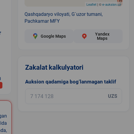
Leaflet
| ©
e-auksion.uz
Qashqadaryo viloyati, G`uzor tumani,
Pachkamar MFY
r
Yandex
Google Maps
Maps
Zakalat kalkulyatori
0
Auksion qadamiga bog‘lanmagan taklif
UZS
igan
ida
nda,