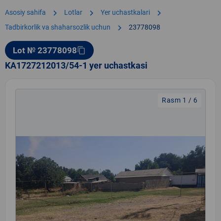
chevron_right
chevron_right
chevron_right
Asosiy sahifa
Lotlar
Yer uchastkalari
chevron_right
Tadbirkorlik va shaharsozlik uchun
23778098
Lot № 23778098
content_copy
KA1727212013/54-1 yer uchastkasi
Rasm 1 / 6