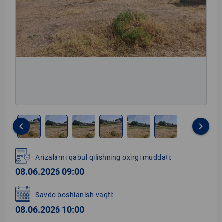
keyboard_arrow_left
keyboard_arrow_right
Item
1
Arizalarni qabul qilishning oxirgi muddati:
of
08.06.2026 09:00
6
Savdo boshlanish vaqti:
08.06.2026 10:00