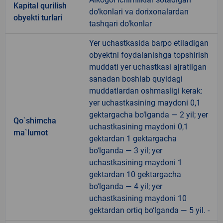
Kapital qurilish
do‘konlari va dorixonalardan
obyekti turlari
tashqari do‘konlar
Yer uchastkasida barpo etiladigan
obyektni foydalanishga topshirish
muddati yer uchastkasi ajratilgan
sanadan boshlab quyidagi
muddatlardan oshmasligi kerak:
yer uchastkasining maydoni 0,1
gektargacha bo‘lganda — 2 yil; yer
Qo`shimcha
uchastkasining maydoni 0,1
ma`lumot
gektardan 1 gektargacha
bo‘lganda — 3 yil; yer
uchastkasining maydoni 1
gektardan 10 gektargacha
bo‘lganda — 4 yil; yer
uchastkasining maydoni 10
gektardan ortiq bo‘lganda — 5 yil. -