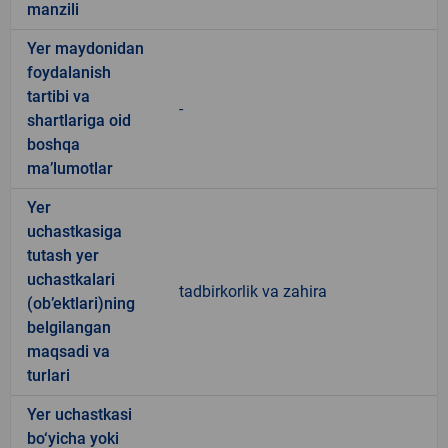
manzili
Yer maydonidan
foydalanish
tartibi va
-
shartlariga oid
boshqa
ma’lumotlar
Yer
uchastkasiga
tutash yer
uchastkalari
tadbirkorlik va zahira
(ob’ektlari)ning
belgilangan
maqsadi va
turlari
Yer uchastkasi
bo‘yicha yoki