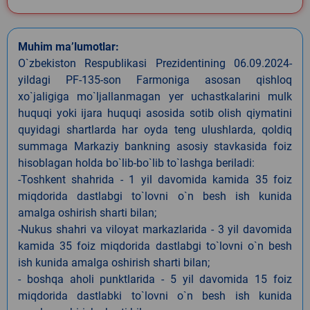
Muhim ma’lumotlar:
O`zbekiston Respublikasi Prezidentining 06.09.2024-
yildagi PF-135-son Farmoniga asosan qishloq
xo`jaligiga mo`ljallanmagan yer uchastkalarini mulk
huquqi yoki ijara huquqi asosida sotib olish qiymatini
quyidagi shartlarda har oyda teng ulushlarda, qoldiq
summaga Markaziy bankning asosiy stavkasida foiz
hisoblagan holda bo`lib-bo`lib to`lashga beriladi:
-Toshkent shahrida - 1 yil davomida kamida 35 foiz
miqdorida dastlabgi to`lovni o`n besh ish kunida
amalga oshirish sharti bilan;
-Nukus shahri va viloyat markazlarida - 3 yil davomida
kamida 35 foiz miqdorida dastlabgi to`lovni o`n besh
ish kunida amalga oshirish sharti bilan;
- boshqa aholi punktlarida - 5 yil davomida 15 foiz
miqdorida dastlabki to`lovni o`n besh ish kunida