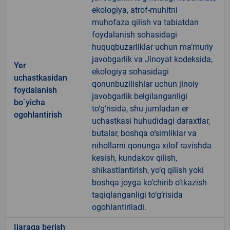
ekologiya, atrof-muhitni
muhofaza qilish va tabiatdan
foydalanish sohasidagi
huquqbuzarliklar uchun ma’muriy
javobgarlik va Jinoyat kodeksida,
Yer
ekologiya sohasidagi
uchastkasidan
qonunbuzilishlar uchun jinoiy
foydalanish
javobgarlik belgilanganligi
bo`yicha
to‘g‘risida, shu jumladan er
ogohlantirish
uchastkasi huhudidagi daraxtlar,
butalar, boshqa o‘simliklar va
nihollarni qonunga xilof ravishda
kesish, kundakov qilish,
shikastlantirish, yo‘q qilish yoki
boshqa joyga ko‘chirib o‘tkazish
taqiqlanganligi to‘g‘risida
ogohlantiriladi.
Ijaraga berish