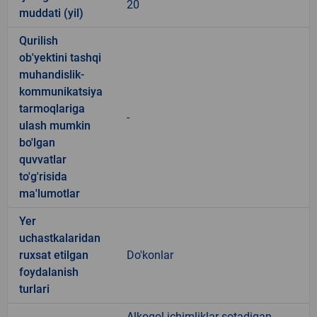
20
muddati (yil)
Qurilish
ob'yektini tashqi
muhandislik-
kommunikatsiya
tarmoqlariga
-
ulash mumkin
bo'lgan
quvvatlar
to'g'risida
ma'lumotlar
Yer
uchastkalaridan
ruxsat etilgan
Do'konlar
foydalanish
turlari
Alkogol ichimliklar sotadigan