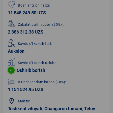
Boshlang‘ich narxi:
11 545 249.50 UZS
Zakalat puli miqdori
(25%)
:
2 886 312.38 UZS
Savdo o‘tkazish turi:
Auksion
Savdo o‘tkazish uslubi:
Oshirib borish
format_list_numbered
Birinchi qadam bahosi(10%):
1 154 524.95 UZS
location_on
Manzil:
Toshkent viloyati, Ohangaron tumani, Telov