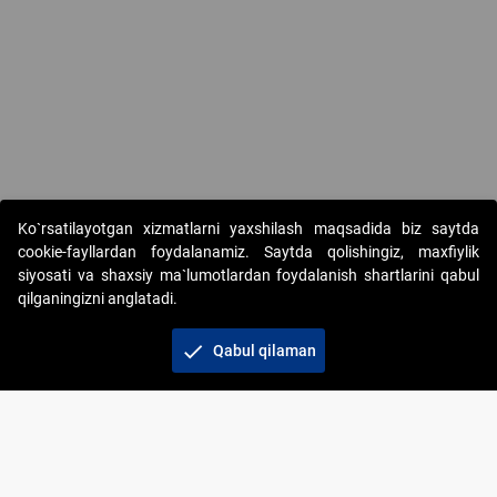
Copyright © 2017-2026. "Elektron onlayn-auksionlarni tashkil etish"
Ko`rsatilayotgan xizmatlarni yaxshilash maqsadida biz saytda
AJ. Barcha huquqlar himoyalangan
cookie-fayllardan foydalanamiz. Saytda qolishingiz, maxfiylik
siyosati va shaxsiy ma`lumotlardan foydalanish shartlarini qabul
qilganingizni anglatadi.
check
Qabul qilaman
+998 71 202-21-11
Veb-saytdagi axborot materiallaridan boshqa
shaxslar foydalanganda jamiyatning korporativ veb-
saytiga majburiy havolalar ko‘rsatilishi kerak