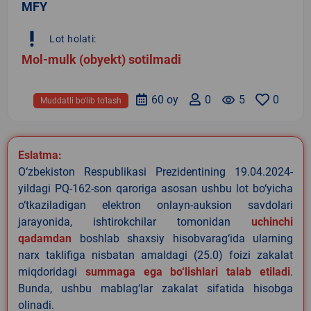
MFY
priority_high
Lot holati:
Mol-mulk (obyekt) sotilmadi
60 oy
0
remove_red_eye
5
0
Muddatli bo‘lib to‘lash
Eslatma:
O‘zbekiston Respublikasi Prezidentining 19.04.2024-
yildagi PQ-162-son qaroriga asosan ushbu lot bo‘yicha
o‘tkaziladigan elektron onlayn-auksion savdolari
jarayonida, ishtirokchilar tomonidan
uchinchi
qadamdan
boshlab shaxsiy hisobvarag‘ida ularning
narx taklifiga nisbatan amaldagi (25.0) foizi zakalat
miqdoridagi
summaga ega bo‘lishlari talab etiladi
.
Bunda, ushbu mablag‘lar zakalat sifatida hisobga
olinadi.