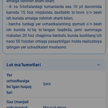
amalga oshirish sharti bilan;
- 4- va 5-toifalardagi tumanlarda esa 10 yil davomida
kamida 15 foiz miqdorida dastlabki to`lovni o`n besh
ish kunida amalga oshirish sharti bilan;
- barcha turdagi yer uchastkalarining qiymati o`n besh
ish kunida to`liq to`langan taqdirda, jami summaga
nisbatan 20 foiz chegirma berilishi, bunda boshlang`ich
narxi 50 foizdan ortiqqa pasaytirilgan holda realizatsiya
qilingan yer uchastkalari mustasno.
keyboard_arrow_down
Lot ma’lumotlari
Yer
uchastkasiga
Ijara
bo`lgan huquq
turi
Gaz (mavjud
yoki mavjud
Mavjud emas