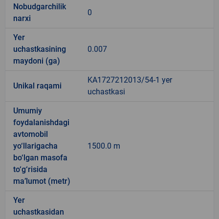
Nobudgarchilik
0
narxi
Yer
uchastkasining
0.007
maydoni (ga)
KA1727212013/54-1 yer
Unikal raqami
uchastkasi
Umumiy
foydalanishdagi
avtomobil
yo‘llarigacha
1500.0 m
bo‘lgan masofa
to‘g‘risida
ma’lumot (metr)
Yer
uchastkasidan