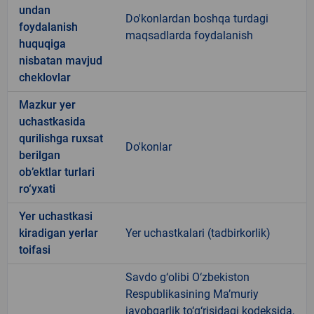
undan
Do'konlardan boshqa turdagi
foydalanish
maqsadlarda foydalanish
huquqiga
nisbatan mavjud
cheklovlar
Mazkur yer
uchastkasida
qurilishga ruxsat
Do'konlar
berilgan
ob’ektlar turlari
ro‘yxati
Yer uchastkasi
kiradigan yerlar
Yer uchastkalari (tadbirkorlik)
toifasi
Savdo g‘olibi O‘zbekiston
Respublikasining Ma’muriy
javobgarlik to‘g‘risidagi kodeksida,