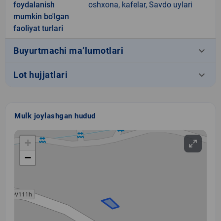
foydalanish
oshxona, kafelar, Savdo uylari
mumkin bo'lgan
faoliyat turlari
keyboard_arrow_down
Buyurtmachi ma’lumotlari
keyboard_arrow_down
Lot hujjatlari
Mulk joylashgan hudud
+
−