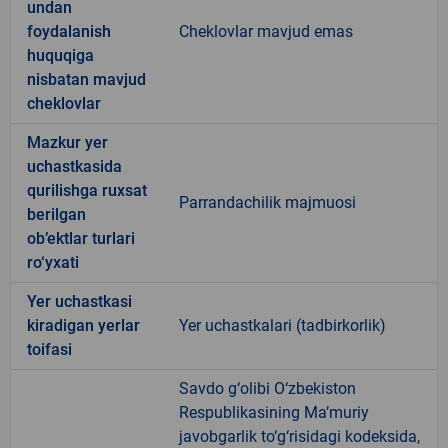
undan
foydalanish
Cheklovlar mavjud emas
huquqiga
nisbatan mavjud
cheklovlar
Mazkur yer
uchastkasida
qurilishga ruxsat
Parrandachilik majmuosi
berilgan
ob’ektlar turlari
ro‘yxati
Yer uchastkasi
kiradigan yerlar
Yer uchastkalari (tadbirkorlik)
toifasi
Savdo g‘olibi O‘zbekiston
Respublikasining Ma’muriy
javobgarlik to‘g‘risidagi kodeksida,