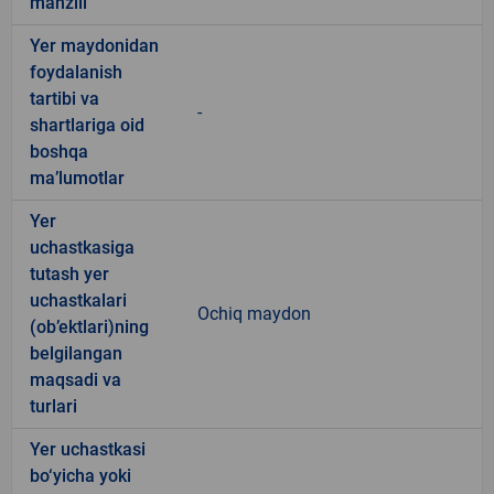
manzili
Yer maydonidan
foydalanish
tartibi va
-
shartlariga oid
boshqa
ma’lumotlar
Yer
uchastkasiga
tutash yer
uchastkalari
Ochiq maydon
(ob’ektlari)ning
belgilangan
maqsadi va
turlari
Yer uchastkasi
bo‘yicha yoki