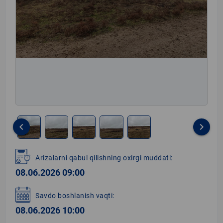
keyboard_arrow_left
keyboard_arrow_right
Item
1
Arizalarni qabul qilishning oxirgi muddati:
of
08.06.2026 09:00
5
Savdo boshlanish vaqti:
08.06.2026 10:00