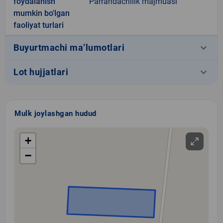
foydalanish
Parrandachilik majmuasi
mumkin bo'lgan
faoliyat turlari
keyboard_arrow_down
Buyurtmachi ma’lumotlari
keyboard_arrow_down
Lot hujjatlari
Mulk joylashgan hudud
+
−