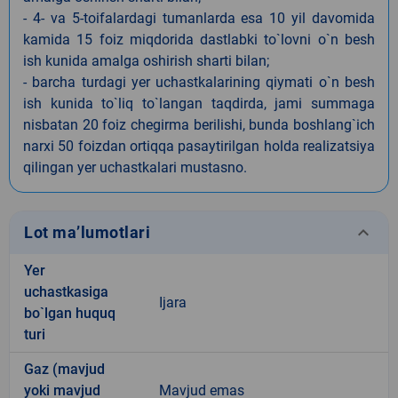
- 4- va 5-toifalardagi tumanlarda esa 10 yil davomida
kamida 15 foiz miqdorida dastlabki to`lovni o`n besh
ish kunida amalga oshirish sharti bilan;
- barcha turdagi yer uchastkalarining qiymati o`n besh
ish kunida to`liq to`langan taqdirda, jami summaga
nisbatan 20 foiz chegirma berilishi, bunda boshlang`ich
narxi 50 foizdan ortiqqa pasaytirilgan holda realizatsiya
qilingan yer uchastkalari mustasno.
keyboard_arrow_down
Lot ma’lumotlari
Yer
uchastkasiga
Ijara
bo`lgan huquq
turi
Gaz (mavjud
yoki mavjud
Mavjud emas