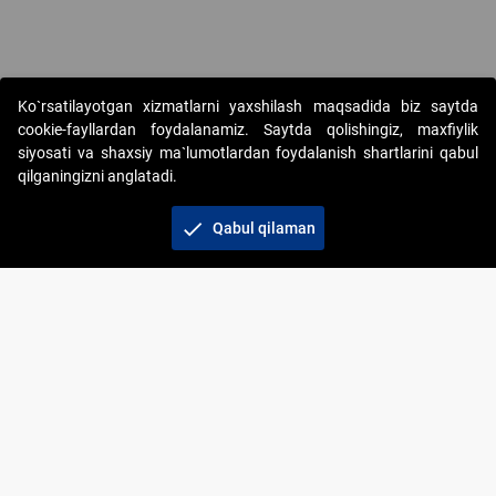
Ko`rsatilayotgan xizmatlarni yaxshilash maqsadida biz saytda
cookie-fayllardan foydalanamiz. Saytda qolishingiz, maxfiylik
siyosati va shaxsiy ma`lumotlardan foydalanish shartlarini qabul
qilganingizni anglatadi.
Copyright © 2017-2026. "Elektron onlayn-auksionlarni
tashkil etish" AJ. Barcha huquqlar himoyalangan
check
Qabul qilaman
To‘lov usullari