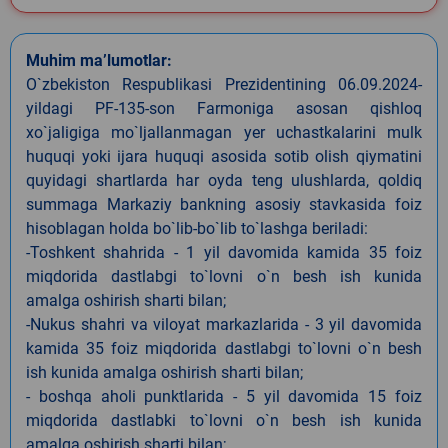
Muhim ma’lumotlar:
O`zbekiston Respublikasi Prezidentining 06.09.2024-
yildagi PF-135-son Farmoniga asosan qishloq
xo`jaligiga mo`ljallanmagan yer uchastkalarini mulk
huquqi yoki ijara huquqi asosida sotib olish qiymatini
quyidagi shartlarda har oyda teng ulushlarda, qoldiq
summaga Markaziy bankning asosiy stavkasida foiz
hisoblagan holda bo`lib-bo`lib to`lashga beriladi:
-Toshkent shahrida - 1 yil davomida kamida 35 foiz
miqdorida dastlabgi to`lovni o`n besh ish kunida
amalga oshirish sharti bilan;
-Nukus shahri va viloyat markazlarida - 3 yil davomida
kamida 35 foiz miqdorida dastlabgi to`lovni o`n besh
ish kunida amalga oshirish sharti bilan;
- boshqa aholi punktlarida - 5 yil davomida 15 foiz
miqdorida dastlabki to`lovni o`n besh ish kunida
amalga oshirish sharti bilan;