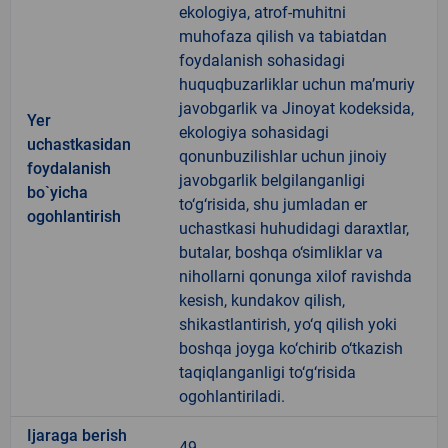
ekologiya, atrof-muhitni
muhofaza qilish va tabiatdan
foydalanish sohasidagi
huquqbuzarliklar uchun ma’muriy
javobgarlik va Jinoyat kodeksida,
Yer
ekologiya sohasidagi
uchastkasidan
qonunbuzilishlar uchun jinoiy
foydalanish
javobgarlik belgilanganligi
bo`yicha
to‘g‘risida, shu jumladan er
ogohlantirish
uchastkasi huhudidagi daraxtlar,
butalar, boshqa o‘simliklar va
nihollarni qonunga xilof ravishda
kesish, kundakov qilish,
shikastlantirish, yo‘q qilish yoki
boshqa joyga ko‘chirib o‘tkazish
taqiqlanganligi to‘g‘risida
ogohlantiriladi.
Ijaraga berish
49