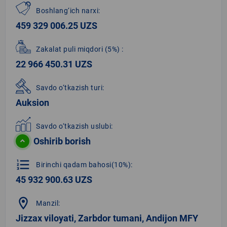
Boshlang‘ich narxi:
459 329 006.25 UZS
Zakalat puli miqdori
(5%)
:
22 966 450.31 UZS
Savdo o‘tkazish turi:
Auksion
Savdo o‘tkazish uslubi:
Oshirib borish
format_list_numbered
Birinchi qadam bahosi(10%):
45 932 900.63 UZS
location_on
Manzil:
Jizzax viloyati, Zarbdor tumani, Andijon MFY