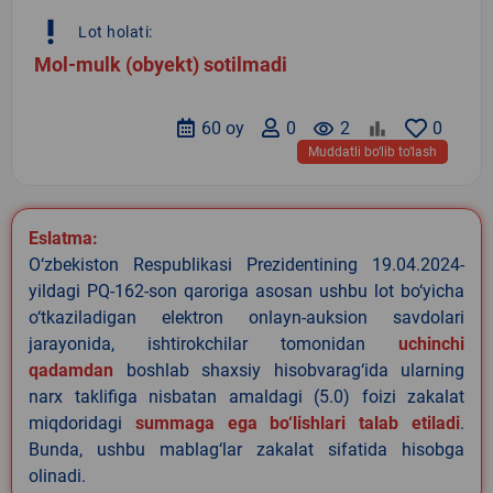
priority_high
Lot holati:
Mol-mulk (obyekt) sotilmadi
60 oy
0
remove_red_eye
2
0
Muddatli bo‘lib to‘lash
Eslatma:
O‘zbekiston Respublikasi Prezidentining 19.04.2024-
yildagi PQ-162-son qaroriga asosan ushbu lot bo‘yicha
o‘tkaziladigan elektron onlayn-auksion savdolari
jarayonida, ishtirokchilar tomonidan
uchinchi
qadamdan
boshlab shaxsiy hisobvarag‘ida ularning
narx taklifiga nisbatan amaldagi (5.0) foizi zakalat
miqdoridagi
summaga ega bo‘lishlari talab etiladi
.
Bunda, ushbu mablag‘lar zakalat sifatida hisobga
olinadi.