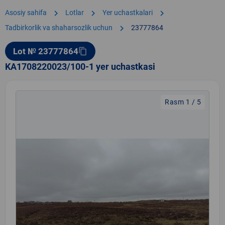
chevron_right
chevron_right
chevron_right
Asosiy sahifa
Lotlar
Yer uchastkalari
chevron_right
Tadbirkorlik va shaharsozlik uchun
23777864
Lot № 23777864
content_copy
KA1708220023/100-1 yer uchastkasi
Rasm 1 / 5