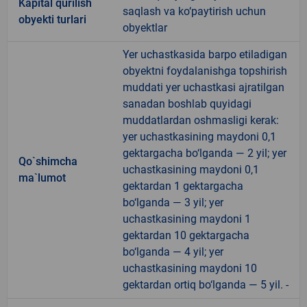
Kapital qurilish
saqlash va ko‘paytirish uchun
obyekti turlari
obyektlar
Yer uchastkasida barpo etiladigan
obyektni foydalanishga topshirish
muddati yer uchastkasi ajratilgan
sanadan boshlab quyidagi
muddatlardan oshmasligi kerak:
yer uchastkasining maydoni 0,1
gektargacha bo‘lganda — 2 yil; yer
Qo`shimcha
uchastkasining maydoni 0,1
ma`lumot
gektardan 1 gektargacha
bo‘lganda — 3 yil; yer
uchastkasining maydoni 1
gektardan 10 gektargacha
bo‘lganda — 4 yil; yer
uchastkasining maydoni 10
gektardan ortiq bo‘lganda — 5 yil. -