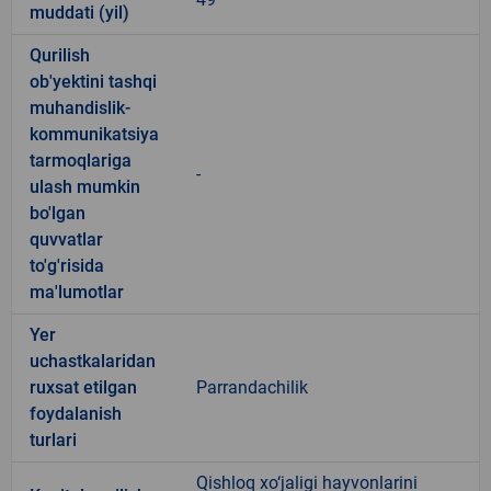
muddati (yil)
Qurilish
ob'yektini tashqi
muhandislik-
kommunikatsiya
tarmoqlariga
-
ulash mumkin
bo'lgan
quvvatlar
to'g'risida
ma'lumotlar
Yer
uchastkalaridan
ruxsat etilgan
Parrandachilik
foydalanish
turlari
Qishloq xo‘jaligi hayvonlarini