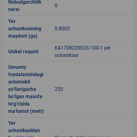
Nobudgarchilik
0
narxi
Yer
uchastkasining
0.8005
maydoni (ga)
KA1708220023/100-1 yer
Unikal raqami
uchastkasi
Umumiy
foydalanishdagi
avtomobil
yo‘llarigacha
220
bo‘lgan masofa
to‘g‘risida
ma’lumot (metr)
Yer
uchastkasidan