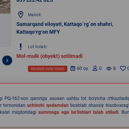
location_on
Manzil:
Samarqand viloyati, Kattaqo`rg`on shahri,
Kattaqoʻrgʻon MFY
priority_high
Lot holati:
Mol-mulk (obyekt) sotilmadi
keyboard_arrow_right
60 oy
0
remove_red_eye
8
Muddatli bo‘lib to‘lash
agi PQ-162-son qaroriga asosan ushbu lot bo‘yicha o‘tkazilad
lar tomonidan
uchinchi qadamdan
boshlab shaxsiy hisobvarag‘
akalat miqdoridagi
summaga ega bo‘lishlari talab etiladi
. Bu