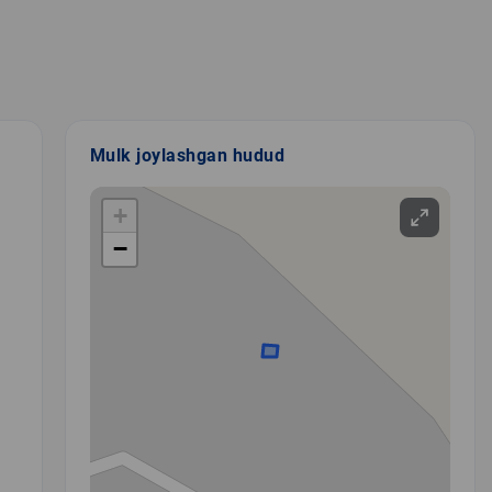
Mulk joylashgan hudud
+
−