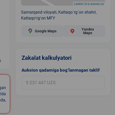
Leaflet
| ©
e-auksion.uz
Samarqand viloyati, Kattaqo`rg`on shahri,
Kattaqoʻrgʻon MFY
Yandex
Google Maps
Maps
Zakalat kalkulyatori
0
Auksion qadamiga bog‘lanmagan taklif
igan
ida
nda,