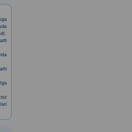
iga
oyda
di:
arti
nida
arti
alga
foiz
lari