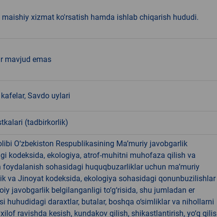
maishiy xizmat ko'rsatish hamda ishlab chiqarish hududi.
ar mavjud emas
kafelar, Savdo uylari
tkalari (tadbirkorlik)
libi O‘zbekiston Respublikasining Ma’muriy javobgarlik
dagi kodeksida, ekologiya, atrof-muhitni muhofaza qilish va
n foydalanish sohasidagi huquqbuzarliklar uchun ma’muriy
ik va Jinoyat kodeksida, ekologiya sohasidagi qonunbuzilishlar
oiy javobgarlik belgilanganligi to‘g‘risida, shu jumladan er
i huhudidagi daraxtlar, butalar, boshqa o‘simliklar va nihollarni
ilof ravishda kesish, kundakov qilish, shikastlantirish, yo‘q qili