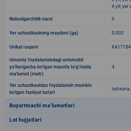
4 yil; ye
Nobudgarchilik narxi
0
Yer uchastkasining maydoni (ga)
0.003
Unikal raqami
KA171840
Umumiy foydalanishdagi avtomobil
yo‘llarigacha bo‘lgan masofa to‘g‘risida
4
ma’lumot (metr)
Yer uchastkasidan foydalanish mumkin
oshxona, 
bo'lgan faoliyat turlari
Buyurtmachi ma’lumotlari
Lot hujjatlari