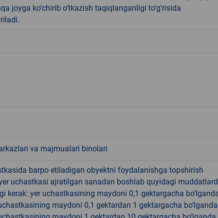
qa joyga ko‘chirib o‘tkazish taqiqlanganligi to‘g‘risida
riladi.
rkazlari va majmualari binolari
tkasida barpo etiladigan obyektni foydalanishga topshirish
yer uchastkasi ajratilgan sanadan boshlab quyidagi muddatlar
gi kerak: yer uchastkasining maydoni 0,1 gektargacha bo‘lgand
r uchastkasining maydoni 0,1 gektardan 1 gektargacha bo‘lgand
r uchastkasining maydoni 1 gektardan 10 gektargacha bo‘lganda