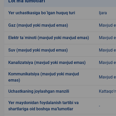
Lot ma’lumotlari
Yer uchastkasiga bo`lgan huquq turi
Ijara
Gaz (mavjud yoki mavjud emas)
Mavjud 
Elektr ta`minoti (mavjud yoki mavjud emas)
Mavjud 
Suv (mavjud yoki mavjud emas)
Mavjud 
Kanalizatsiya (mavjud yoki mavjud emas)
Mavjud 
Kommunikatsiya (mavjud yoki mavjud
Mavjud 
emas)
Uchastkaning joylashgan manzili
Kattaqoʻ
Yer maydonidan foydalanish tartibi va
-
shartlariga oid boshqa ma’lumotlar