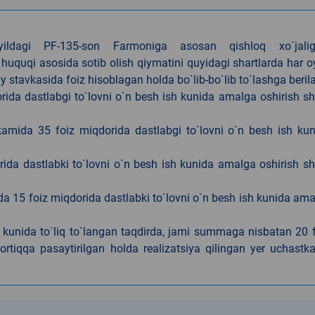
4-yildagi PF-135-son Farmoniga asosan qishloq xo`jalig
 huquqi asosida sotib olish qiymatini quyidagi shartlarda har 
tavkasida foiz hisoblagan holda bo`lib-bo`lib to`lashga berila
ida dastlabgi to`lovni o`n besh ish kunida amalga oshirish sh
kamida 35 foiz miqdorida dastlabgi to`lovni o`n besh ish ku
rida dastlabki to`lovni o`n besh ish kunida amalga oshirish sh
da 15 foiz miqdorida dastlabki to`lovni o`n besh ish kunida am
h kunida to`liq to`langan taqdirda, jami summaga nisbatan 20 
rtiqqa pasaytirilgan holda realizatsiya qilingan yer uchastka