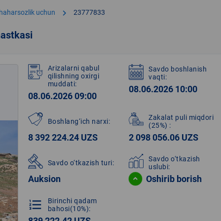
chevron_right
shaharsozlik uchun
23777833
astkasi
Arizalarni qabul
Savdo boshlanish
qilishning oxirgi
vaqti:
muddati:
08.06.2026 10:00
08.06.2026 09:00
Zakalat puli miqdori
Boshlang‘ich narxi:
(25%)
:
8 392 224.24 UZS
2 098 056.06 UZS
Savdo o‘tkazish
Savdo o‘tkazish turi:
uslubi:
Auksion
Oshirib borish
Birinchi qadam
format_list_numbered
bahosi(10%):
839 222.42 UZS