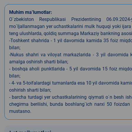
Muhim ma’lumotlar:
O`zbekiston Respublikasi Prezidentining 06.09.202
mo`ljallanmagan yer uchastkalarini mulk huquqi yoki ijara
teng ulushlarda, qoldiq summaga Markaziy bankning asosiy s
-Toshkent shahrida - 1 yil davomida kamida 35 foiz miqdor
bilan;
-Nukus shahri va viloyat markazlarida - 3 yil davomida 
amalga oshirish sharti bilan;
- boshqa aholi punktlarida - 5 yil davomida 15 foiz miqdo
bilan;
- 4- va 5-toifalardagi tumanlarda esa 10 yil davomida kami
oshirish sharti bilan;
- barcha turdagi yer uchastkalarining qiymati o`n besh is
chegirma berilishi, bunda boshlang`ich narxi 50 foizdan o
mustasno.