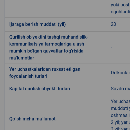
yoki bosh
ogohlanti
Ijaraga berish muddati (yil)
20
Qurilish ob'yektini tashqi muhandislik-
kommunikatsiya tarmoqlariga ulash
-
mumkin bo'lgan quvvatlar to'g'risida
ma'lumotlar
Yer uchastkalaridan ruxsat etilgan
Do'konlar
foydalanish turlari
Kapital qurilish obyekti turlari
Savdo ma
Yer uchas
muddati 
oshmasli
Qo`shimcha ma`lumot
2 yil; ye
3 yil; ye