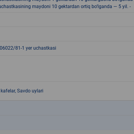
r uchastkasining maydoni 10 gektardan ortiq bo‘lganda — 5 yil. -
6022/81-1 yer uchastkasi
kafelar, Savdo uylari
k
k