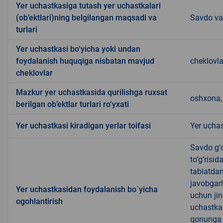
Yer uchastkasiga tutash yer uchastkalari
(ob’ektlari)ning belgilangan maqsadi va
Savdo va 
turlari
Yer uchastkasi bo‘yicha yoki undan
foydalanish huquqiga nisbatan mavjud
cheklovl
cheklovlar
Mazkur yer uchastkasida qurilishga ruxsat
oshxona, 
berilgan ob’ektlar turlari ro‘yxati
Yer uchastkasi kiradigan yerlar toifasi
Yer uchas
Savdo g‘o
to‘g‘risi
tabiatda
javobgarl
Yer uchastkasidan foydalanish bo`yicha
uchun jin
ogohlantirish
uchastkas
qonunga x