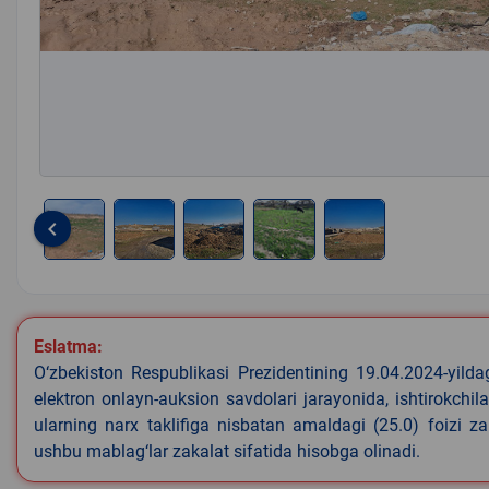
keyboard_arrow_left
Item
1
of
5
Eslatma:
O‘zbekiston Respublikasi Prezidentining 19.04.2024-yild
elektron onlayn-auksion savdolari jarayonida, ishtirokchi
ularning narx taklifiga nisbatan amaldagi (25.0) foizi z
ushbu mablag‘lar zakalat sifatida hisobga olinadi.