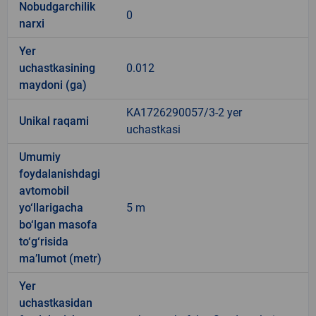
Nobudgarchilik
0
narxi
Yer
uchastkasining
0.012
maydoni (ga)
KA1726290057/3-2 yer
Unikal raqami
uchastkasi
Umumiy
foydalanishdagi
avtomobil
yo‘llarigacha
5 m
bo‘lgan masofa
to‘g‘risida
ma’lumot (metr)
Yer
uchastkasidan