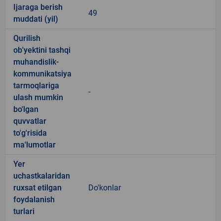
Ijaraga berish
49
muddati (yil)
Qurilish
ob'yektini tashqi
muhandislik-
kommunikatsiya
tarmoqlariga
-
ulash mumkin
bo'lgan
quvvatlar
to'g'risida
ma'lumotlar
Yer
uchastkalaridan
ruxsat etilgan
Do'konlar
foydalanish
turlari