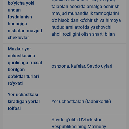
bo‘yicha yoki
talablari asosida amalga oshirish.
undan
mavjud muhandislik tarmoqlarini
foydalanish
o'z hisobidan ko'chirish va himoya
huquqiga
hududlarni atrofda yashovchi
nisbatan mavjud
aholi roziligini olish sharti bilan
cheklovlar
Mazkur yer
uchastkasida
qurilishga ruxsat
oshxona, kafelar, Savdo uylari
berilgan
ob’ektlar turlari
ro‘yxati
Yer uchastkasi
kiradigan yerlar
Yer uchastkalari (tadbirkorlik)
toifasi
Savdo g‘olibi O‘zbekiston
Respublikasining Ma’muriy