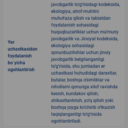
javobgarlik to‘g‘risidagi kodeksida,
ekologiya, atrof-muhitni
muhofaza qilish va tabiatdan
foydalanish sohasidagi
huquqbuzarliklar uchun ma’muriy
javobgarlik va Jinoyat kodeksida,
Yer
ekologiya sohasidagi
uchastkasidan
qonunbuzilishlar uchun jinoiy
foydalanish
javobgarlik belgilanganligi
bo`yicha
to‘g‘risida, shu jumladan er
ogohlantirish
uchastkasi huhudidagi daraxtlar,
butalar, boshqa o‘simliklar va
nihollarni qonunga xilof ravishda
kesish, kundakov qilish,
shikastlantirish, yo‘q qilish yoki
boshqa joyga ko‘chirib o‘tkazish
taqiqlanganligi to‘g‘risida
ogohlantiriladi.