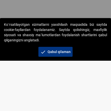
Ko`rsatilayotgan xizmatlarni yaxshilash maqsadida biz saytda
cookie-fayllardan foydalanamiz. Saytda qolishingiz, maxfiylik
siyosati va shaxsiy ma`lumotlardan foydalanish shartlarini qabul
qilganingizni anglatadi.
Copyright © 2017-2026. "Elektron onlayn-auksionlarni
tashkil etish" AJ. Barcha huquqlar himoyalangan
check
Qabul qilaman
To‘lov usullari