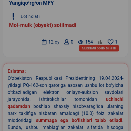
Yangiqoʻrgʻon MFY
priority_high
Lot holati:
Mol-mulk (obyekt) sotilmadi
12 oy
0
remove_red_eye
154
1
Muddatli bo‘lib to‘lash
Eslatma:
Oʻzbekiston Respublikasi Prezidentining 19.04.2024-
yildagi PQ-162-son qaroriga asosan ushbu lot boʻyicha
oʻtkaziladigan elektron onlayn-auksion savdolari
jarayonida, ishtirokchilar tomonidan
uchinchi
qadamdan
boshlab shaxsiy hisobvaragʻida ularning
narx taklifiga nisbatan amaldagi (10.0) foizi zakalat
miqdoridagi
summaga ega boʻlishlari talab etiladi
.
Bunda, ushbu mablagʻlar zakalat sifatida hisobga