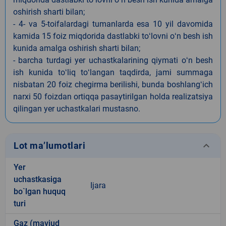
oshirish sharti bilan;
- 4- va 5-toifalardagi tumanlarda esa 10 yil davomida
kamida 15 foiz miqdorida dastlabki toʻlovni oʻn besh ish
kunida amalga oshirish sharti bilan;
- barcha turdagi yer uchastkalarining qiymati oʻn besh
ish kunida toʻliq toʻlangan taqdirda, jami summaga
nisbatan 20 foiz chegirma berilishi, bunda boshlangʻich
narxi 50 foizdan ortiqqa pasaytirilgan holda realizatsiya
qilingan yer uchastkalari mustasno.
keyboard_arrow_down
Lot ma’lumotlari
Yer
uchastkasiga
Ijara
bo`lgan huquq
turi
Gaz (mavjud