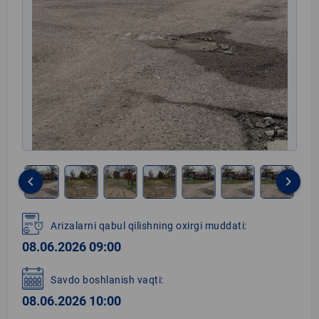
keyboard_arrow_left
keyboard_arrow_right
Item
1
Arizalarni qabul qilishning oxirgi muddati:
of
08.06.2026 09:00
10
Savdo boshlanish vaqti:
08.06.2026 10:00