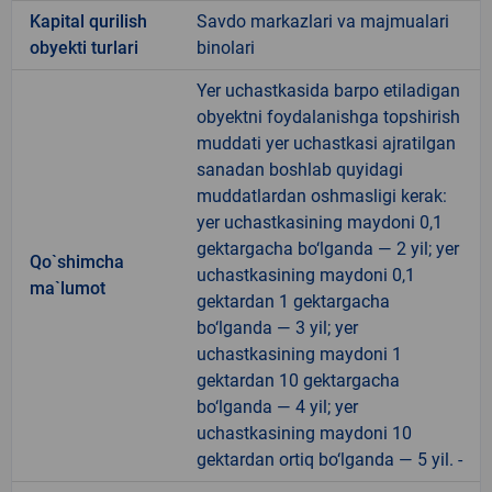
Kapital qurilish
Savdo markazlari va majmualari
obyekti turlari
binolari
Yer uchastkasida barpo etiladigan
obyektni foydalanishga topshirish
muddati yer uchastkasi ajratilgan
sanadan boshlab quyidagi
muddatlardan oshmasligi kerak:
yer uchastkasining maydoni 0,1
gektargacha bo‘lganda — 2 yil; yer
Qo`shimcha
uchastkasining maydoni 0,1
ma`lumot
gektardan 1 gektargacha
bo‘lganda — 3 yil; yer
uchastkasining maydoni 1
gektardan 10 gektargacha
bo‘lganda — 4 yil; yer
uchastkasining maydoni 10
gektardan ortiq bo‘lganda — 5 yil. -