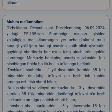
olinadi.
Muhim ma’lumotlar:
O‘zbekiston Respublikasi Prezidentining 06.09.2024-
yildagi PF-135-son Farmoniga asosan qishloq
xoʻjaligiga moʻljallanmagan yer uchastkalarini mulk
huquqi yoki ijara huquqi asosida sotib olish qiymatini
quyidagi shartlarda har oyda teng ulushlarda, qoldiq
summaga Markaziy bankning asosiy stavkasida foiz
hisoblagan holda boʻlib-boʻlib toʻlashga beriladi:
-Toshkent shahrida – 1 yil davomida kamida 35 foiz
miqdorida dastlabgi toʻlovni oʻn besh ish kunida
amalga oshirish sharti bilan;
-Nukus shahri va viloyat markazlarida – 3 yil davomida
kamida 35 foiz miqdorida dastlabgi toʻlovni oʻn besh
ish kunida amalga oshirish sharti bilan;
- boshqa aholi punktlarida – 5 yil davomida 15 foiz
miqdorida dastlabki toʻlovni oʻn besh ish kunida amalga