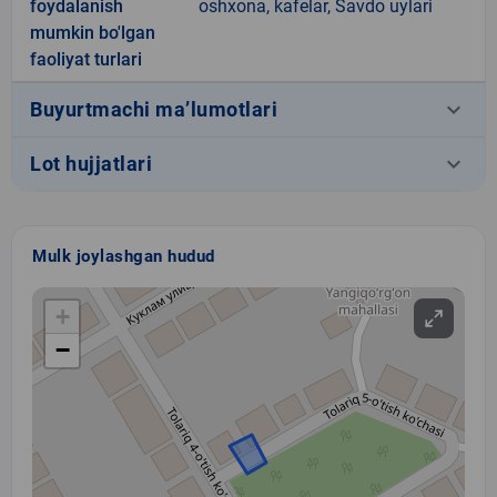
foydalanish
oshxona, kafelar, Savdo uylari
mumkin bo'lgan
faoliyat turlari
keyboard_arrow_down
Buyurtmachi ma’lumotlari
keyboard_arrow_down
Lot hujjatlari
Mulk joylashgan hudud
+
−