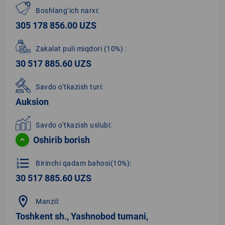
Boshlang‘ich narxi:
305 178 856.00 UZS
Zakalat puli miqdori
(10%)
:
30 517 885.60 UZS
Savdo o‘tkazish turi:
Auksion
Savdo o‘tkazish uslubi:
Oshirib borish
format_list_numbered
Birinchi qadam bahosi(10%):
30 517 885.60 UZS
location_on
Manzil:
Toshkent sh., Yashnobod tumani,