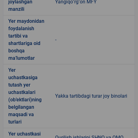
joylashgan
Yangiqoʻrgʻon MFY
manzili
Yer maydonidan
foydalanish
tartibi va
-
shartlariga oid
boshqa
ma’lumotlar
Yer
uchastkasiga
tutash yer
uchastkalari
Yakka tartibdagi turar joy binolari
(ob’ektlari)ning
belgilangan
maqsadi va
turlari
Yer uchastkasi
Qurilish ishlarini SHNQ va QMQ